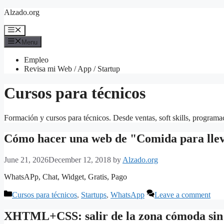
Skip
Alzado.org
to
content
Menu
Menu
Empleo
Revisa mi Web / App / Startup
Cursos para técnicos
Formación y cursos para técnicos. Desde ventas, soft skills, progra
Cómo hacer una web de "Comida para lle
June 21, 2026
December 12, 2018
by
Alzado.org
WhatsAPp, Chat, Widget, Gratis, Pago
Categories
Cursos para técnicos
,
Startups
,
WhatsApp
Leave a comment
XHTML+CSS: salir de la zona cómoda sin d