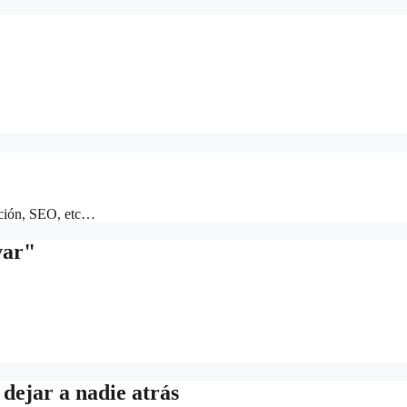
mación, SEO, etc…
var"
ejar a nadie atrás