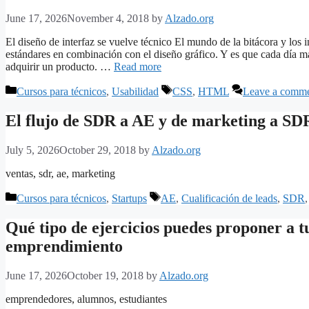
June 17, 2026
November 4, 2018
by
Alzado.org
El diseño de interfaz se vuelve técnico El mundo de la bitácora y los 
estándares en combinación con el diseño gráfico. Y es que cada día más,
adquirir un producto. …
Read more
Categories
Tags
Cursos para técnicos
,
Usabilidad
CSS
,
HTML
Leave a comm
El flujo de SDR a AE y de marketing a SD
July 5, 2026
October 29, 2018
by
Alzado.org
ventas, sdr, ae, marketing
Categories
Tags
Cursos para técnicos
,
Startups
AE
,
Cualificación de leads
,
SDR
Qué tipo de ejercicios puedes proponer a 
emprendimiento
June 17, 2026
October 19, 2018
by
Alzado.org
emprendedores, alumnos, estudiantes