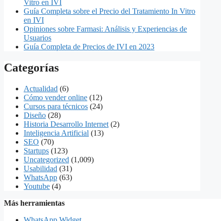
Vitro en IVI
Guía Completa sobre el Precio del Tratamiento In Vitro
en IVI
Opiniones sobre Farmasi: Análisis y Experiencias de
Usuarios
Guía Completa de Precios de IVI en 2023
Categorías
Actualidad
(6)
Cómo vender online
(12)
Cursos para técnicos
(24)
Diseño
(28)
Historia Desarrollo Internet
(2)
Inteligencia Artificial
(13)
SEO
(70)
Startups
(123)
Uncategorized
(1,009)
Usabilidad
(31)
WhatsApp
(63)
Youtube
(4)
Más herramientas
WhatsApp Widget