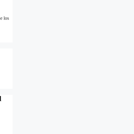
e los
l