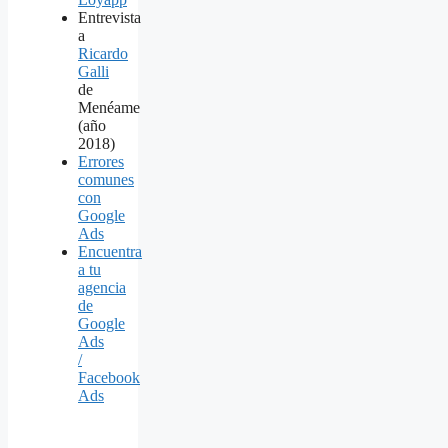
Entrevista
a
Ricardo
Galli
de
Menéame
(año
2018)
Errores
comunes
con
Google
Ads
Encuentra
a tu
agencia
de
Google
Ads
/
Facebook
Ads