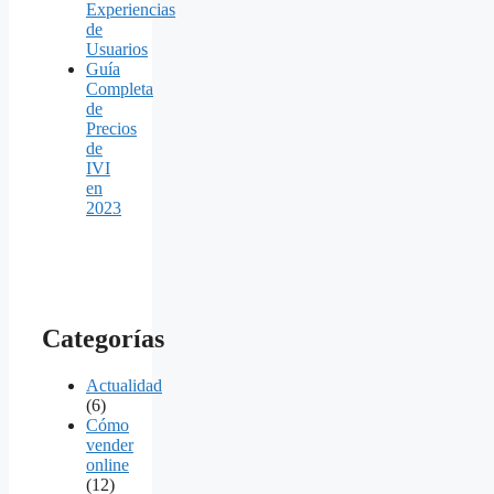
Experiencias
de
Usuarios
Guía
Completa
de
Precios
de
IVI
en
2023
Categorías
Actualidad
(6)
Cómo
vender
online
(12)