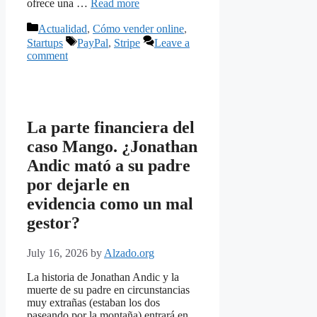
ofrece una …
Read more
Categories
Actualidad
,
Cómo vender online
,
Tags
Startups
PayPal
,
Stripe
Leave a
comment
La parte financiera del
caso Mango. ¿Jonathan
Andic mató a su padre
por dejarle en
evidencia como un mal
gestor?
July 16, 2026
by
Alzado.org
La historia de Jonathan Andic y la
muerte de su padre en circunstancias
muy extrañas (estaban los dos
paseando por la montaña) entrará en