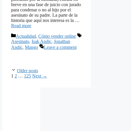
breve en una fase de juicio con jurado
para condenar o no al hijo por el
asesinato de su padre. La parte de la
historia que aquí nos interesa es la …
Read more
Categories
Tags
Actualidad
,
Cómo vender online
Asesinato
,
Isak Andic
,
Jonathan
Andic
,
Mango
Leave a comment
Older posts
Page
Page
Page
1
2
…
125
Next
→