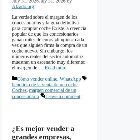
July 31, 2026
July 31, 2026
by
Alzado.org
La verdad sobre el margen de los
concesionarios y la guía definitiva
para comprar coche Existe la creencia
popular de que los concesionarios
ganan miles de euros «limpios» cada
vez que alguien firma la compra de un
coche nuevo. Sin embargo, los
números reales del sector automotriz
muestran un escenario muy diferente:
el margen de …
Read more
Categories
Tags
Cómo vender online
,
WhatsApp
beneficio de la venta de un coche
,
Coches
,
margen comercial de un
concesionario
Leave a comment
¿Es mejor vender a
grandes empresas,