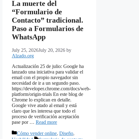
La muerte del
“Formulario de
Contacto” tradicional.
Paso a Formularios de
WhatsApp
July 25, 2026
July 20, 2026
by
Alzado.org
Actualización 25 de julio: Google ha
lanzado una iniciativa para validar el
email con el propio navegador sin
necesidad de ir a un segundo paso.
https://developer.chrome.com/docs/web-
platform/origin-trials En este blog de
Chrome lo explican en detalle.
Google vive atado al email y está
claro que les interesa que todo el
proceso de verificación aceptación
pase por …
Read more
Categories
Cómo vender online
,
Diseño
,
Tags