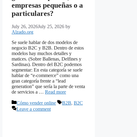
empresas pequeñas o a
particulares?
July 26, 2026
July 25, 2026
by
Alzado.org
Se suele hablar de dos modelos de
negocio B2C y B2B. Dentro de estos
modelos hay muchos detalles y
matices. (Sobre Ballenas, Delfines y
Sardinas). Dentro del B2C podemos
segmentar: En esta categoría se suele
hablar de “e-commerce” como una
gran categoría frente a “lead
generation” que sería la parte de venta
de servicios a …
Read more
Categories
Tags
Cómo vender online
B2B
,
B2C
Leave a comment