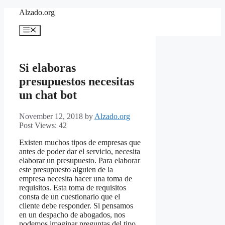
Skip
Alzado.org
to
content
Menu
Si elaboras
presupuestos necesitas
un chat bot
November 12, 2018
by
Alzado.org
Post Views:
42
Existen muchos tipos de empresas que
antes de poder dar el servicio, necesita
elaborar un presupuesto. Para elaborar
este presupuesto alguien de la
empresa necesita hacer una toma de
requisitos. Esta toma de requisitos
consta de un cuestionario que el
cliente debe responder. Si pensamos
en un despacho de abogados, nos
podemos imaginar preguntas del tipo