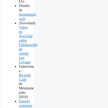
IA)
Diseño
de
formularios
web
(Novedad)
Video
en
YouTube
sobre
Fidelización
de
cliente
con
Loyapp
Entrevista
a
Ricardo
Galli
de
Menéame
(año
2018)
Errores
comunes