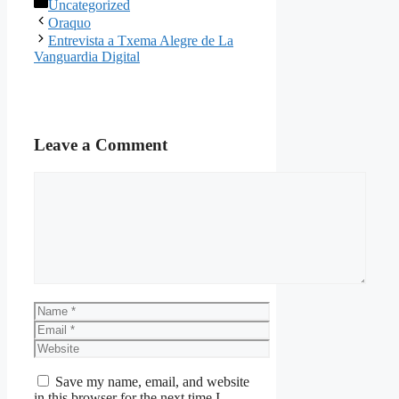
Categories
Uncategorized
Oraquo
Entrevista a Txema Alegre de La
Vanguardia Digital
Leave a Comment
Comment
Name
Email
Website
Save my name, email, and website
in this browser for the next time I