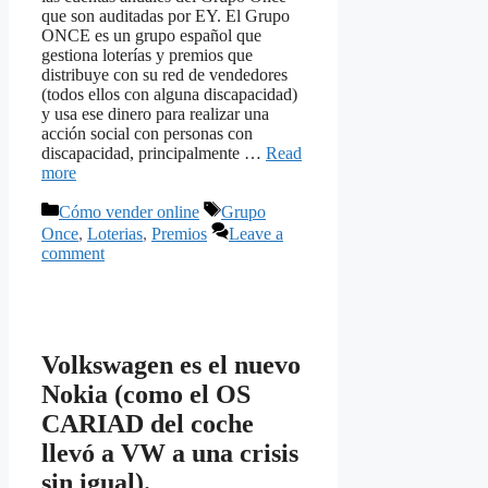
que son auditadas por EY. El Grupo
ONCE es un grupo español que
gestiona loterías y premios que
distribuye con su red de vendedores
(todos ellos con alguna discapacidad)
y usa ese dinero para realizar una
acción social con personas con
discapacidad, principalmente …
Read
more
Categories
Tags
Cómo vender online
Grupo
Once
,
Loterias
,
Premios
Leave a
comment
Volkswagen es el nuevo
Nokia (como el OS
CARIAD del coche
llevó a VW a una crisis
sin igual).