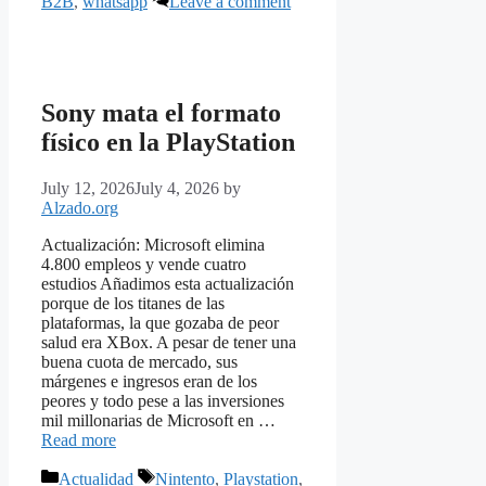
B2B
,
whatsapp
Leave a comment
Sony mata el formato
físico en la PlayStation
July 12, 2026
July 4, 2026
by
Alzado.org
Actualización: Microsoft elimina
4.800 empleos y vende cuatro
estudios Añadimos esta actualización
porque de los titanes de las
plataformas, la que gozaba de peor
salud era XBox. A pesar de tener una
buena cuota de mercado, sus
márgenes e ingresos eran de los
peores y todo pese a las inversiones
mil millonarias de Microsoft en …
Read more
Categories
Tags
Actualidad
Nintento
,
Playstation
,