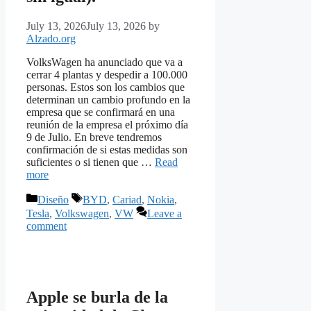
July 13, 2026
July 13, 2026
by
Alzado.org
VolksWagen ha anunciado que va a
cerrar 4 plantas y despedir a 100.000
personas. Estos son los cambios que
determinan un cambio profundo en la
empresa que se confirmará en una
reunión de la empresa el próximo día
9 de Julio. En breve tendremos
confirmación de si estas medidas son
suficientes o si tienen que …
Read
more
Categories
Tags
Diseño
BYD
,
Cariad
,
Nokia
,
Tesla
,
Volkswagen
,
VW
Leave a
comment
Apple se burla de la