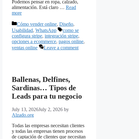
Podemos pensar en ropa, calzado,
alimentación. Está claro …
Read
more
Categories
Cómo vender online
,
Diseño
,
Tags
Usabilidad
,
WhatsApp
como se
configura stripe
,
integración stripe
,
opciones a ecommerce
,
pagos online
,
ventas online
Leave a comment
Ballenas, Delfines,
Sardinas… Tipos de
Leads para tu negocio
July 13, 2026
July 2, 2026
by
Alzado.org
Todas las empresas necesitan clientes
y todas las empresas tienen procesos
de captación de clientes que necesitan