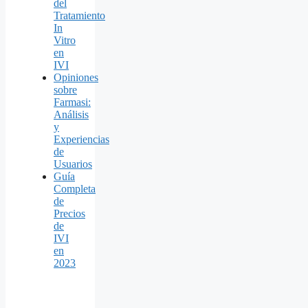
del
Tratamiento
In
Vitro
en
IVI
Opiniones
sobre
Farmasi:
Análisis
y
Experiencias
de
Usuarios
Guía
Completa
de
Precios
de
IVI
en
2023