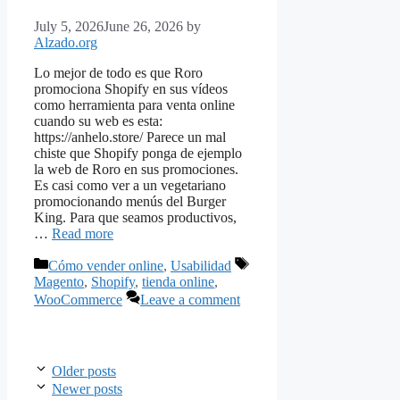
July 5, 2026
June 26, 2026
by
Alzado.org
Lo mejor de todo es que Roro
promociona Shopify en sus vídeos
como herramienta para venta online
cuando su web es esta:
https://anhelo.store/ Parece un mal
chiste que Shopify ponga de ejemplo
la web de Roro en sus promociones.
Es casi como ver a un vegetariano
promocionando menús del Burger
King. Para que seamos productivos,
…
Read more
Categories
Tags
Cómo vender online
,
Usabilidad
Magento
,
Shopify
,
tienda online
,
WooCommerce
Leave a comment
Older posts
Newer posts