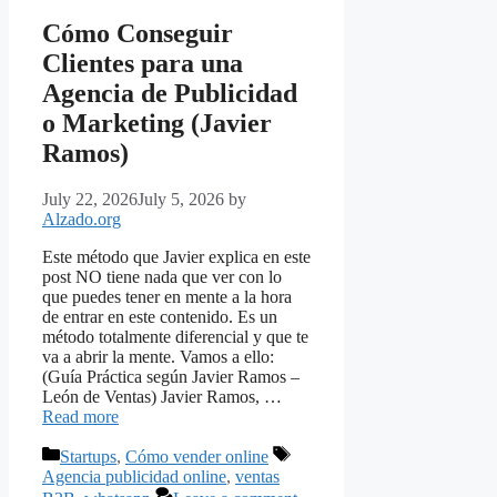
Cómo Conseguir
Clientes para una
Agencia de Publicidad
o Marketing (Javier
Ramos)
July 22, 2026
July 5, 2026
by
Alzado.org
Este método que Javier explica en este
post NO tiene nada que ver con lo
que puedes tener en mente a la hora
de entrar en este contenido. Es un
método totalmente diferencial y que te
va a abrir la mente. Vamos a ello:
(Guía Práctica según Javier Ramos –
León de Ventas) Javier Ramos, …
Read more
Categories
Tags
Startups
,
Cómo vender online
Agencia publicidad online
,
ventas