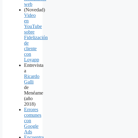
web
(Novedad)
Video
en
YouTube
sobre
Fidelización
de
cliente
con
Loyapp
Entrevista
a
Ricardo
Galli
de
Menéame
(año
2018)
Errores
comunes
con
Google
Ads
Encuentra