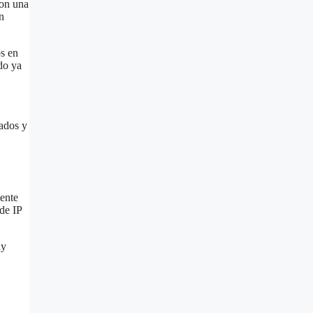
con una
n
os en
do ya
lados y
ente
de IP
uy