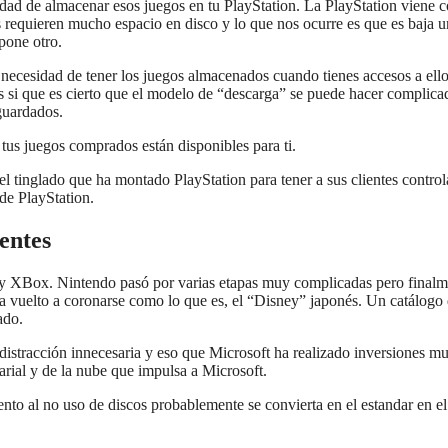
idad de almacenar esos juegos en tu PlayStation. La PlayStation viene 
s requieren mucho espacio en disco y lo que nos ocurre es que es baja u
pone otro.
necesidad de tener los juegos almacenados cuando tienes accesos a ell
os si que es cierto que el modelo de “descarga” se puede hacer complica
guardados.
tus juegos comprados están disponibles para ti.
el tinglado que ha montado PlayStation para tener a sus clientes contro
de PlayStation.
entes
y XBox. Nintendo pasó por varias etapas muy complicadas pero finalm
ha vuelto a coronarse como lo que es, el “Disney” japonés. Un catálogo 
ado.
stracción innecesaria y eso que Microsoft ha realizado inversiones m
arial y de la nube que impulsa a Microsoft.
nto al no uso de discos probablemente se convierta en el estandar en el