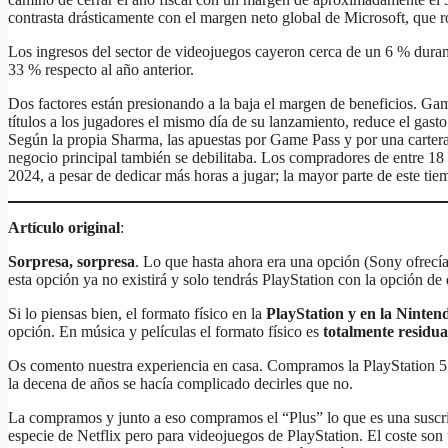
contrasta drásticamente con el margen neto global de Microsoft, que 
Los ingresos del sector de videojuegos cayeron cerca de un 6 % duran
33 % respecto al año anterior.
Dos factores están presionando a la baja el margen de beneficios. Ga
títulos a los jugadores el mismo día de su lanzamiento, reduce el gasto
Según la propia Sharma, las apuestas por Game Pass y por una cartera 
negocio principal también se debilitaba. Los compradores de entre 
2024, a pesar de dedicar más horas a jugar; la mayor parte de este tie
Artículo original
:
Sorpresa, sorpresa
. Lo que hasta ahora era una opción (Sony ofrecía 
esta opción ya no existirá y solo tendrás PlayStation con la opción de
Si lo piensas bien, el formato físico en la
PlayStation y en la Ninten
opción. En música y películas el formato físico es
totalmente residua
Os comento nuestra experiencia en casa. Compramos la PlayStation 5 
la decena de años se hacía complicado decirles que no.
La compramos y junto a eso compramos el “Plus” lo que es una suscri
especie de Netflix pero para videojuegos de PlayStation. El coste son 