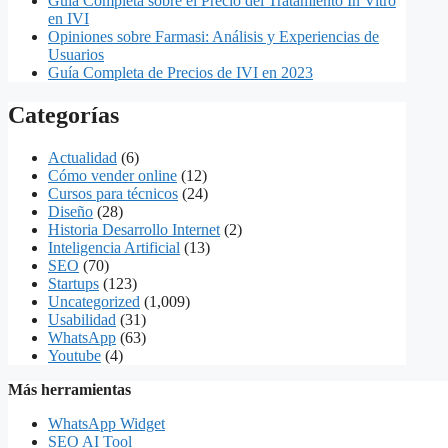
Guía Completa sobre el Precio del Tratamiento In Vitro
en IVI
Opiniones sobre Farmasi: Análisis y Experiencias de
Usuarios
Guía Completa de Precios de IVI en 2023
Categorías
Actualidad
(6)
Cómo vender online
(12)
Cursos para técnicos
(24)
Diseño
(28)
Historia Desarrollo Internet
(2)
Inteligencia Artificial
(13)
SEO
(70)
Startups
(123)
Uncategorized
(1,009)
Usabilidad
(31)
WhatsApp
(63)
Youtube
(4)
Más herramientas
WhatsApp Widget
SEO AI Tool