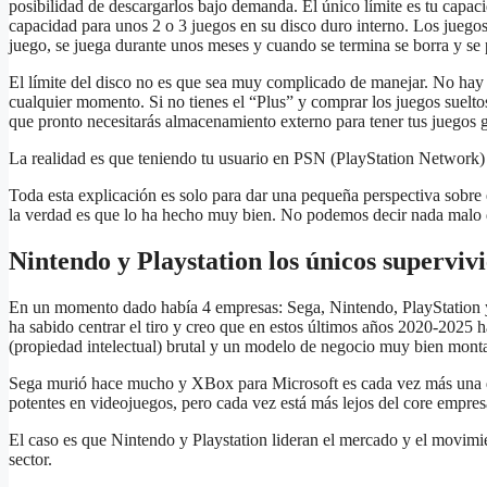
posibilidad de descargarlos bajo demanda. El único límite es tu capac
capacidad para unos 2 o 3 juegos en su disco duro interno. Los juego
juego, se juega durante unos meses y cuando se termina se borra y se 
El límite del disco no es que sea muy complicado de manejar. No hay 
cualquier momento. Si no tienes el “Plus” y comprar los juegos suelt
que pronto necesitarás almacenamiento externo para tener tus juegos 
La realidad es que teniendo tu usuario en PSN (PlayStation Network) 
Toda esta explicación es solo para dar una pequeña perspectiva sobre 
la verdad es que lo ha hecho muy bien. No podemos decir nada malo 
Nintendo y Playstation los únicos supervivi
En un momento dado había 4 empresas: Sega, Nintendo, PlayStation 
ha sabido centrar el tiro y creo que en estos últimos años 2020-2025 
(propiedad intelectual) brutal y un modelo de negocio muy bien mont
Sega murió hace mucho y XBox para Microsoft es cada vez más una di
potentes en videojuegos, pero cada vez está más lejos del core empres
El caso es que Nintendo y Playstation lideran el mercado y el movimie
sector.