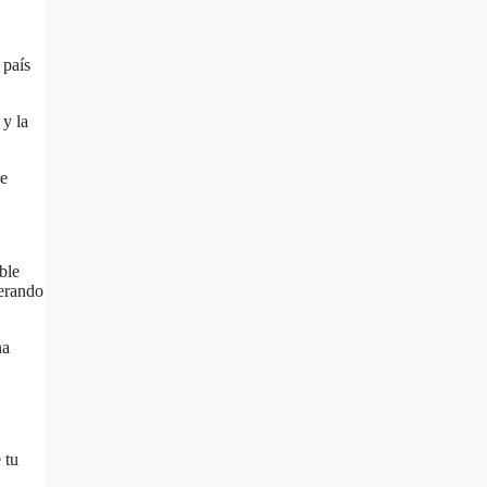
 país
 y la
de
ble
perando
na
 tu