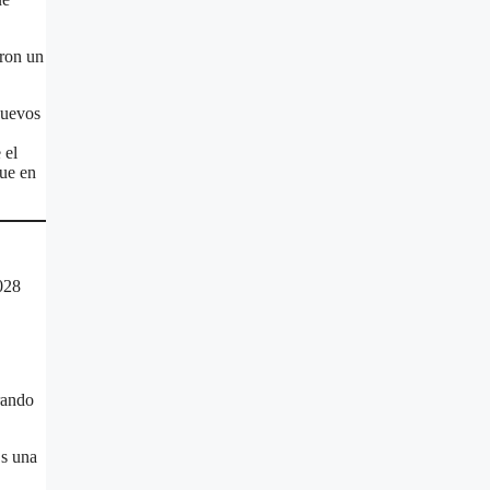
eron un
nuevos
.
 el
ue en
2028
rando
Es una