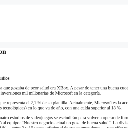
ion
udios
, la que gozaba de peor salud era XBox. A pesar de tener una buena cuot
inversiones mil millonarias de Microsoft en la categoría.
que representa el 2,1 % de su plantilla. Actualmente, Microsoft es la ac
 tecnológicas) en lo que va de año, con una caída superior al 18 %.
uatro estudios de videojuegos se escindirán para volver a operar de for
ró al equipo: “Nuestro negocio actual no goza de buena salud”. La divis
3 % —entre 3 y 10 veces inferior al de sus competidores—, una cifra q