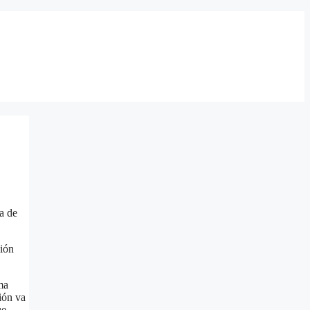
a de
ción
ma
ión va
ue