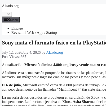
Skip
Alzado.org
to
content
Menu
Menu
Empleo
Revisa mi Web / App / Startup
Sony mata el formato físico en la PlayStat
July 12, 2026
July 4, 2026
by
Alzado.org
Post Views:
365
Actualización:
Microsoft elimina 4.800 empleos y vende cuatro est
Añadimos esta actualización porque de los titanes de las plataformas
mercado, sus márgenes e ingresos eran de los peores y todo pese a las 
El
6 de julio
, Microsoft eliminó cerca de 4.800 puestos de trabajo, lo 
con peor desempeño de las llamadas “Magnificent 7” (las siete grandes
La mayoría de los despidos se produjeron en su división de Xbox, y c
independiente. La directora ejecutiva de Xbox,
Asha Sharma
, decla
camino de cerrar el año fiscal con un margen de aproximadamente el 