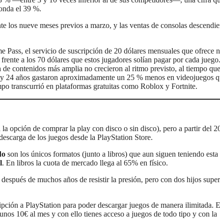
ronda el 39 %.
te los nueve meses previos a marzo, y las ventas de consolas descendi
me Pass, el servicio de suscripción de 20 dólares mensuales que ofrece 
 frente a los 70 dólares que estos jugadores solían pagar por cada juego
de contenidos más amplia no crecieron al ritmo previsto, al tiempo que
18 y 24 años gastaron aproximadamente un 25 % menos en videojuegos q
mpo transcurrió en plataformas gratuitas como Roblox y Fortnite.
la opción de comprar la play con disco o sin disco), pero a partir del 
 descarga de los juegos desde la PlayStation Store.
do
son los únicos formatos (junto a libros) que aun siguen teniendo esta
l
. En libros la cuota de mercado llega al 65% en físico.
después de muchos años de resistir la presión, pero con dos hijos supe
pción a PlayStation para poder descargar juegos de manera ilimitada. 
unos 10€ al mes y con ello tienes acceso a juegos de todo tipo y con la