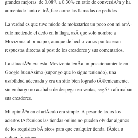
grandes mejoras: de 0.08% a 0,30% en ratio de conversiÃ³n y ha
aumentado tanto el trÃ¡fico como las llamadas de pedidos.
La verdad es que tuve miedo de molestarles un poco con mi artÃ­
culo metiendo el dedo en la llaga, asÃ­ que solo nombre a
Movizonia al principio, aunque de hecho varios puntos eran
respuestas directas al post de los creadores y sus comentarios.
La situaciÃ³n era esta. Movizonia tenÃ­a un posicionamiento en
Google buenÃ­simo (supongo que lo sigue teniendo), una
usabilidad adecuada y era un sitio bien logrado tÃ©cnicamente,
sin embargo no acababa de despegar en ventas, segÃºn afirmaban
sus creadores.
Mi opiniÃ³n en el artÃ­culo era simple. A pesar de todos los
aciertos tÃ©cnicos las tiendas online no pueden olvidar algunos
de los requisitos bÃ¡sicos para que cualquier tienda, fÃ­sica u
online, funcione.