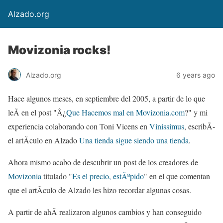
Alzado.org
Movizonia rocks!
Alzado.org
6 years ago
Hace algunos meses, en septiembre del 2005, a partir de lo que
leÃ­ en el post "Â¿
Que Hacemos mal en Movizonia.com
?" y mi
experiencia colaborando con Toni Vicens en
Vinissimus
, escribÃ­
el artÃ­culo en Alzado
Una tienda sigue siendo una tienda
.
Ahora mismo acabo de descubrir un post de los creadores de
Movizonia
titulado "
Es el precio, estÃºpido
" en el que comentan
que el artÃ­culo de Alzado les hizo recordar algunas cosas.
A partir de ahÃ­ realizaron algunos cambios y han conseguido