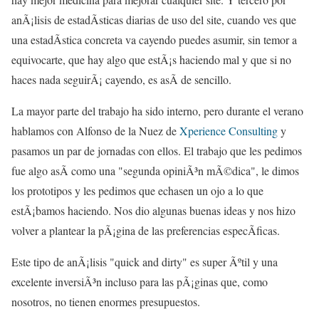
anÃ¡lisis de estadÃ­sticas diarias de uso del site, cuando ves que
una estadÃ­stica concreta va cayendo puedes asumir, sin temor a
equivocarte, que hay algo que estÃ¡s haciendo mal y que si no
haces nada seguirÃ¡ cayendo, es asÃ­ de sencillo.
La mayor parte del trabajo ha sido interno, pero durante el verano
hablamos con Alfonso de la Nuez de
Xperience Consulting
y
pasamos un par de jornadas con ellos. El trabajo que les pedimos
fue algo asÃ­ como una "segunda opiniÃ³n mÃ©dica", le dimos
los prototipos y les pedimos que echasen un ojo a lo que
estÃ¡bamos haciendo. Nos dio algunas buenas ideas y nos hizo
volver a plantear la pÃ¡gina de las preferencias especÃ­ficas.
Este tipo de anÃ¡lisis "quick and dirty" es super Ãºtil y una
excelente inversiÃ³n incluso para las pÃ¡ginas que, como
nosotros, no tienen enormes presupuestos.