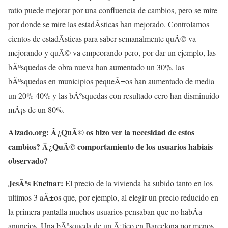
ratio puede mejorar por una confluencia de cambios, pero se mire
por donde se mire las estadÃ­sticas han mejorado. Controlamos
cientos de estadÃ­sticas para saber semanalmente quÃ© va
mejorando y quÃ© va empeorando pero, por dar un ejemplo, las
bÃºsquedas de obra nueva han aumentado un 30%, las
bÃºsquedas en municipios pequeÃ±os han aumentado de media
un 20%-40% y las bÃºsquedas con resultado cero han disminuido
mÃ¡s de un 80%.
Alzado.org: Â¿QuÃ© os hizo ver la necesidad de estos
cambios? Â¿QuÃ© comportamiento de los usuarios habiais
observado?
JesÃºs Encinar:
El precio de la vivienda ha subido tanto en los
ultimos 3 aÃ±os que, por ejemplo, al elegir un precio reducido en
la primera pantalla muchos usuarios pensaban que no habÃ­a
anuncios. Una bÃºsqueda de un Ã¡tico en Barcelona por menos