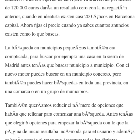
de 120.000 euros darÃ­a un resultado cero con la navegaciÃ³n
anterior, cuando en idealista existen casi 200 Ã¡ticos en Barcelona
capital. Ahora fijas el precio cuando ya sabes cuantos anuncios
existen como lo que buscas.
La bÃºsqueda en municipios pequeÃ±os tambiÃ©n era
complicada, para buscar por ejemplo una casa en la sierra de
Madrid antes tenÃ­as que buscar municipio a municipio. Con el
nuevo motor puedes buscar en un municipio concreto, pero
tambiÃ©n puedes hacer bÃºsquedas en toda una provincia, en
una comarca o en un grupo de municipios.
TambiÃ©n querÃ­amos reducir el nÃºmero de opciones que
habÃ­a que rellenar para comenzar una bÃºsqueda. Antes tenÃ­as
que elegir 6 opciones para empezar la bÃºsqueda con lo que la
pÃ¡gina de inicio resultaba incÃ³moda para el usuario y ademÃ¡s
se hacÃ­a pesada al tener que descargar todas las distintas