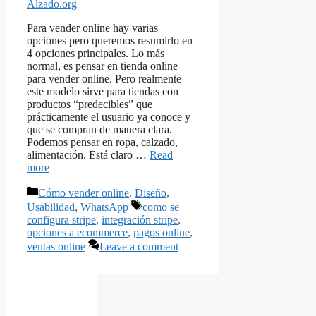
Alzado.org
Para vender online hay varias
opciones pero queremos resumirlo en
4 opciones principales. Lo más
normal, es pensar en tienda online
para vender online. Pero realmente
este modelo sirve para tiendas con
productos “predecibles” que
prácticamente el usuario ya conoce y
que se compran de manera clara.
Podemos pensar en ropa, calzado,
alimentación. Está claro …
Read
more
Categories
Cómo vender online
,
Diseño
,
Tags
Usabilidad
,
WhatsApp
como se
configura stripe
,
integración stripe
,
opciones a ecommerce
,
pagos online
,
ventas online
Leave a comment