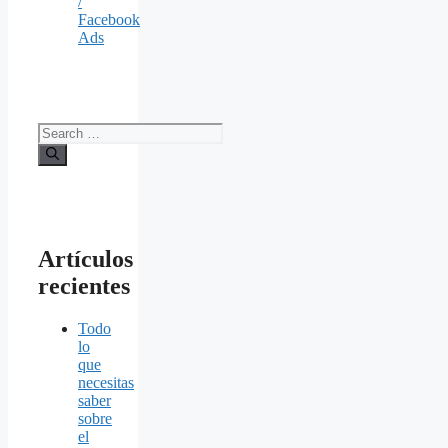
/
Facebook
Ads
Search
for:
Artículos
recientes
Todo
lo
que
necesitas
saber
sobre
el