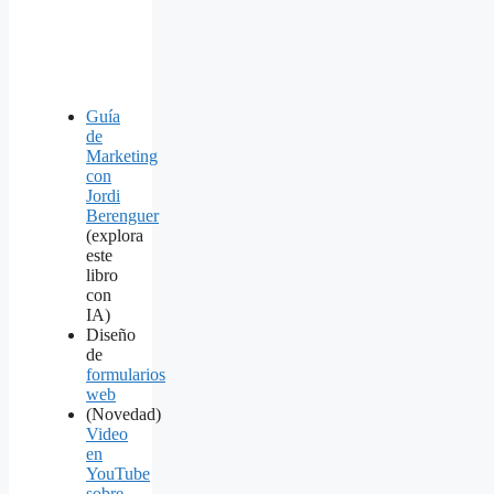
Guía
de
Marketing
con
Jordi
Berenguer
(explora
este
libro
con
IA)
Diseño
de
formularios
web
(Novedad)
Video
en
YouTube
sobre