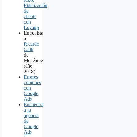
Fidelización
de
cliente
con
Loyapp
Entrevista
a
Ricardo
Galli
de
Menéame
(año
2018)
Errores
comunes
con
Google
Ads
Encuentra
a tu
agencia
de
Google
Ads