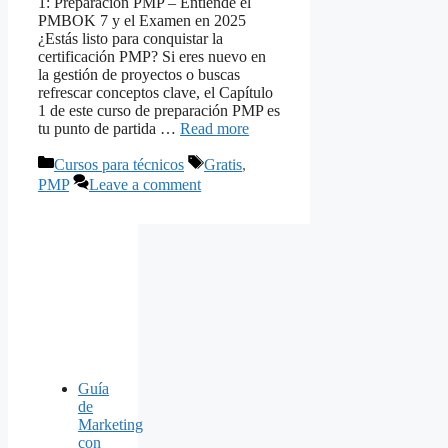
1: Preparación PMP – Entiende el
PMBOK 7 y el Examen en 2025
¿Estás listo para conquistar la
certificación PMP? Si eres nuevo en
la gestión de proyectos o buscas
refrescar conceptos clave, el Capítulo
1 de este curso de preparación PMP es
tu punto de partida …
Read more
Categories
Tags
Cursos para técnicos
Gratis
,
PMP
Leave a comment
Guía
de
Marketing
con