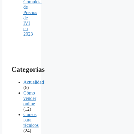
Completa
de
Precios
de
IVI
en
2023
Categorías
Actualidad
(6)
Cómo
vender
online
(12)
Cursos
para
técnicos
(24)