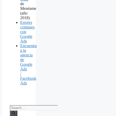
de
Menéame
(año
2018)
Errores
comunes
con
Google
Ads
Encuentra
a tu
agencia
de
Google
Ads
/
Facebook
Ads
Search
for: