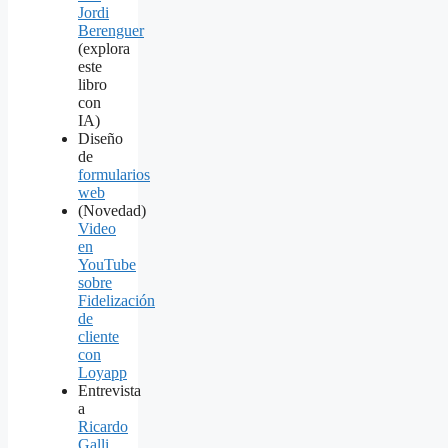
Jordi
Berenguer
(explora
este
libro
con
IA)
Diseño
de
formularios
web
(Novedad)
Video
en
YouTube
sobre
Fidelización
de
cliente
con
Loyapp
Entrevista
a
Ricardo
Galli