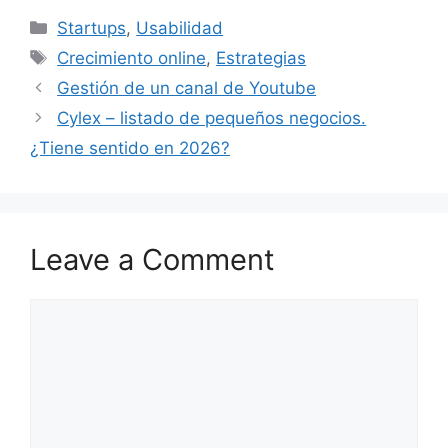
Categories
Startups
,
Usabilidad
Tags
Crecimiento online
,
Estrategias
Gestión de un canal de Youtube
Cylex – listado de pequeños negocios.
¿Tiene sentido en 2026?
Leave a Comment
Comment