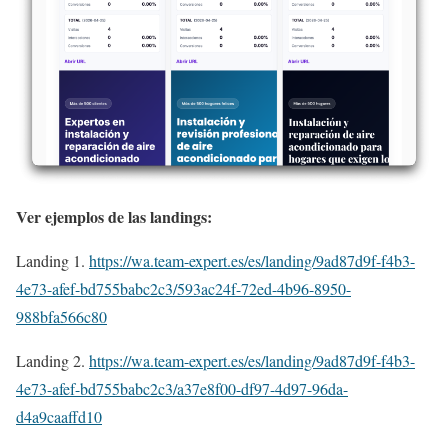
Ver ejemplos de las landings:
Landing 1.
https://wa.team-expert.es/es/landing/9ad87d9f-f4b3-
4e73-afef-bd755babc2c3/593ac24f-72ed-4b96-8950-
988bfa566c80
Landing 2.
https://wa.team-expert.es/es/landing/9ad87d9f-f4b3-
4e73-afef-bd755babc2c3/a37e8f00-df97-4d97-96da-
d4a9caaffd10