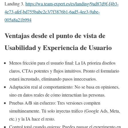
Landing 3.
https://wa.team-expert.es/es/landing/9ad87d9f-f4b3-
4e73-afef-bd755babc2c3/7f3876b1-6ad5-4ee3-9abe-
005a8a21b994
Ventajas desde el punto de vista de
Usabilidad y Experiencia de Usuario
Menos fricción para el usuario final: La IA prioriza diseños
claros, CTAs potentes y flujos intuitivos. Pronto el formulario
estará incrustado, eliminando pasos innecesarios.
Adaptación real al comportamiento: No se basa en opiniones,
sino en datos reales de cómo interactúan las personas.
Pruebas A/B sin esfuerzo: Tres versiones compiten
simultáneamente. Tú solo inyectas tráfico (Google Ads, Meta,
etc.) y la IA hace el resto.
Control total cuando quieras: Puedes pausar el experimento en