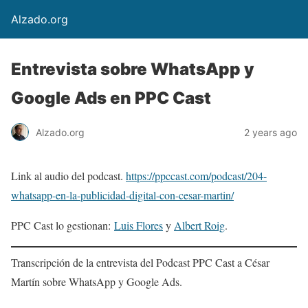
Alzado.org
Entrevista sobre WhatsApp y
Google Ads en PPC Cast
Alzado.org
2 years ago
Link al audio del podcast.
https://ppccast.com/podcast/204-
whatsapp-en-la-publicidad-digital-con-cesar-martin/
PPC Cast lo gestionan:
Luis Flores
y
Albert Roig
.
Transcripción de la entrevista del Podcast PPC Cast a César
Martín sobre WhatsApp y Google Ads.