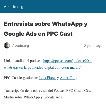
Alzado.org
Entrevista sobre WhatsApp y
Google Ads en PPC Cast
Alzado.org
2 years ago
Link al audio del podcast.
https://ppccast.com/podcast/204-
whatsapp-en-la-publicidad-digital-con-cesar-martin/
PPC Cast lo gestionan:
Luis Flores
y
Albert Roig
.
Transcripción de la entrevista del Podcast PPC Cast a César
Martín sobre WhatsApp y Google Ads.