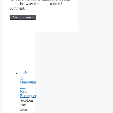
in this browser for the next time I
comment.
Guía
de
Marketing
con
Jordi
Berenguer
(explora
este
libro