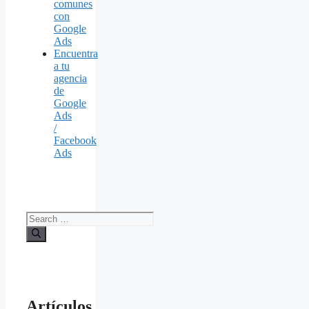
comunes
con
Google
Ads
Encuentra
a tu
agencia
de
Google
Ads
/
Facebook
Ads
Search
for:
Artículos