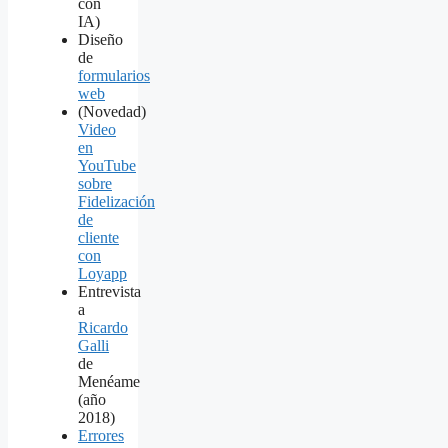
con
IA)
Diseño
de
formularios
web
(Novedad)
Video
en
YouTube
sobre
Fidelización
de
cliente
con
Loyapp
Entrevista
a
Ricardo
Galli
de
Menéame
(año
2018)
Errores