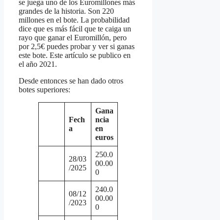
se juega uno de los Euromillones más
grandes de la historia. Son 220
millones en el bote. La probabilidad
dice que es más fácil que te caiga un
rayo que ganar el Euromillón, pero
por 2,5€ puedes probar y ver si ganas
este bote. Este artículo se publico en
el año 2021.
Desde entonces se han dado otros
botes superiores:
Gana
Fech
ncia
a
en
euros
250.0
28/03
00.00
/2025
0
240.0
08/12
00.00
/2023
0