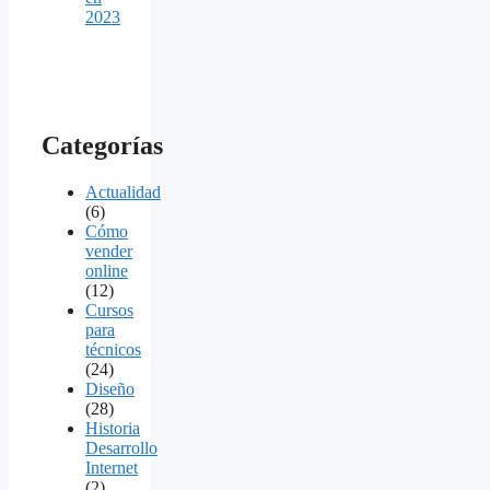
2023
Categorías
Actualidad
(6)
Cómo
vender
online
(12)
Cursos
para
técnicos
(24)
Diseño
(28)
Historia
Desarrollo
Internet
(2)