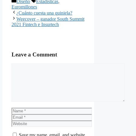
Categories
Tags
Diseño
Estadísticas
,
Euromillones
¿Cuánto cuesta una quiniela?
Weecover – ganador South Summit
2021 Fintech e Insurtech
Leave a Comment
Comment
Name
Email
Website
Save my name, email, and website