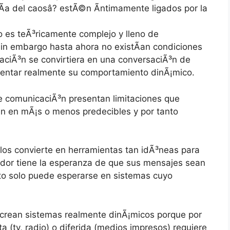
­a del caosâ? estÃ©n Ã­ntimamente ligados por la
o es teÃ³ricamente complejo y lleno de
 Sin embargo hasta ahora no existÃ­an condiciones
aciÃ³n se convirtiera en una conversaciÃ³n de
entar realmente su comportamiento dinÃ¡mico.
e comunicaciÃ³n presentan limitaciones que
an en mÃ¡s o menos predecibles y por tanto
 los convierte en herramientas tan idÃ³neas para
ador tiene la esperanza de que sus mensajes sean
o solo puede esperarse en sistemas cuyo
crean sistemas realmente dinÃ¡micos porque por
 (tv, radio) o diferida (medios impresos) requiere