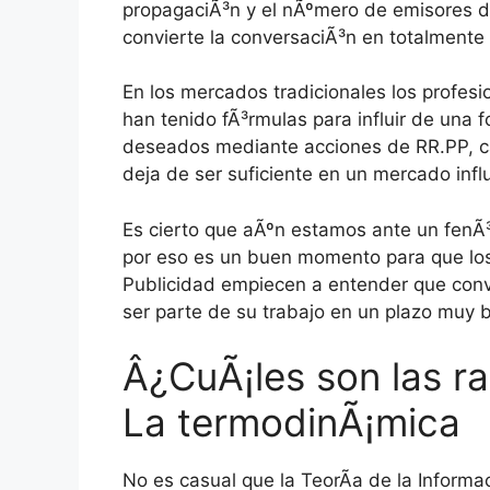
propagaciÃ³n y el nÃºmero de emisores de
convierte la conversaciÃ³n en totalmente 
En los mercados tradicionales los profes
han tenido fÃ³rmulas para influir de una 
deseados mediante acciones de RR.PP, c
deja de ser suficiente en un mercado influ
Es cierto que aÃºn estamos ante un fenÃ³
por eso es un buen momento para que los 
Publicidad empiecen a entender que conve
ser parte de su trabajo en un plazo muy 
Â¿CuÃ¡les son las r
La termodinÃ¡mica
No es casual que la TeorÃ­a de la Inform