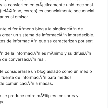
 y la convierten en prÃ¡cticamente unidireccional.
 (telÃ©fono, correo) es esencialmente secuencial
anos al emisor.
nte el fenÃ³meno blog y la sindicaciÃ³n de
 crear un sistema de informaciÃ³n impredecible.
es de informaciÃ³n que se caracterizan por ser:
³n de la informaciÃ³n es mÃ­nimo y su difusiÃ³n
 de conversaciÃ³n real.
de considerarse un blog aislado como un medio
mo fuente de informaciÃ³n para medios
d de comunicaciÃ³n a masas.
n se produce entre mÃºltiples emisores y
pel.