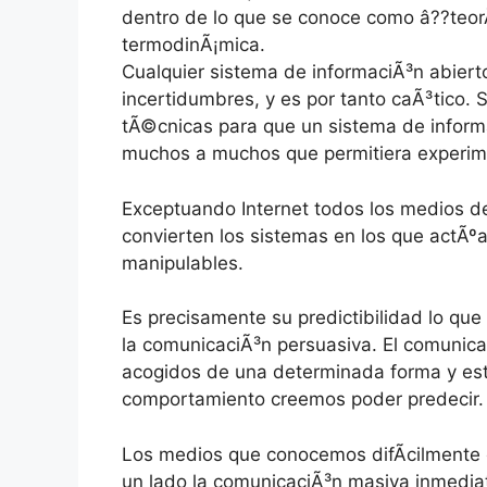
dentro de lo que se conoce como â??teorÃ
termodinÃ¡mica.
Cualquier sistema de informaciÃ³n abiert
incertidumbres, y es por tanto caÃ³tico.
tÃ©cnicas para que un sistema de inform
muchos a muchos que permitiera experim
Exceptuando Internet todos los medios d
convierten los sistemas en los que actÃº
manipulables.
Es precisamente su predictibilidad lo que
la comunicaciÃ³n persuasiva. El comunic
acogidos de una determinada forma y est
comportamiento creemos poder predecir.
Los medios que conocemos difÃ­cilmente 
un lado la comunicaciÃ³n masiva inmediata