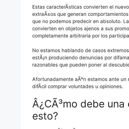
Estas caracterÃ­sticas convierten el nuev
extraÃ±os que generan comportamientos 
que no podemos predecir en absoluto. La
convierten en objetos ajenos a sus promo
completamente arbitraria por los particip
No estamos hablando de casos extremos
estÃ¡n produciendo denuncias por difama
razonables que pueden poner al descubier
Afortunadamente aÃºn estamos ante un me
difÃ­cil comprar voluntades u opiniones.
Â¿CÃ³mo debe una e
esto?