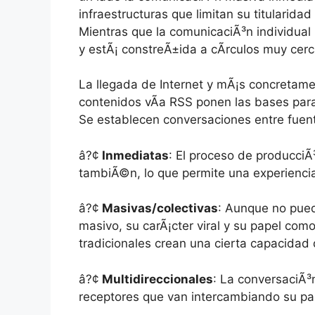
infraestructuras que limitan su titularidad
Mientras que la comunicaciÃ³n individual
y estÃ¡ constreÃ±ida a cÃ­rculos muy cerc
La llegada de Internet y mÃ¡s concretame
contenidos vÃ­a RSS ponen las bases para
Se establecen conversaciones entre fuent
â?¢
Inmediatas
: El proceso de producciÃ
tambiÃ©n, lo que permite una experiencia
â?¢
Masivas/colectivas
: Aunque no pue
masivo, su carÃ¡cter viral y su papel co
tradicionales crean una cierta capacida
â?¢
Multidireccionales
: La conversaciÃ³
receptores que van intercambiando su pa