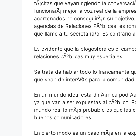
tÃ¡citas que vayan rigiendo la conversa
funcionarÃ¡ mejor la voz real de la empre
acartonados no conseguirÃ¡n su objetivo
agencias de Relaciones PÃºblicas, es romp
que llame a tu secretaria/o. Es contrario 
Es evidente que la blogosfera es el camp
relaciones pÃºblicas muy especiales.
Se trata de hablar todo lo francamente 
que sean de interÃ©s para la comunidad. 
En un mundo ideal esta dinÃ¡mica podrÃ­a
ya que van a ser expuestas al pÃºblico. 
mundo real lo mÃ¡s probable es que las e
buenos comunicadores.
En cierto modo es un paso mÃ¡s en la expo