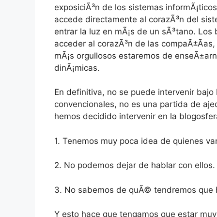
exposiciÃ³n de los sistemas informÃ¡tico
accede directamente al corazÃ³n del sist
entrar la luz en mÃ¡s de un sÃ³tano. Los 
acceder al corazÃ³n de las compaÃ±Ã­as,
mÃ¡s orgullosos estaremos de enseÃ±arn
dinÃ¡micas.
En definitiva, no se puede intervenir bajo
convencionales, no es una partida de aje
hemos decidido intervenir en la blogosfer
1. Tenemos muy poca idea de quienes van 
2. No podemos dejar de hablar con ellos.
3. No sabemos de quÃ© tendremos que ha
Y esto hace que tengamos que estar muy a