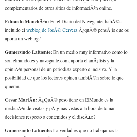
complementarios de otros sitios de informaciÃ³n online.
Eduardo ManchÃ³n:
En el Diario del Navegante, habÃ©is
incluido el
weblog de JosÃ© Cervera
Â¿quÃ© pensÃ¡is que os
aporta un weblog?
Gumersindo Lafuente:
En un medio muy informativo como lo
son elmundo.es y navegante.com, aporta el anÃ¡lisis y la
opiniÃ³n personal de un periodista experto e incisivo. Y la
posibilidad de que los lectores opinen tambiÃ©n sobre lo que
quieran.
Cesar MartÃ­n:
Â¿QuÃ© peso tiene en ElMundo.es la
mediciÃ³n de visitas y pÃ¡ginas vistas a la hora de tomar
decisiones respecto a contenidos y el diseÃ±o?
Gumersindo Lafuente:
La verdad es que no trabajamos la