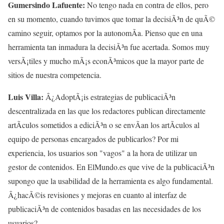
Gumersindo Lafuente:
No tengo nada en contra de ellos, pero
en su momento, cuando tuvimos que tomar la decisiÃ³n de quÃ©
camino seguir, optamos por la autonomÃ­a. Pienso que en una
herramienta tan inmadura la decisiÃ³n fue acertada. Somos muy
versÃ¡tiles y mucho mÃ¡s econÃ³micos que la mayor parte de
sitios de nuestra competencia.
Luis Villa:
Â¿AdoptÃ¡is estrategias de publicaciÃ³n
descentralizada en las que los redactores publican directamente
artÃ­culos sometidos a ediciÃ³n o se envÃ­an los artÃ­culos al
equipo de personas encargados de publicarlos? Por mi
experiencia, los usuarios son "vagos" a la hora de utilizar un
gestor de contenidos. En ElMundo.es que vive de la publicaciÃ³n
supongo que la usabilidad de la herramienta es algo fundamental.
Â¿hacÃ©is revisiones y mejoras en cuanto al interfaz de
publicaciÃ³n de contenidos basadas en las necesidades de los
usuarios?