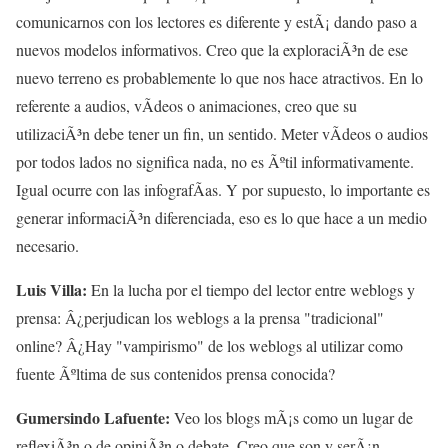
comunicarnos con los lectores es diferente y estÃ¡ dando paso a
nuevos modelos informativos. Creo que la exploraciÃ³n de ese
nuevo terreno es probablemente lo que nos hace atractivos. En lo
referente a audios, vÃ­deos o animaciones, creo que su
utilizaciÃ³n debe tener un fin, un sentido. Meter vÃ­deos o audios
por todos lados no significa nada, no es Ãºtil informativamente.
Igual ocurre con las infografÃ­as. Y por supuesto, lo importante es
generar informaciÃ³n diferenciada, eso es lo que hace a un medio
necesario.
Luis Villa:
En la lucha por el tiempo del lector entre weblogs y
prensa: Â¿perjudican los weblogs a la prensa "tradicional"
online? Â¿Hay "vampirismo" de los weblogs al utilizar como
fuente Ãºltima de sus contenidos prensa conocida?
Gumersindo Lafuente:
Veo los blogs mÃ¡s como un lugar de
reflexiÃ³n o de opiniÃ³n o debate. Creo que son y serÃ¡n