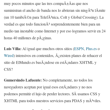
muy pocos minutos que las tres compaÃ±Ã­as que nos
suministran el ancho de banda nos lo abrieran sin ningÃºn lÃ­mite
(un 10 tambiÃ©n para TelefÃ³nica, Colt y Global Crossing). La
verdad es que todo funcionÃ³ sorprendentemente bien para un
medio tan inestable como Internet y por eso logramos servir en 24
horas 40 millones de pÃ¡ginas.
Luis Villa:
Al igual que muchos otros sitios (
ESPN
,
Plus.es
o
Wired
) intensivos en contenidos, Â¿existen planes de rehacer el
sitio de ElMundo.es basÃ¡ndose en estÃ¡ndares XHTML y
CSS?
Gumersindo Lafuente:
No completamente, no todos los
navegadores aceptan por igual esos estÃ¡ndares y no nos
podemos permitir el lujo de perder lectores. SÃ­ usamos CSS y
XHTML para todos nuestros servicios para PDAS y mÃ³viles.