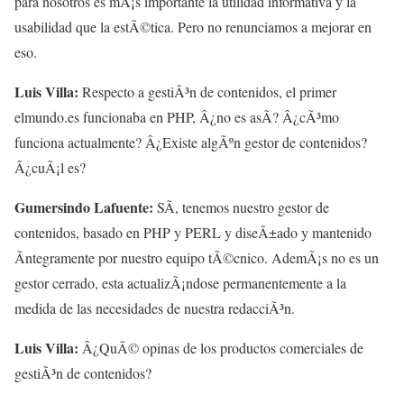
para nosotros es mÃ¡s importante la utilidad informativa y la
usabilidad que la estÃ©tica. Pero no renunciamos a mejorar en
eso.
Luis Villa:
Respecto a gestiÃ³n de contenidos, el primer
elmundo.es funcionaba en PHP, Â¿no es asÃ­? Â¿cÃ³mo
funciona actualmente? Â¿Existe algÃºn gestor de contenidos?
Â¿cuÃ¡l es?
Gumersindo Lafuente:
SÃ­, tenemos nuestro gestor de
contenidos, basado en PHP y PERL y diseÃ±ado y mantenido
Ã­ntegramente por nuestro equipo tÃ©cnico. AdemÃ¡s no es un
gestor cerrado, esta actualizÃ¡ndose permanentemente a la
medida de las necesidades de nuestra redacciÃ³n.
Luis Villa:
Â¿QuÃ© opinas de los productos comerciales de
gestiÃ³n de contenidos?