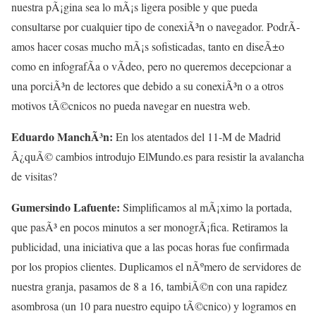
nuestra pÃ¡gina sea lo mÃ¡s ligera posible y que pueda
consultarse por cualquier tipo de conexiÃ³n o navegador. PodrÃ­
amos hacer cosas mucho mÃ¡s sofisticadas, tanto en diseÃ±o
como en infografÃ­a o vÃ­deo, pero no queremos decepcionar a
una porciÃ³n de lectores que debido a su conexiÃ³n o a otros
motivos tÃ©cnicos no pueda navegar en nuestra web.
Eduardo ManchÃ³n:
En los atentados del 11-M de Madrid
Â¿quÃ© cambios introdujo ElMundo.es para resistir la avalancha
de visitas?
Gumersindo Lafuente:
Simplificamos al mÃ¡ximo la portada,
que pasÃ³ en pocos minutos a ser monogrÃ¡fica. Retiramos la
publicidad, una iniciativa que a las pocas horas fue confirmada
por los propios clientes. Duplicamos el nÃºmero de servidores de
nuestra granja, pasamos de 8 a 16, tambiÃ©n con una rapidez
asombrosa (un 10 para nuestro equipo tÃ©cnico) y logramos en