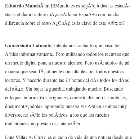
Eduardo ManchÃ³n:
ElMundo.es es segÃºn todas las estadÃ­
sticas el diario online mÃ¡s leÃ­do en EspaÃ±a con mucha
diferencia sobre el resto Â¿CuÃ¡l es la clave de este Ã©xito?
Gumersindo Lafuente:
Intentamos contar lo que pasa. Ser
Ãºtiles informativamente. Pero utilizando todos los recursos que
un medio digital pone a nuestro alcance. Pero usÃ¡ndolos de tal
manera que sean fÃ¡cilmente consultables por todos nuestros
lectores. Y hacerlo durante las 24 horas del dÃ­a todos los dÃ­as
del aÃ±o. Sin bajar la guardia, trabajando mucho. Buscando
enfoques informativos originales, contextualizando las noticias,
documentÃ¡ndolas; aportando nuestra visiÃ³n en asuntos muy
diversos, no sÃ³lo los polÃ­ticos, a los que los medios
tradicionales no prestan casi atenciÃ³n.
Luis Villa:
Â¿CuÃ¡l es el ciclo de vida de una noticia desde que