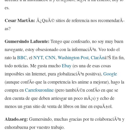
es.
Cesar MartÃ­n:
Â¿QuÃ© sitios de referencia nos recomendarÃ­
as?
Gumersindo Lafuente:
Tengo que confesarlo, no soy muy buen
navegante, estoy obsesionado con la informaciÃ³n. Veo todo el
rato la
BBC
, el
NYT
,
CNN
,
Washington Post
,
ClarÃ­n
â?Š En fin,
todo noticias. Me gusta mucho
Ebay
(es una de esas cosas
imposibles sin Internet, pura globalizaciÃ³n positiva),
Google
(aunque confÃ­o que la competencia les anime a mejorar), hago la
compra en
Carrefouronline
(pero tambiÃ©n confÃ­o en que se
den cuenta de que deben arriesgar un poco mÃ¡s) y echo de
menos un gran sitio de venta de libros on line en espaÃ±ol.
Alzado.org:
Gumersindo, muchas gracias por tu colaboraciÃ³n y
enhorabuena por vuestro trabajo.