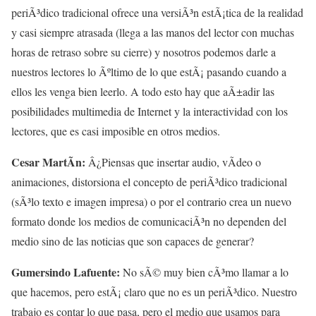
periÃ³dico tradicional ofrece una versiÃ³n estÃ¡tica de la realidad
y casi siempre atrasada (llega a las manos del lector con muchas
horas de retraso sobre su cierre) y nosotros podemos darle a
nuestros lectores lo Ãºltimo de lo que estÃ¡ pasando cuando a
ellos les venga bien leerlo. A todo esto hay que aÃ±adir las
posibilidades multimedia de Internet y la interactividad con los
lectores, que es casi imposible en otros medios.
Cesar MartÃ­n:
Â¿Piensas que insertar audio, vÃ­deo o
animaciones, distorsiona el concepto de periÃ³dico tradicional
(sÃ³lo texto e imagen impresa) o por el contrario crea un nuevo
formato donde los medios de comunicaciÃ³n no dependen del
medio sino de las noticias que son capaces de generar?
Gumersindo Lafuente:
No sÃ© muy bien cÃ³mo llamar a lo
que hacemos, pero estÃ¡ claro que no es un periÃ³dico. Nuestro
trabajo es contar lo que pasa, pero el medio que usamos para