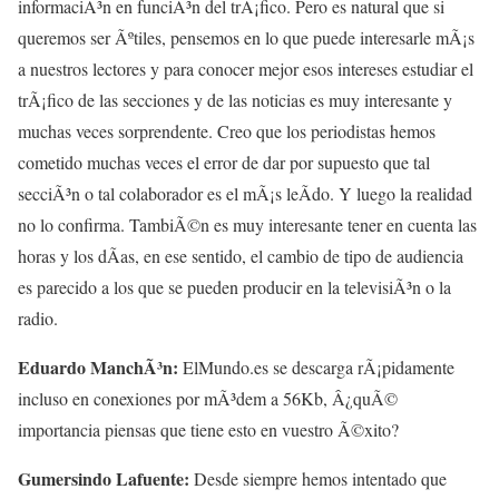
informaciÃ³n en funciÃ³n del trÃ¡fico. Pero es natural que si
queremos ser Ãºtiles, pensemos en lo que puede interesarle mÃ¡s
a nuestros lectores y para conocer mejor esos intereses estudiar el
trÃ¡fico de las secciones y de las noticias es muy interesante y
muchas veces sorprendente. Creo que los periodistas hemos
cometido muchas veces el error de dar por supuesto que tal
secciÃ³n o tal colaborador es el mÃ¡s leÃ­do. Y luego la realidad
no lo confirma. TambiÃ©n es muy interesante tener en cuenta las
horas y los dÃ­as, en ese sentido, el cambio de tipo de audiencia
es parecido a los que se pueden producir en la televisiÃ³n o la
radio.
Eduardo ManchÃ³n:
ElMundo.es se descarga rÃ¡pidamente
incluso en conexiones por mÃ³dem a 56Kb, Â¿quÃ©
importancia piensas que tiene esto en vuestro Ã©xito?
Gumersindo Lafuente:
Desde siempre hemos intentado que