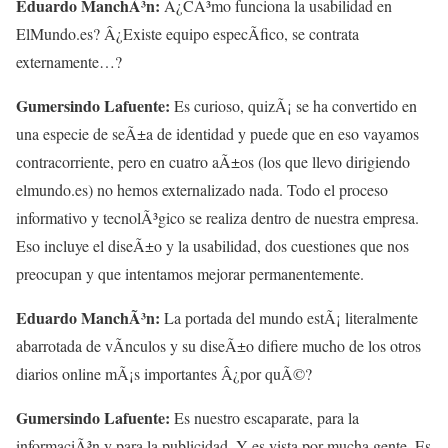
Eduardo ManchÃ³n:
Â¿CÃ³mo funciona la usabilidad en
ElMundo.es? Â¿Existe equipo especÃ­fico, se contrata
externamente…?
Gumersindo Lafuente:
Es curioso, quizÃ¡ se ha convertido en
una especie de seÃ±a de identidad y puede que en eso vayamos
contracorriente, pero en cuatro aÃ±os (los que llevo dirigiendo
elmundo.es) no hemos externalizado nada. Todo el proceso
informativo y tecnolÃ³gico se realiza dentro de nuestra empresa.
Eso incluye el diseÃ±o y la usabilidad, dos cuestiones que nos
preocupan y que intentamos mejorar permanentemente.
Eduardo ManchÃ³n:
La portada del mundo estÃ¡ literalmente
abarrotada de vÃ­nculos y su diseÃ±o difiere mucho de los otros
diarios online mÃ¡s importantes Â¿por quÃ©?
Gumersindo Lafuente:
Es nuestro escaparate, para la
informaciÃ³n y para la publicidad. Y es vista por mucha gente. Es