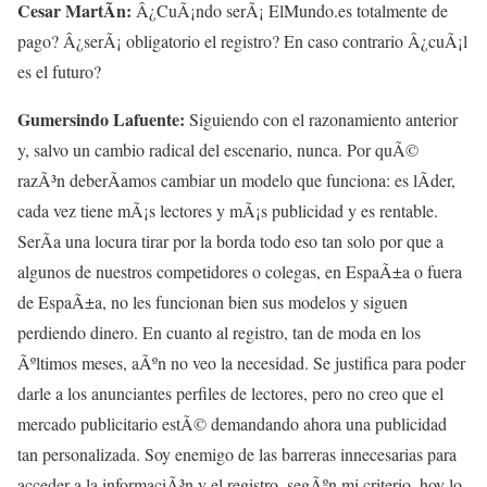
Cesar MartÃ­n:
Â¿CuÃ¡ndo serÃ¡ ElMundo.es totalmente de
pago? Â¿serÃ¡ obligatorio el registro? En caso contrario Â¿cuÃ¡l
es el futuro?
Gumersindo Lafuente:
Siguiendo con el razonamiento anterior
y, salvo un cambio radical del escenario, nunca. Por quÃ©
razÃ³n deberÃ­amos cambiar un modelo que funciona: es lÃ­der,
cada vez tiene mÃ¡s lectores y mÃ¡s publicidad y es rentable.
SerÃ­a una locura tirar por la borda todo eso tan solo por que a
algunos de nuestros competidores o colegas, en EspaÃ±a o fuera
de EspaÃ±a, no les funcionan bien sus modelos y siguen
perdiendo dinero. En cuanto al registro, tan de moda en los
Ãºltimos meses, aÃºn no veo la necesidad. Se justifica para poder
darle a los anunciantes perfiles de lectores, pero no creo que el
mercado publicitario estÃ© demandando ahora una publicidad
tan personalizada. Soy enemigo de las barreras innecesarias para
acceder a la informaciÃ³n y el registro, segÃºn mi criterio, hoy lo