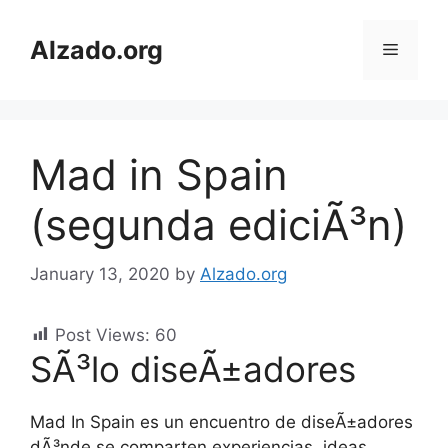
Skip
to
Alzado.org
Menu
content
Mad in Spain
(segunda ediciÃ³n)
January 13, 2020
by
Alzado.org
Post Views:
60
SÃ³lo diseÃ±adores
Mad In Spain es un encuentro de diseÃ±adores
dÃ³nde se comparten experiencias, ideas,