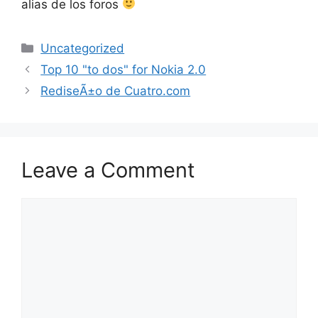
alias de los foros
Categories
Uncategorized
Top 10 "to dos" for Nokia 2.0
RediseÃ±o de Cuatro.com
Leave a Comment
Comment