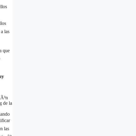
llos
llos
a las
la que
s
uy
ciÃ³n
g de la
tando
ificar
n las