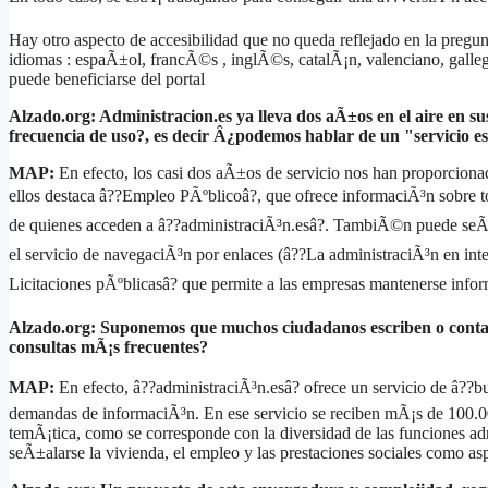
Hay otro aspecto de accesibilidad que no queda reflejado en la pregunt
idiomas : espaÃ±ol, francÃ©s , inglÃ©s, catalÃ¡n, valenciano, galle
puede beneficiarse del portal
Alzado.org: Administracion.es ya lleva dos aÃ±os en el aire en s
frecuencia de uso?, es decir Â¿podemos hablar de un "servicio est
MAP:
En efecto, los casi dos aÃ±os de servicio nos han proporciona
ellos destaca â??Empleo PÃºblicoâ?, que ofrece informaciÃ³n sobre to
de quienes acceden a â??administraciÃ³n.esâ?. TambiÃ©n puede seÃ±
el servicio de navegaciÃ³n por enlaces (â??La administraciÃ³n en inter
Licitaciones pÃºblicasâ? que permite a las empresas mantenerse infor
Alzado.org: Suponemos que muchos ciudadanos escriben o contact
consultas mÃ¡s frecuentes?
MAP:
En efecto, â??administraciÃ³n.esâ? ofrece un servicio de â??b
demandas de informaciÃ³n. En ese servicio se reciben mÃ¡s de 100.00
temÃ¡tica, como se corresponde con la diversidad de las funciones adm
seÃ±alarse la vivienda, el empleo y las prestaciones sociales como a