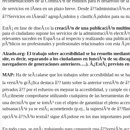
recomendaciones de la ComisiÃ³n de estudios para el desarrollo de la
de servicios en lÃ­nea en un plazo breve. Desde â??administraciÃ³n.es
â??Servicios en lÃ­neaâ? agrupÃ¡ndolos y clasificÃ¡ndolos para su m
EstÃ¡ en fase de diseÃ±o la
creaciÃ³n de una publicaciÃ³n multi
para el ciudadano supone los servicios de la administraciÃ³n electrÃ³n
relevantes suceden en EspaÃ±a al respecto y realizando una publicaciÃ³
pÃºblicos no profesionales y profesionales relacionados con esta Ã¡re
Alzado.org: El trabajo sobre accesibilidad se ha resuelto mediant
site, es decir, separando a los ciudadanos en funciÃ³n de su dis
navegadores de generaciones anteriores….). Â¿EstÃ¡ previsto en po
MAP:
Ha de seÃ±alarse que los trabajos sobre accesibilidad no se han
la versiÃ³n grÃ¡fica destaca â?? tanto sobre la anterior versiÃ³n de 
privados â?? por el esfuerzo en mejorar la accesibilidad, y cumple e
fÃ¡cilmente comprobarse utilizando cualquiera de las herramientas de 
una decisiÃ³n que se tomÃ³ con el objeto de garantizar el pleno acce
subsanaciÃ³n ya se estÃ¡ acometiendo (p.ej., la supresiÃ³n de â??flash
opciÃ³n â??sÃ³lo textoâ? sigue dÃ¡ndose en los mas importantes por
En todo caso, se estÃ¡ trabajando para conseguir una â??versiÃ³n acce