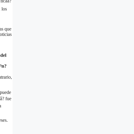
icaâ?
 los
jas que
oticias
 del
Ã³n?
trario,
 puede
â? fue
a
ses.