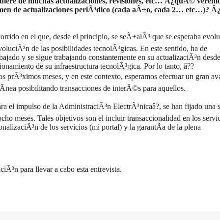
quiere de muchas actualizaciones, revisiones, etc… Â¿quÃ© veremo
men de actualizaciones periÃ³dico (cada aÃ±o, cada 2… etc…)? Â
corrido en el que, desde el principio, se seÃ±alÃ³ que se esperaba evol
oluciÃ³n de las posibilidades tecnolÃ³gicas. En este sentido, ha de
abajado y se sigue trabajando constantemente en su actualizaciÃ³n desd
ionamiento de su infraestructura tecnolÃ³gica. Por lo tanto, â??
los prÃ³ximos meses, y en este contexto, esperamos efectuar un gran a
lÃ­nea posibilitando transacciones de interÃ©s para aquellos.
a el impulso de la AdministraciÃ³n ElectrÃ³nicaâ?, se han fijado una s
cho meses. Tales objetivos son el incluir transaccionalidad en los servi
alizaciÃ³n de los servicios (mi portal) y la garantÃ­a de la plena
iÃ³n para llevar a cabo esta entrevista.