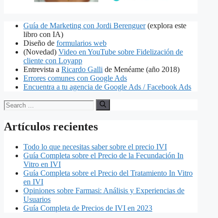
Guía de Marketing con Jordi Berenguer
(explora este
libro con IA)
Diseño de
formularios web
(Novedad)
Video en YouTube sobre Fidelización de
cliente con Loyapp
Entrevista a
Ricardo Galli
de Menéame (año 2018)
Errores comunes con Google Ads
Encuentra a tu agencia de Google Ads / Facebook Ads
Search
for:
Artículos recientes
Todo lo que necesitas saber sobre el precio IVI
Guía Completa sobre el Precio de la Fecundación In
Vitro en IVI
Guía Completa sobre el Precio del Tratamiento In Vitro
en IVI
Opiniones sobre Farmasi: Análisis y Experiencias de
Usuarios
Guía Completa de Precios de IVI en 2023