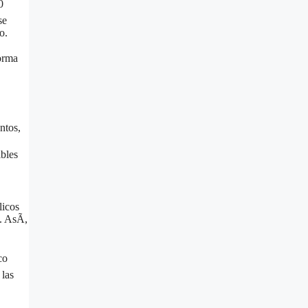
0
se
o.
forma
ntos,
ibles
licos
. AsÃ­,
co
 las