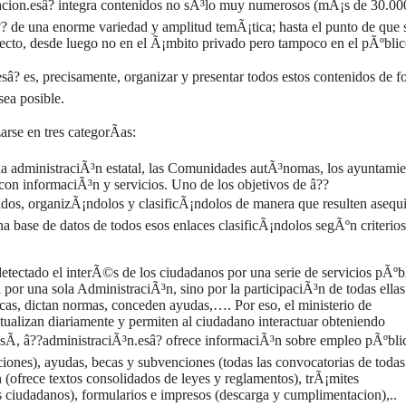
acion.esâ? integra contenidos no sÃ³lo muy numerosos (mÃ¡s de 30.00
?? de una enorme variedad y amplitud temÃ¡tica; hasta el punto de que 
specto, desde luego no en el Ã¡mbito privado pero tampoco en el pÃºblic
esâ? es, precisamente, organizar y presentar todos estos contenidos de 
sea posible.
arse en tres categorÃ­as:
la administraciÃ³n estatal, las Comunidades autÃ³nomas, los ayuntamie
 con informaciÃ³n y servicios. Uno de los objetivos de â??
nidos, organizÃ¡ndolos y clasificÃ¡ndolos de manera que resulten asequ
na base de datos de todos esos enlaces clasificÃ¡ndolos segÃºn criterios
etectado el interÃ©s de los ciudadanos por una serie de servicios pÃºb
 por una sola AdministraciÃ³n, sino por la participaciÃ³n de todas ellas
icas, dictan normas, conceden ayudas,…. Por eso, el ministerio de
tualizan diariamente y permiten al ciudadano interactuar obteniendo
AsÃ­, â??administraciÃ³n.esâ? ofrece informaciÃ³n sobre empleo pÃºbli
ciones), ayudas, becas y subvenciones (todas las convocatorias de todas
n (ofrece textos consolidados de leyes y reglamentos), trÃ¡mites
s ciudadanos), formularios e impresos (descarga y cumplimentacion),..