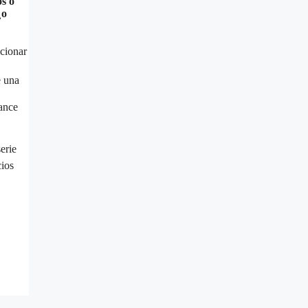
s o
¿o
ucionar
e una
vance
erie
cios