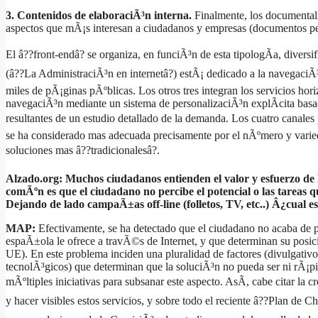
3. Contenidos de elaboraciÃ³n interna.
Finalmente, los documentali
aspectos que mÃ¡s interesan a ciudadanos y empresas (documentos pers
El â??front-endâ? se organiza, en funciÃ³n de esta tipologÃ­a, diversi
(â??La AdministraciÃ³n en internetâ?) estÃ¡ dedicado a la navegaciÃ³
miles de pÃ¡ginas pÃºblicas. Los otros tres integran los servicios hor
navegaciÃ³n mediante un sistema de personalizaciÃ³n explÃ­cita basad
resultantes de un estudio detallado de la demanda. Los cuatro canales 
se ha considerado mas adecuada precisamente por el nÃºmero y varieda
soluciones mas â??tradicionalesâ?.
Alzado.org: Muchos ciudadanos entienden el valor y esfuerzo de 
comÃºn es que el ciudadano no percibe el potencial o las tareas 
Dejando de lado campaÃ±as off-line (folletos, TV, etc..) Â¿cual e
MAP:
Efectivamente, se ha detectado que el ciudadano no acaba de pe
espaÃ±ola le ofrece a travÃ©s de Internet, y que determinan su posiciÃ
UE). En este problema inciden una pluralidad de factores (divulgativos
tecnolÃ³gicos) que determinan que la soluciÃ³n no pueda ser ni rÃ¡pi
mÃºltiples iniciativas para subsanar este aspecto. AsÃ­, cabe citar la 
y hacer visibles estos servicios, y sobre todo el reciente â??Plan de 