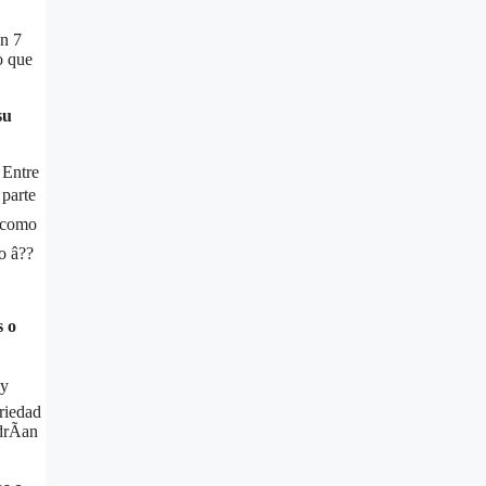
en 7
o que
su
 Entre
 parte
­ como
o â??
s o
 y
riedad
drÃ­an