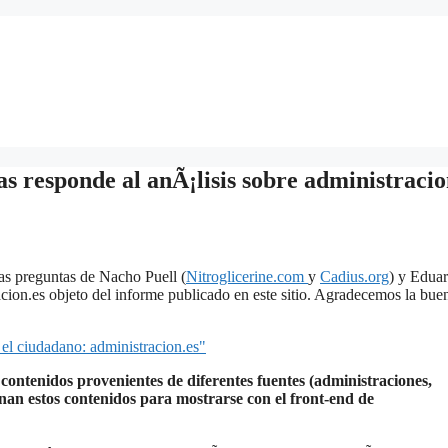
s responde al anÃ¡lisis sobre administracio
las preguntas de Nacho Puell (
Nitroglicerine.com
y
Cadius.org
) y Edua
acion.es objeto del informe publicado en este sitio. Agradecemos la bue
l ciudadano: administracion.es"
contenidos provenientes de diferentes fuentes (administraciones,
n estos contenidos para mostrarse con el front-end de