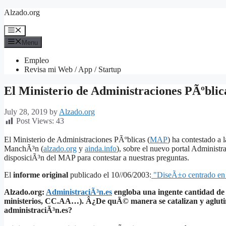
Skip
Alzado.org
to
content
Menu
Menu
Empleo
Revisa mi Web / App / Startup
El Ministerio de Administraciones PÃºblica
July 28, 2019
by
Alzado.org
Post Views:
43
El Ministerio de Administraciones PÃºblicas (
MAP
) ha contestado a 
ManchÃ³n (
alzado.org
y
ainda.info
), sobre el nuevo portal Administr
disposiciÃ³n del MAP para contestar a nuestras preguntas.
El
informe original
publicado el 10//06/2003:
"DiseÃ±o centrado en e
Alzado.org:
AdministraciÃ³n.es
engloba una ingente cantidad de 
ministerios, CC.AA…). Â¿De quÃ© manera se catalizan y aglutina
administraciÃ³n.es?