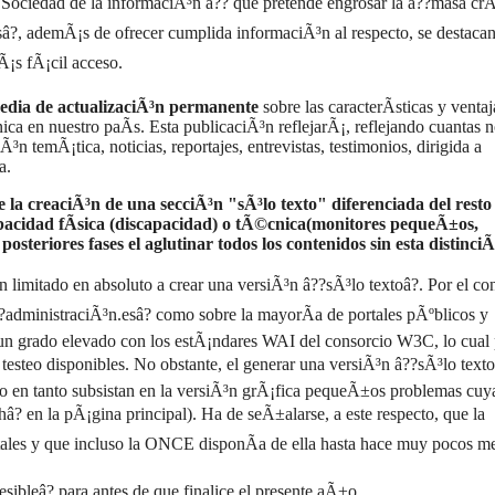
 Sociedad de la informaciÃ³n â?? que pretende engrosar la â??masa crÃ­t
â?, ademÃ¡s de ofrecer cumplida informaciÃ³n al respecto, se destacan
Ã¡s fÃ¡cil acceso.
media de actualizaciÃ³n permanente
sobre las caracterÃ­sticas y venta
ica en nuestro paÃ­s. Esta publicaciÃ³n reflejarÃ¡, reflejando cuantas n
n temÃ¡tica, noticias, reportajes, entrevistas, testimonios, dirigida a
a.
e la creaciÃ³n de una secciÃ³n "sÃ³lo texto" diferenciada del resto
capacidad fÃ­sica (discapacidad) o tÃ©cnica(monitores pequeÃ±os,
steriores fases el aglutinar todos los contenidos sin esta distinci
 limitado en absoluto a crear una versiÃ³n â??sÃ³lo textoâ?. Por el con
â??administraciÃ³n.esâ? como sobre la mayorÃ­a de portales pÃºblicos y
n un grado elevado con los estÃ¡ndares WAI del consorcio W3C, lo cual
testeo disponibles. No obstante, el generar una versiÃ³n â??sÃ³lo texto
so en tanto subsistan en la versiÃ³n grÃ¡fica pequeÃ±os problemas cuy
â? en la pÃ¡gina principal). Ha de seÃ±alarse, a este respecto, que la
tales y que incluso la ONCE disponÃ­a de ella hasta hace muy pocos me
sibleâ? para antes de que finalice el presente aÃ±o.