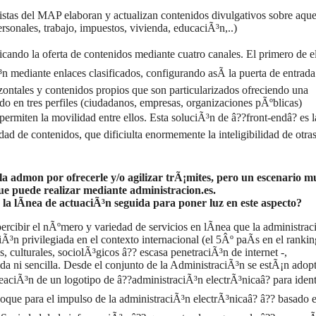
stas del MAP elaboran y actualizan contenidos divulgativos sobre aque
onales, trabajo, impuestos, vivienda, educaciÃ³n,..)
ficando la oferta de contenidos mediante cuatro canales. El primero de e
n mediante enlaces clasificados, configurando asÃ­ la puerta de entrada 
izontales y contenidos propios que son particularizados ofreciendo una
o en tres perfiles (ciudadanos, empresas, organizaciones pÃºblicas)
permiten la movilidad entre ellos. Esta soluciÃ³n de â??front-endâ? es 
d de contenidos, que dificiulta enormemente la inteligibilidad de otra
la admon por ofrecerle y/o agilizar trÃ¡mites, pero un escenario m
que puede realizar mediante administracion.es.
s la lÃ­nea de actuaciÃ³n seguida para poner luz en este aspecto?
rcibir el nÃºmero y variedad de servicios en lÃ­nea que la administra
³n privilegiada en el contexto internacional (el 5Âº paÃ­s en el rankin
, culturales, sociolÃ³gicos â?? escasa penetraciÃ³n de internet -,
da ni sencilla. Desde el conjunto de la AdministraciÃ³n se estÃ¡n adop
creaciÃ³n de un logotipo de â??administraciÃ³n electrÃ³nicaâ? para ident
Choque para el impulso de la administraciÃ³n electrÃ³nicaâ? â?? basado e