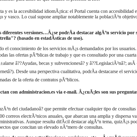
a y es la accesibilidad idiomÃ¡tica: el Portal cuenta con accesibilidad 
go y vasco. Lo cual supone ampliar notablemente la poblaciÃ³n objetiv
us diferentes versiones…Â¿se podrÃ­a destacar algÃºn servicio por 
rella"? (basado en estadÃ­sticas de uso).
do el conocimiento de los servicios mÃ¡s demandados por los usuarios.
das las ofertas pÃºblicas de trabajo y que es consultado por una cuarta
alarse â??Ayudas, becas y subvencionesâ? y â??LegislaciÃ³nâ?; asÃ
netâ?). Desde una perspectiva cualitativa, podrÃ­a destacarse el servici
madas de la oferta de contratos pÃºblicos.
an con administracion.es via e-mail. Â¿cuÃ¡les son sus pregunta
uzÃ³n del ciudadanoâ? que permite efectuar cualquier tipo de consultas
0 correos electrÃ³nicos anuales, que abarcan una amplia y dispersa va
inistrativas. Aunque resulta difÃ­cil destacar algÃºn tema, quizÃ¡s po
spectos que concitan un elevado nÃºmero de consultas.