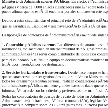
Ministerio de Administraciones PÃºblicas:
En efecto, â??administr
pÃ¡ginas y cerca de 7.000 enlaces clasificados) sino â?? sobre todo â
puede afirmar que no es fÃ¡cil encontrar portales similares en este a
Debido a estas circunstancias el principal reto de â??administraciÃ³n.
que se garantice su usabilidad y una navegaciÃ³n lo mÃ¡s fÃ¡cil que 
La tipologÃ­a de contenidos de â??administraciÃ³n.esâ? puede sintetiz
1. Contenidos pÃºblicos externos.
Los diferentes departamentos de 
instituciones, etc..mantienen en internet multitud de pÃ¡ginas propias
administraciÃ³n.esâ? es servir como distribuidor de todos esos conte
para el ciudadano. A tal fin, un equipo de documentalistas mantiene u
temÃ¡ticos, geogrÃ¡ficos, de destinatario..
2. Servicios horizontales o transversales.
Desde hace tiempo se ha d
que se caracterizan por ser gestionados no por un Ãºnico Ministerio ni
todos los organismos reclutan personal, realizan contrataciones pÃºbl
administraciones pÃºblicas mantiene grandes bases de datos que se ac
informaciÃ³n acorde con los criterios y preferencias que manifiesta. 
(todas las convocatorias de puestos de trabajo de todas las Administra
Administraciones), licitaciones pÃºblicas (contrataciÃ³n), legislaciÃ³
(informaciÃ³n completa sobre los 150 trÃ¡mites mas utilizados por lo