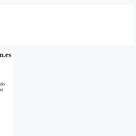
n.es
rdo
na