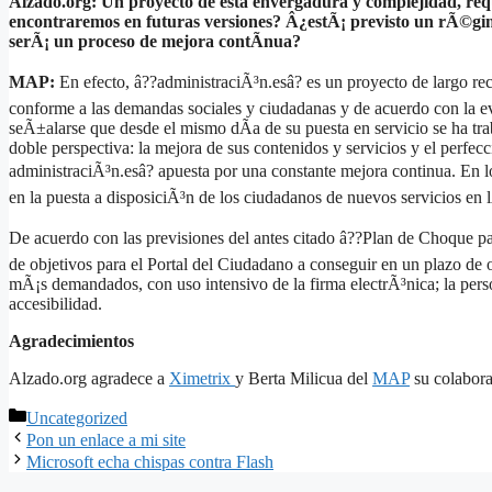
Alzado.org: Un proyecto de esta envergadura y complejidad, re
encontraremos en futuras versiones? Â¿estÃ¡ previsto un rÃ©gi
serÃ¡ un proceso de mejora contÃ­nua?
MAP:
En efecto, â??administraciÃ³n.esâ? es un proyecto de largo re
conforme a las demandas sociales y ciudadanas y de acuerdo con la ev
seÃ±alarse que desde el mismo dÃ­a de su puesta en servicio se ha tr
doble perspectiva: la mejora de sus contenidos y servicios y el perfecc
administraciÃ³n.esâ? apuesta por una constante mejora continua. En 
en la puesta a disposiciÃ³n de los ciudadanos de nuevos servicios en 
De acuerdo con las previsiones del antes citado â??Plan de Choque par
de objetivos para el Portal del Ciudadano a conseguir en un plazo de o
mÃ¡s demandados, con uso intensivo de la firma electrÃ³nica; la person
accesibilidad.
Agradecimientos
Alzado.org agradece a
Ximetrix
y Berta Milicua del
MAP
su colaborac
Categories
Uncategorized
Pon un enlace a mi site
Microsoft echa chispas contra Flash