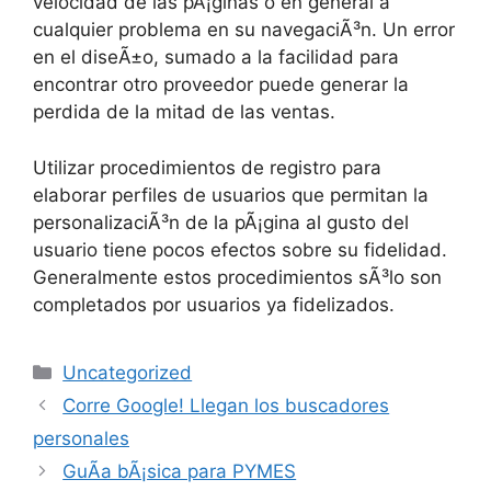
velocidad de las pÃ¡ginas o en general a
cualquier problema en su navegaciÃ³n. Un error
en el diseÃ±o, sumado a la facilidad para
encontrar otro proveedor puede generar la
perdida de la mitad de las ventas.
Utilizar procedimientos de registro para
elaborar perfiles de usuarios que permitan la
personalizaciÃ³n de la pÃ¡gina al gusto del
usuario tiene pocos efectos sobre su fidelidad.
Generalmente estos procedimientos sÃ³lo son
completados por usuarios ya fidelizados.
Categories
Uncategorized
Corre Google! Llegan los buscadores
personales
GuÃ­a bÃ¡sica para PYMES