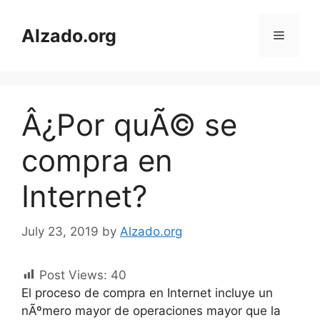
Skip
to
Alzado.org
Menu
content
Â¿Por quÃ© se
compra en
Internet?
July 23, 2019
by
Alzado.org
Post Views:
40
El proceso de compra en Internet incluye un
nÃºmero mayor de operaciones mayor que la