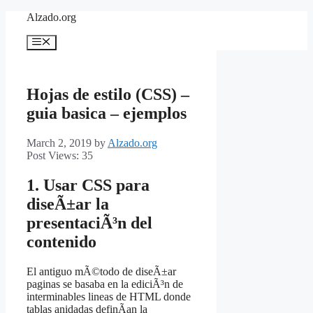
Skip
Alzado.org
to
content
Menu
Hojas de estilo (CSS) –
guia basica – ejemplos
March 2, 2019
by
Alzado.org
Post Views:
35
1. Usar CSS para
diseÃ±ar la
presentaciÃ³n del
contenido
El antiguo mÃ©todo de diseÃ±ar
paginas se basaba en la ediciÃ³n de
interminables lineas de HTML donde
tablas anidadas definÃ­an la