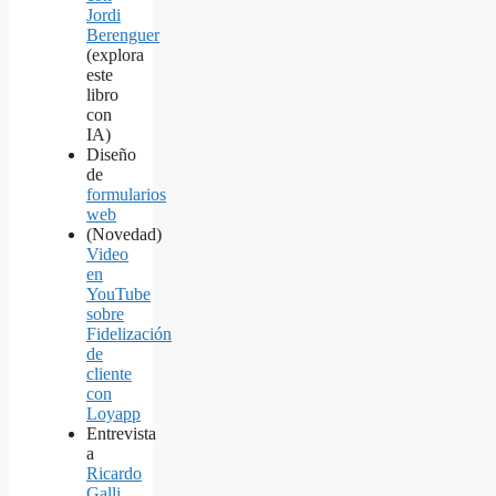
Jordi
Berenguer
(explora
este
libro
con
IA)
Diseño
de
formularios
web
(Novedad)
Video
en
YouTube
sobre
Fidelización
de
cliente
con
Loyapp
Entrevista
a
Ricardo
Galli