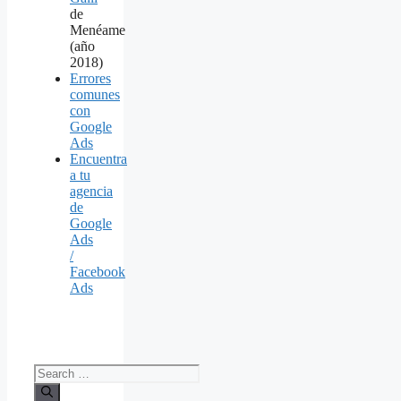
de
Menéame
(año
2018)
Errores
comunes
con
Google
Ads
Encuentra
a tu
agencia
de
Google
Ads
/
Facebook
Ads
Search
for: