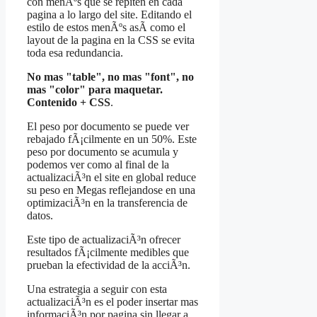
con menÃºs que se repiten en cada
pagina a lo largo del site. Editando el
estilo de estos menÃºs asÃ­ como el
layout de la pagina en la CSS se evita
toda esa redundancia.
No mas "table", no mas "font", no
mas "color" para maquetar.
Contenido + CSS
.
El peso por documento se puede ver
rebajado fÃ¡cilmente en un 50%. Este
peso por documento se acumula y
podemos ver como al final de la
actualizaciÃ³n el site en global reduce
su peso en Megas reflejandose en una
optimizaciÃ³n en la transferencia de
datos.
Este tipo de actualizaciÃ³n ofrecer
resultados fÃ¡cilmente medibles que
prueban la efectividad de la acciÃ³n.
Una estrategia a seguir con esta
actualizaciÃ³n es el poder insertar mas
informaciÃ³n por pagina sin llegar a