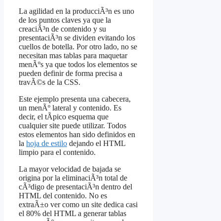
La agilidad en la producciÃ³n es uno
de los puntos claves ya que la
creaciÃ³n de contenido y su
presentaciÃ³n se dividen evitando los
cuellos de botella. Por otro lado, no se
necesitan mas tablas para maquetar
menÃºs ya que todos los elementos se
pueden definir de forma precisa a
travÃ©s de la CSS.
Este ejemplo presenta una cabecera,
un menÃº lateral y contenido. Es
decir, el tÃ­pico esquema que
cualquier site puede utilizar. Todos
estos elementos han sido definidos en
la
hoja de estilo
dejando el HTML
limpio para el contenido.
La mayor velocidad de bajada se
origina por la eliminaciÃ³n total de
cÃ³digo de presentaciÃ³n dentro del
HTML del contenido. No es
extraÃ±o ver como un site dedica casi
el 80% del HTML a generar tablas