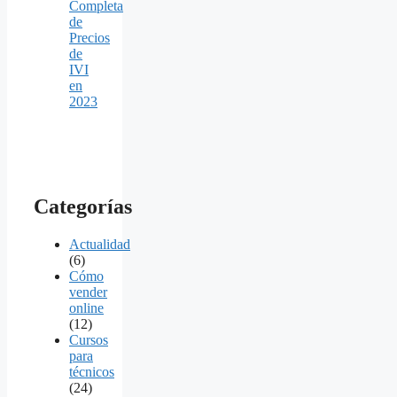
Completa
de
Precios
de
IVI
en
2023
Categorías
Actualidad
(6)
Cómo
vender
online
(12)
Cursos
para
técnicos
(24)