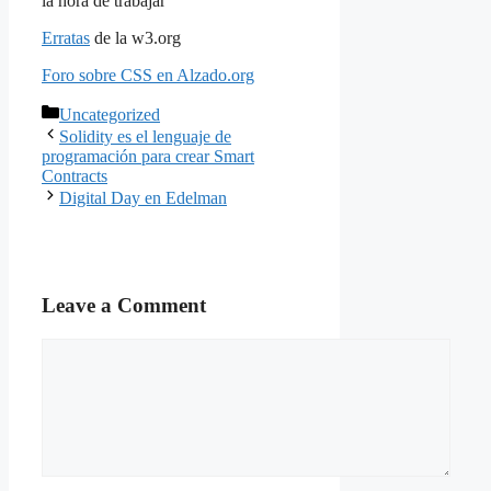
la hora de trabajar
Erratas
de la w3.org
Foro sobre CSS en Alzado.org
Categories
Uncategorized
Solidity es el lenguaje de
programación para crear Smart
Contracts
Digital Day en Edelman
Leave a Comment
Comment