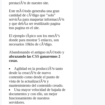
prestaciÃ³n de nuestro site.
Este mÃ©todo generaba una gran
cantidad de cÃ³digo que "solo"
servirÃ­a para maquetar informaciÃ³n
y que debÃ­a ser reutilizado pagina
tras pagina en el site.
El ejemplo tÃ­pico son los menÃºs
donde para mostrar 5 enlaces, son
necesarios 10kbs de cÃ³digo.
Abandonando el antiguo mÃ©todo y
abrazando las CSS ganaremos 2
cosas
.
Agilidad en la producciÃ³n tanto
desde la creaciÃ³n de nuevo
contenido como desde el punto de
vista de la actualizaciÃ³n y
mantenimiento del contenido creado.
Una mayor velocidad de bajada de
documentos y con ello, un mejor
funcionamiento de nuestros
servidores.