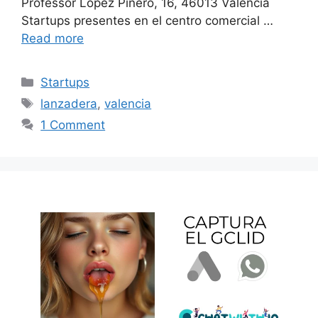
Professor López Piñero, 16, 46013 València
Startups presentes en el centro comercial …
Read more
Categories
Startups
Tags
lanzadera
,
valencia
1 Comment