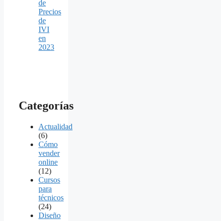
de
Precios
de
IVI
en
2023
Categorías
Actualidad
(6)
Cómo
vender
online
(12)
Cursos
para
técnicos
(24)
Diseño