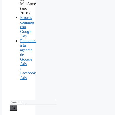
Menéame
(año
2018)
Errores
comunes
con
Google
Ads
Encuentra
a tu
agencia
de
Google
Ads
/
Facebook
Ads
Search
for: