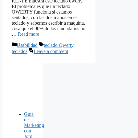
RENFE muestra este teclado qwerty.
El problema es que un teclado
QWERTY funciona si estamos
sentados, con las dos manos en el
teclado y sabemos escribir a máquina,
cosa que el 90% de los ciudadanos no
…
Read more
Categories
Tags
Usabilidad
teclado Qwerty
,
teclados
Leave a comment
Guía
de
Marketing
con
Jordi