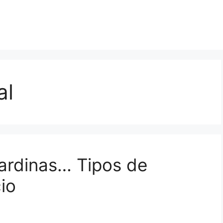
al
Sardinas… Tipos de
io