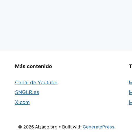
Más contenido
T
Canal de Youtube
M
SNGLR.es
M
X.com
M
© 2026 Alzado.org
• Built with
GeneratePress