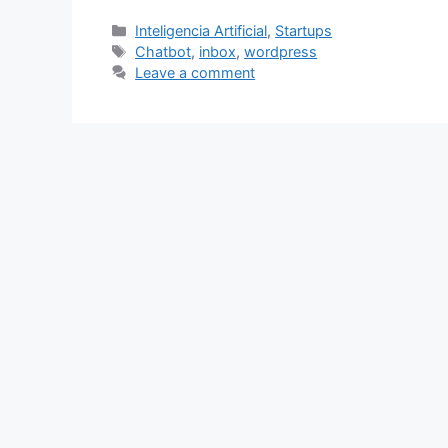
Categories
Inteligencia Artificial
,
Startups
Tags
Chatbot
,
inbox
,
wordpress
Leave a comment