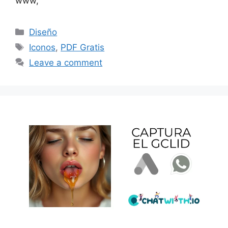
www,
Categories
Diseño
Tags
Iconos
,
PDF Gratis
Leave a comment