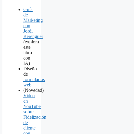
Guía
de
Marketing
con
Jordi
Berenguer
(explora
este
libro
con
IA)
Diseño
de
formularios
web
(Novedad)
Video
en
YouTube
sobre
Fidelización
de
cliente
con