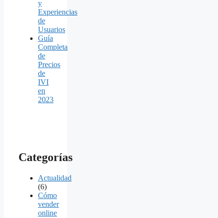
y
Experiencias
de
Usuarios
Guía
Completa
de
Precios
de
IVI
en
2023
Categorías
Actualidad
(6)
Cómo
vender
online