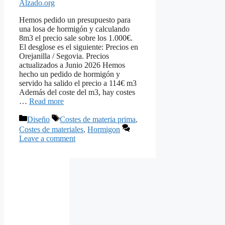
Alzado.org
Hemos pedido un presupuesto para
una losa de hormigón y calculando
8m3 el precio sale sobre los 1.000€.
El desglose es el siguiente: Precios en
Orejanilla / Segovia. Precios
actualizados a Junio 2026 Hemos
hecho un pedido de hormigón y
servido ha salido el precio a 114€ m3
Además del coste del m3, hay costes
…
Read more
Categories
Tags
Diseño
Costes de materia prima
,
Costes de materiales
,
Hormigon
Leave a comment