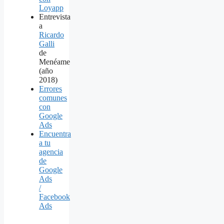
Loyapp
Entrevista
a
Ricardo
Galli
de
Menéame
(año
2018)
Errores
comunes
con
Google
Ads
Encuentra
a tu
agencia
de
Google
Ads
/
Facebook
Ads