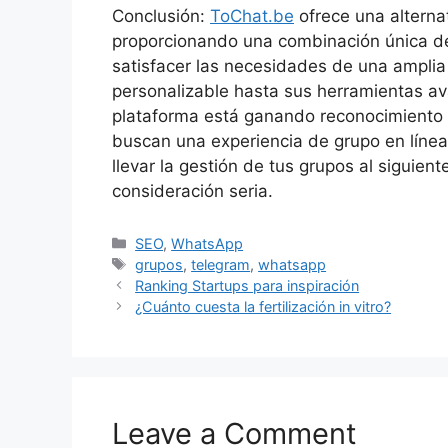
Conclusión:
ToChat.be
ofrece una alterna
proporcionando una combinación única de
satisfacer las necesidades de una amplia 
personalizable hasta sus herramientas av
plataforma está ganando reconocimiento 
buscan una experiencia de grupo en línea
llevar la gestión de tus grupos al siguie
consideración seria.
Categories
SEO
,
WhatsApp
Tags
grupos
,
telegram
,
whatsapp
Ranking Startups para inspiración
¿Cuánto cuesta la fertilización in vitro?
Leave a Comment