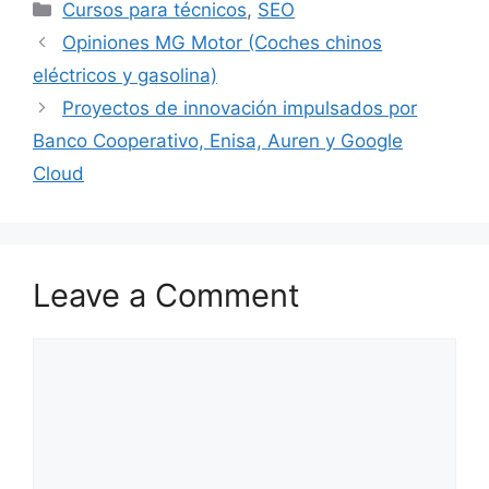
Categories
Cursos para técnicos
,
SEO
Opiniones MG Motor (Coches chinos
eléctricos y gasolina)
Proyectos de innovación impulsados por
Banco Cooperativo, Enisa, Auren y Google
Cloud
Leave a Comment
Comment