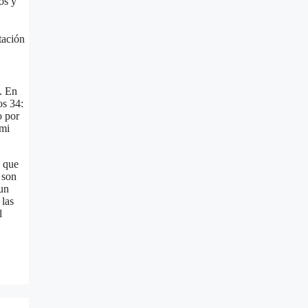
os y
tación
. En
os 34:
o por
 mi
s que
 son
un
 las
l