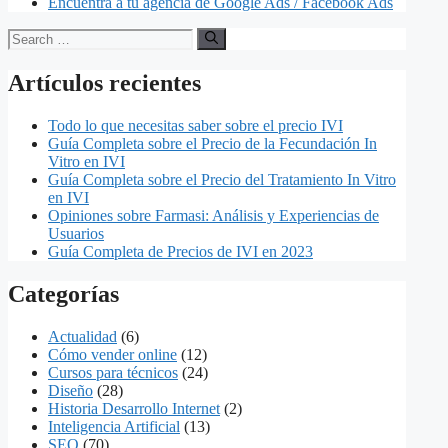
Encuentra a tu agencia de Google Ads / Facebook Ads
Search
for:
Artículos recientes
Todo lo que necesitas saber sobre el precio IVI
Guía Completa sobre el Precio de la Fecundación In
Vitro en IVI
Guía Completa sobre el Precio del Tratamiento In Vitro
en IVI
Opiniones sobre Farmasi: Análisis y Experiencias de
Usuarios
Guía Completa de Precios de IVI en 2023
Categorías
Actualidad
(6)
Cómo vender online
(12)
Cursos para técnicos
(24)
Diseño
(28)
Historia Desarrollo Internet
(2)
Inteligencia Artificial
(13)
SEO
(70)