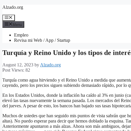
Skip
Alzado.org
to
content
Menu
Menu
Empleo
Revisa mi Web / App / Startup
Turquía y Reino Unido y los tipos de interé
August 12, 2023
by
Alzado.org
Post Views:
82
Turquía como agua hirviendo y el Reino Unido a medida que aumenta 
cayendo, pero los precios siguen subiendo demasiado rápido, por lo 
En los Estados Unidos, donde la inflación ha caído al 3% en junio (c
elevó las tasas nuevamente la semana pasada. Los mercados del Reino
del jueves. A pesar de esto, los bancos han bajado sus tasas hipotec
Muchos de ustedes que han seguido mis puntos de vista sabrán que he 
altas). No puedo esperar para decir que hemos doblado la esquina. T
Anteriormente apuntaron a más alzas. Ahora son más ambiguos, dejand