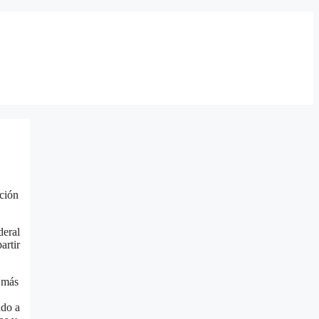
ción
deral
artir
s más
ndo a