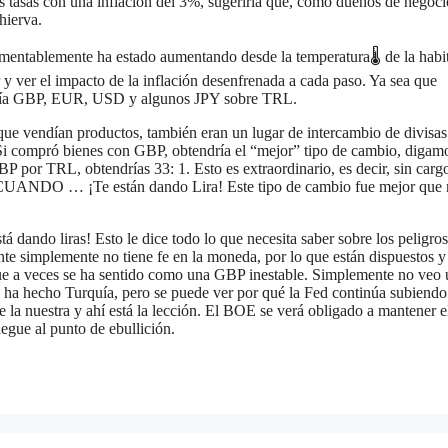
s tasas con una inflación del 3%, sugeriría que, como dueños de negoci
hierva.
amentablemente ha estado aumentando desde la temperatura🌡️ de la habi
 y ver el impacto de la inflación desenfrenada a cada paso. Ya sea que
maría GBP, EUR, USD y algunos JPY sobre TRL.
 que vendían productos, también eran un lugar de intercambio de divisas
Si compró bienes con GBP, obtendría el “mejor” tipo de cambio, digam
P por TRL, obtendrías 33: 1. Esto es extraordinario, es decir, sin carg
 CUANDO … ¡Te están dando Lira! Este tipo de cambio fue mejor que
stá dando liras! Esto le dice todo lo que necesita saber sobre los peligro
ente simplemente no tiene fe en la moneda, por lo que están dispuestos y
que a veces se ha sentido como una GBP inestable. Simplemente no veo 
ha hecho Turquía, pero se puede ver por qué la Fed continúa subiendo
 la nuestra y ahí está la lección. El BOE se verá obligado a mantener e
legue al punto de ebullición.