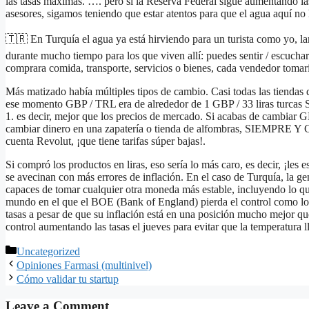
las tasas máximas. …. pero si la Reserva Federal sigue aumentando la
asesores, sigamos teniendo que estar atentos para que el agua aquí no 
🇹🇷 En Turquía el agua ya está hirviendo para un turista como yo, l
durante mucho tiempo para los que viven allí: puedes sentir / escuchar
comprara comida, transporte, servicios o bienes, cada vendedor to
Más matizado había múltiples tipos de cambio. Casi todas las tiendas
ese momento GBP / TRL era de alrededor de 1 GBP / 33 liras turcas 
1. es decir, mejor que los precios de mercado. Si acabas de cambiar GB
cambiar dinero en una zapatería o tienda de alfombras, SIEMPRE Y
cuenta Revolut, ¡que tiene tarifas súper bajas!.
Si compró los productos en liras, eso sería lo más caro, es decir, ¡les e
se avecinan con más errores de inflación. En el caso de Turquía, la g
capaces de tomar cualquier otra moneda más estable, incluyendo lo 
mundo en el que el BOE (Bank of England) pierda el control como lo 
tasas a pesar de que su inflación está en una posición mucho mejor que
control aumentando las tasas el jueves para evitar que la temperatura l
Categories
Uncategorized
Opiniones Farmasi (multinivel)
Cómo validar tu startup
Leave a Comment