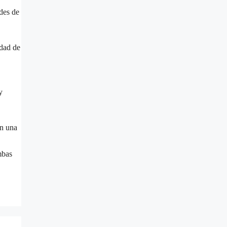
ades de
idad de
y
on una
mbas