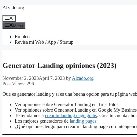
Skip
Alzado.org
to
content
Menu
Menu
Empleo
Revisa mi Web / App / Startup
Generator Landing opiniones (2023)
November 2, 2023
April 7, 2023
by
Alzado.org
Post Views:
296
Que es generator landing y si es una buena opción para tu página web
Ver opiniones sobre Generator Landing en Trust Pilot
Ver opiniones sobre Generator Landing en Google My Busines
Te ayudamos a
crear tu landing page gratis
. Crea tu cuenta ahor
Los mejores generadores de
landing pages
.
¿Qué opciones tengo para crear mi landing page con Inteligencia