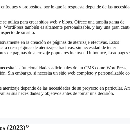
s enfoques y propósitos, por lo que la respuesta depende de las necesid
e utiliza para crear sitios web y blogs. Ofrece una amplia gama de
je. WordPress también es altamente personalizable, y hay una gran cant
aspecto de su sitio.
usivamente en la creación de páginas de aterrizaje efectivas. Estos
ra crear páginas de aterrizaje atractivas, sin necesidad de tener
res de páginas de aterrizaje populares incluyen Unbounce, Leadpages 
 no necesita las funcionalidades adicionales de un CMS como WordPress,
ión. Sin embargo, si necesita un sitio web completo y personalizable c
 aterrizaje depende de las necesidades de su proyecto en particular. A
valuar sus necesidades y objetivos antes de tomar una decisión.
es (2023)”