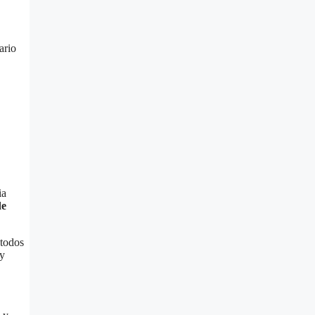
ario
ia
de
 todos
 y