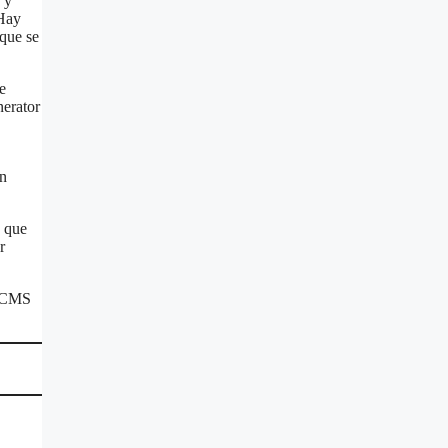
 y
 Hay
 que se
e
nerator
on
á que
r
s CMS