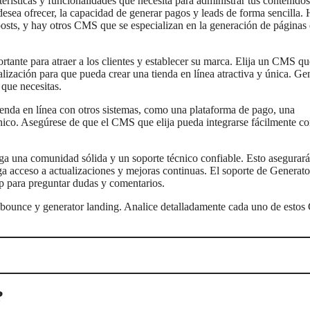
terísticas y funcionalidades que necesita para administrar tus contenidos
sea ofrecer, la capacidad de generar pagos y leads de forma sencilla.
 posts, y hay otros CMS que se especializan en la generación de páginas
ortante para atraer a los clientes y establecer su marca. Elija un CMS qu
lización para que pueda crear una tienda en línea atractiva y única. Ge
que necesitas.
 tienda en línea con otros sistemas, como una plataforma de pago, una
nico. Asegúrese de que el CMS que elija pueda integrarse fácilmente c
ga una comunidad sólida y un soporte técnico confiable. Esto asegurar
a acceso a actualizaciones y mejoras continuas. El soporte de Generato
p para preguntar dudas y comentarios.
nbounce y generator landing. Analice detalladamente cada uno de esto
?