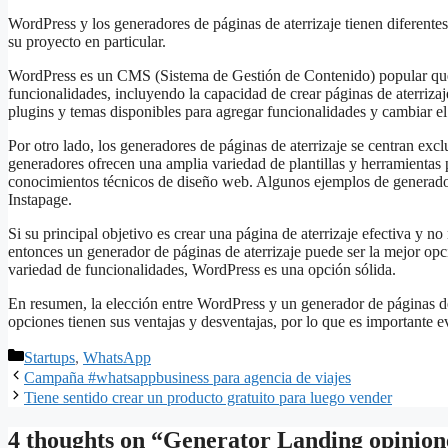
WordPress y los generadores de páginas de aterrizaje tienen diferente
su proyecto en particular.
WordPress es un CMS (Sistema de Gestión de Contenido) popular que s
funcionalidades, incluyendo la capacidad de crear páginas de aterriza
plugins y temas disponibles para agregar funcionalidades y cambiar el 
Por otro lado, los generadores de páginas de aterrizaje se centran excl
generadores ofrecen una amplia variedad de plantillas y herramientas pa
conocimientos técnicos de diseño web. Algunos ejemplos de generado
Instapage.
Si su principal objetivo es crear una página de aterrizaje efectiva y
entonces un generador de páginas de aterrizaje puede ser la mejor opc
variedad de funcionalidades, WordPress es una opción sólida.
En resumen, la elección entre WordPress y un generador de páginas de
opciones tienen sus ventajas y desventajas, por lo que es importante e
Categories
Startups
,
WhatsApp
Campaña #whatsappbusiness para agencia de viajes
Tiene sentido crear un producto gratuito para luego vender
4 thoughts on “Generator Landing opinion