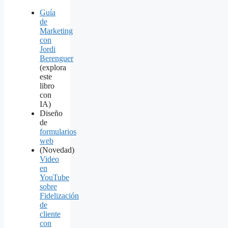
Guía
de
Marketing
con
Jordi
Berenguer
(explora
este
libro
con
IA)
Diseño
de
formularios
web
(Novedad)
Video
en
YouTube
sobre
Fidelización
de
cliente
con