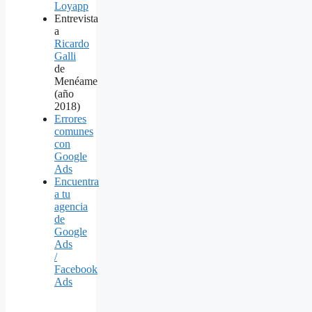
Loyapp
Entrevista
a
Ricardo
Galli
de
Menéame
(año
2018)
Errores
comunes
con
Google
Ads
Encuentra
a tu
agencia
de
Google
Ads
/
Facebook
Ads