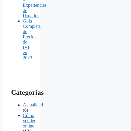
Experiencias
de
Usuarios
Guía
Completa
de
Precios
de
IVI
en
2023
Categorías
Actualidad
(6)
Cómo
vender
online