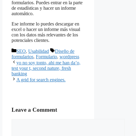
formularios. Puedes entrar en la parte
de estadísticas y hacer un informe
automático.
Ese informe lo puedes descargar en
excel o hacer un informe más visual
con los datos más relevantes de los
potenciales clientes.
Categories
Tags
SEO
,
Usabilidad
Diseño de
formularios
,
Formulario
,
wordpress
yo no soy tonto, ahi me han da’o,
test your t, second nature, fresh
banking
A grid for search engines.
Leave a Comment
Comment