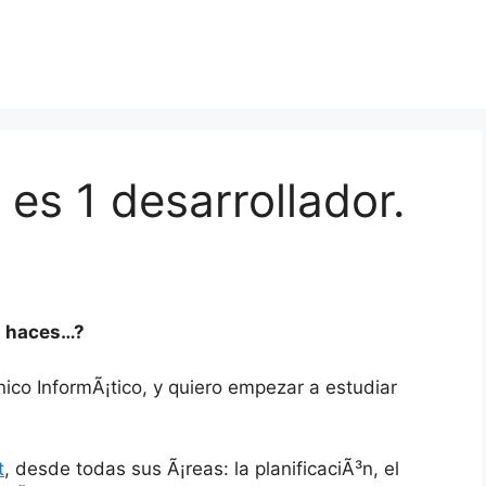
es 1 desarrollador.
© haces…?
co InformÃ¡tico, y quiero empezar a estudiar
t
, desde todas sus Ã¡reas: la planificaciÃ³n, el