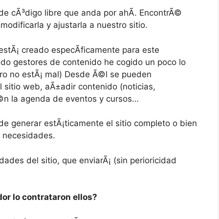
de cÃ³digo libre que anda por ahÃ­. EncontrÃ©
odificarla y ajustarla a nuestro sitio.
 estÃ¡ creado especÃ­ficamente para este
do gestores de contenido he cogido un poco lo
ro no estÃ¡ mal) Desde Ã©l se pueden
l sitio web, aÃ±adir contenido (noticias,
©n la agenda de eventos y cursos…
 generar estÃ¡ticamente el sitio completo o bien
s necesidades.
dades del sitio, que enviarÃ¡ (sin perioricidad
or lo contrataron ellos?