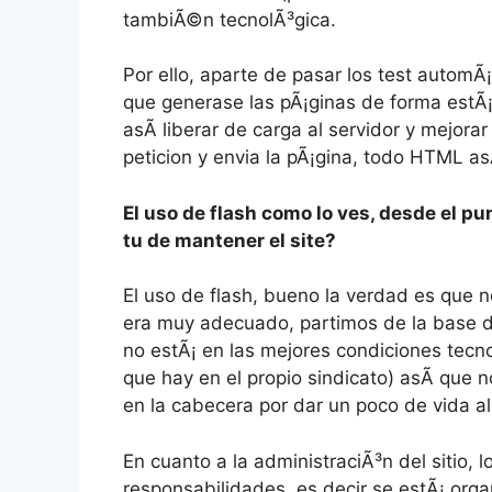
tambiÃ©n tecnolÃ³gica.
Por ello, aparte de pasar los test automÃ
que generase las pÃ¡ginas de forma estÃ¡
asÃ­ liberar de carga al servidor y mejora
peticion y envia la pÃ¡gina, todo HTML as
El uso de flash como lo ves, desde el pu
tu de mantener el site?
El uso de flash, bueno la verdad es que 
era muy adecuado, partimos de la base de
no estÃ¡ en las mejores condiciones tecno
que hay en el propio sindicato) asÃ­ que
en la cabecera por dar un poco de vida al 
En cuanto a la administraciÃ³n del sitio, 
responsabilidades, es decir se estÃ¡ org