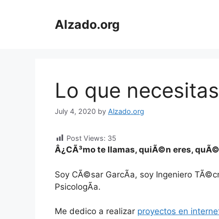
Skip
to
Alzado.org
content
Lo que necesitas 
July 4, 2020
by
Alzado.org
Post Views:
35
Â¿CÃ³mo te llamas, quiÃ©n eres, quÃ
Soy CÃ©sar GarcÃ­a, soy Ingeniero TÃ©cni
PsicologÃ­a.
Me dedico a realizar
proyectos en interne