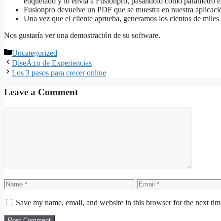
etiquetado y lo envía a Fusionpro, pasándolo como parámetro el
Fusionpro devuelve un PDF que se muestra en nuestra aplicac
Una vez que el cliente aprueba, generamos los cientos de miles 
Nos gustaría ver una demostración de su software.
Categories
Uncategorized
DiseÃ±o de Experiencias
Los 3 pasos para crecer online
Leave a Comment
Comment
Name
Email
Save my name, email, and website in this browser for the next ti