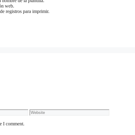
 nombre de la plantilla.
ión web.
de registros para imprimir.
Website
me I comment.