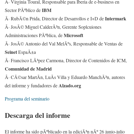
Â· Virginia Toural, Responsable para Iberia de e-business en
IBM
Sector PÃºblico de
Intermark
Â· RubÃ©n Prida, Director de Desarrollos e I+D de
Â· JosÃ© Miguel CalderÃ³n, Gerente Soplcuiones
Microsoft
Administraciones PÃºblica, de
Â· JosÃ© Antonio del Val MelÃºs, Responsable de Ventas de
Seinet
EspaÃ±a
Â· Francisco LÃ³pez Carmona, Director de Contenidos de ICM,
Comunidad de Madrid
Â· CÃ©sar MartÃ­n, LuÃ­s Villa y Eduardo ManchÃ³n, autores
Alzado.org
del informe y fundadores de
Programa del seminario
Descarga del informe
El informe ha sido pÃºblicado en la ediciÃ³n nÂº 26 junio-julio