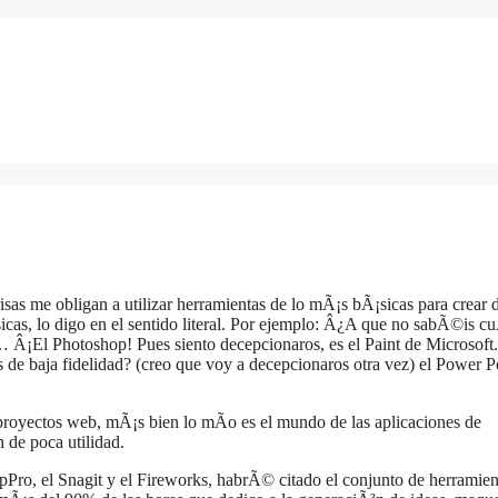
as me obligan a utilizar herramientas de lo mÃ¡s bÃ¡sicas para crear 
as, lo digo en el sentido literal. Por ejemplo: Â¿A que no sabÃ©is cu
Â¡El Photoshop! Pues siento decepcionaros, es el Paint de Microsoft.
 de baja fidelidad? (creo que voy a decepcionaros otra vez) el Power P
 proyectos web, mÃ¡s bien lo mÃ­o es el mundo de las aplicaciones de
 de poca utilidad.
opPro, el Snagit y el Fireworks, habrÃ© citado el conjunto de herramien