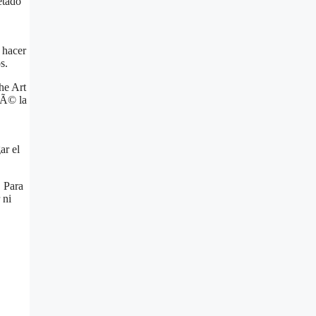
etado
 hacer
s.
The Art
pÃ© la
ar el
. Para
 ni