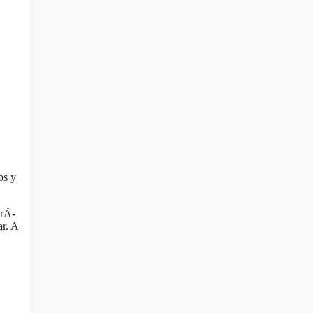
os y
drÃ­
ar. A