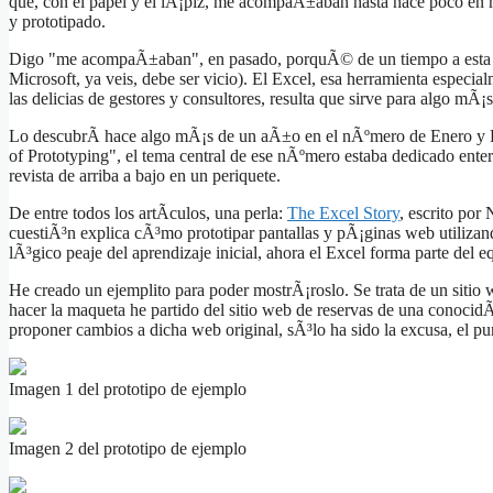
que, con el papel y el lÃ¡piz, me acompaÃ±aban hasta hace poco en 
y prototipado.
Digo "me acompaÃ±aban", en pasado, porquÃ© de un tiempo a esta par
Microsoft, ya veis, debe ser vicio). El Excel, esa herramienta especia
las delicias de gestores y consultores, resulta que sirve para algo m
Lo descubrÃ­ hace algo mÃ¡s de un aÃ±o en el nÃºmero de Enero y Feb
of Prototyping", el tema central de ese nÃºmero estaba dedicado ente
revista de arriba a bajo en un periquete.
De entre todos los artÃ­culos, una perla:
The Excel Story
, escrito por
cuestiÃ³n explica cÃ³mo prototipar pantallas y pÃ¡ginas web utilizan
lÃ³gico peaje del aprendizaje inicial, ahora el Excel forma parte del e
He creado un ejemplito para poder mostrÃ¡roslo. Se trata de un sitio
hacer la maqueta he partido del sitio web de reservas de una conoc
proponer cambios a dicha web original, sÃ³lo ha sido la excusa, el pun
Imagen 1 del prototipo de ejemplo
Imagen 2 del prototipo de ejemplo