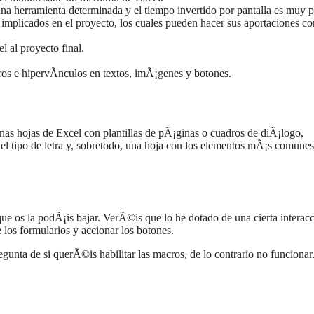
una herramienta determinada y el tiempo invertido por pantalla es muy 
s implicados en el proyecto, los cuales pueden hacer sus aportaciones co
l al proyecto final.
os e hipervÃ­nculos en textos, imÃ¡genes y botones.
 unas hojas de Excel con plantillas de pÃ¡ginas o cuadros de diÃ¡logo,
el tipo de letra y, sobretodo, una hoja con los elementos mÃ¡s comunes
que os la podÃ¡is bajar. VerÃ©is que lo he dotado de una cierta interac
os formularios y accionar los botones.
egunta de si querÃ©is habilitar las macros, de lo contrario no funcionar