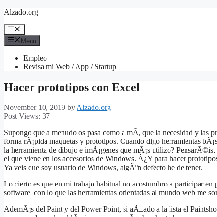
Skip
Alzado.org
to
content
Menu
Menu
Empleo
Revisa mi Web / App / Startup
Hacer prototipos con Excel
November 10, 2019
by
Alzado.org
Post Views:
37
Supongo que a menudo os pasa como a mÃ­, que la necesidad y las pris
forma rÃ¡pida maquetas y prototipos. Cuando digo herramientas bÃ¡sic
la herramienta de dibujo e imÃ¡genes que mÃ¡s utilizo? PensarÃ©is… 
el que viene en los accesorios de Windows. Â¿Y para hacer prototipos
Ya veis que soy usuario de Windows, algÃºn defecto he de tener.
Lo cierto es que en mi trabajo habitual no acostumbro a participar en
software, con lo que las herramientas orientadas al mundo web me son
AdemÃ¡s del Paint y del Power Point, si aÃ±ado a la lista el Paintsh