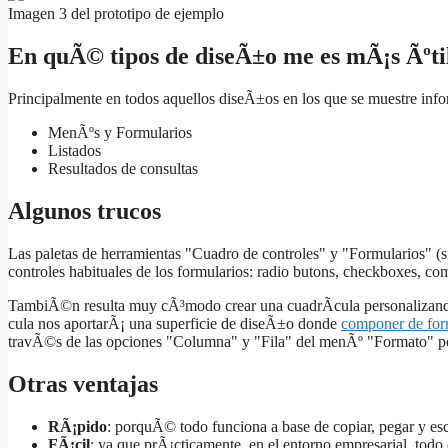
Imagen 3 del prototipo de ejemplo
En quÃ© tipos de diseÃ±o me es mÃ¡s Ãºti
Principalmente en todos aquellos diseÃ±os en los que se muestre inf
MenÃºs y Formularios
Listados
Resultados de consultas
Algunos trucos
Las paletas de herramientas "Cuadro de controles" y "Formularios" (s
controles habituales de los formularios: radio butons, checkboxes, c
TambiÃ©n resulta muy cÃ³modo crear una cuadrÃ­cula personalizando
cula nos aportarÃ¡ una superficie de diseÃ±o donde
componer de fo
travÃ©s de las opciones "Columna" y "Fila" del menÃº "Formato" po
Otras ventajas
RÃ¡pido
: porquÃ© todo funciona a base de copiar, pegar y escr
FÃ¡cil
: ya que prÃ¡cticamente, en el entorno empresarial, tod