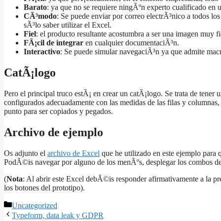
Barato
: ya que no se requiere ningÃºn experto cualificado en 
CÃ³modo
: Se puede enviar por correo electrÃ³nico a todos lo
sÃ³lo saber utilizar el Excel.
Fiel
: el producto resultante acostumbra a ser una imagen muy fie
FÃ¡cil de integrar
en cualquier documentaciÃ³n.
Interactivo
: Se puede simular navegaciÃ³n ya que admite macr
CatÃ¡logo
Pero el principal truco estÃ¡ en crear un catÃ¡logo. Se trata de tener
configurados adecuadamente con las medidas de las filas y columnas, 
punto para ser copiados y pegados.
Archivo de ejemplo
Os adjunto el
archivo de Excel
que he utilizado en este ejemplo para 
PodÃ©is navegar por alguno de los menÃºs, desplegar los combos de l
(
Nota
: Al abrir este Excel debÃ©is responder afirmativamente a la pr
los botones del prototipo).
Categories
Uncategorized
Typeform, data leak y GDPR