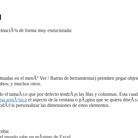
l
ormaciÃ³n de forma muy estructurada:
ituadas en el menÃº Ver / Barras de herramientas) permiten pegar objet
ombos, y muchos otros.
 el tamaÃ±o que por defecto tendrÃ¡n las filas y columnas. Esta cua
rma armÃ³nica
el aspecto de la ventana o pÃ¡gina que se quiera diseÃ±
dÃ©is personalizar las dimensiones de estos elementos.
ibir.
o el mundo sabe un mÃ­nimo de Excel.