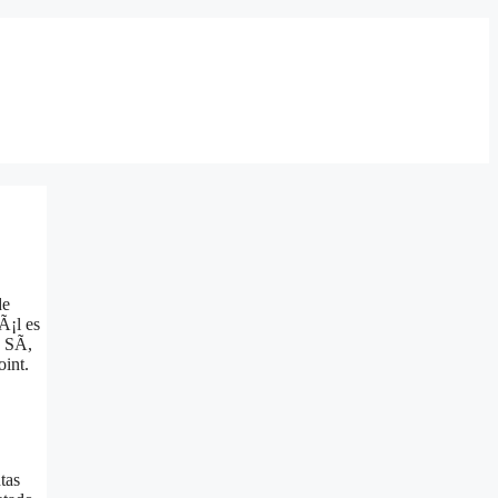
de
Ã¡l es
 SÃ­,
oint.
tas