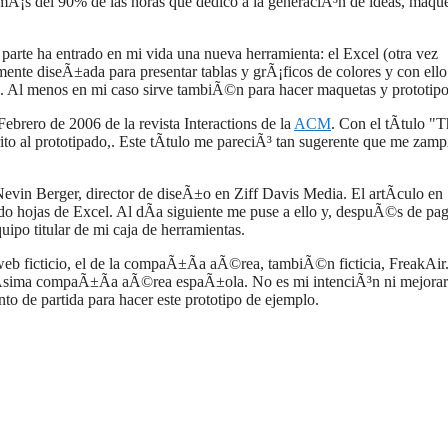
mÃ¡s del 90% de las horas que dedico a la generaciÃ³n de ideas, maqu
te ha entrado en mi vida una nueva herramienta: el Excel (otra vez
lmente diseÃ±ada para presentar tablas y grÃ¡ficos de colores y con ello
Ã¡s. Al menos en mi caso sirve tambiÃ©n para hacer maquetas y prototipo
rero de 2006 de la revista Interactions de la
ACM
. Con el tÃ­tulo "
rito al prototipado,. Este tÃ­tulo me pareciÃ³ tan sugerente que me zam
 Nevin Berger, director de diseÃ±o en Ziff Davis Media. El artÃ­culo en
do hojas de Excel. Al dÃ­a siguiente me puse a ello y, despuÃ©s de pag
quipo titular de mi caja de herramientas.
 web ficticio, el de la compaÃ±Ã­a aÃ©rea, tambiÃ©n ficticia, FreakAir
idÃ­sima compaÃ±Ã­a aÃ©rea espaÃ±ola. No es mi intenciÃ³n ni mejorar
to de partida para hacer este prototipo de ejemplo.