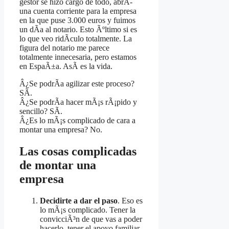
gestor se hizo cargo de todo, abrÃ­
una cuenta corriente para la empresa
en la que puse 3.000 euros y fuimos
un dÃ­a al notario. Esto Ãºltimo si es
lo que veo ridÃ­culo totalmente. La
figura del notario me parece
totalmente innecesaria, pero estamos
en EspaÃ±a. AsÃ­ es la vida.
Â¿Se podrÃ­a agilizar este proceso?
SÃ­.
Â¿Se podrÃ­a hacer mÃ¡s rÃ¡pido y
sencillo? SÃ­.
Â¿Es lo mÃ¡s complicado de cara a
montar una empresa? No.
Las cosas complicadas
de montar una
empresa
Decidirte a dar el paso
. Eso es
lo mÃ¡s complicado. Tener la
convicciÃ³n de que vas a poder
hacerlo, tener el apoyo familiar,