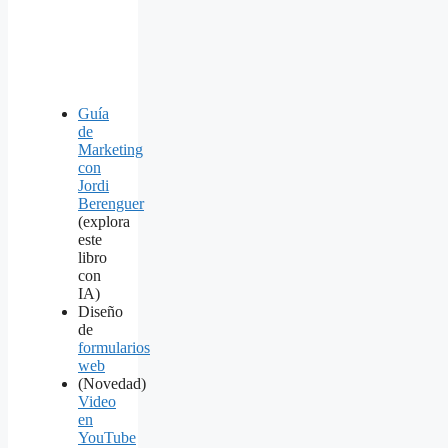
Guía
de
Marketing
con
Jordi
Berenguer
(explora
este
libro
con
IA)
Diseño
de
formularios
web
(Novedad)
Video
en
YouTube