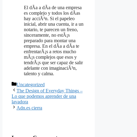
El dÃ­a a dÃ­a de una empresa
es complejo y todos los dÃ­as
hay acciÃ³n. Si el papeleo
inicial, abrir una cuenta, ir a un
notario, te parecen un freno,
sinceramente, no estÃ¡s
preparado para montar una
empresa. En el dÃ­a a dÃ­a te
enfrentarÃ¡s a retos mucho
mÃ¡s complejos que esos y
tendrÃ¡s que ser capaz de salir
adelante con imaginaciÃ³n,
talento y calma.
Categories
Uncategorized
The Design of Everyday Things –
Lo que podemos aprender de una
lavadora
Adn.es cierra