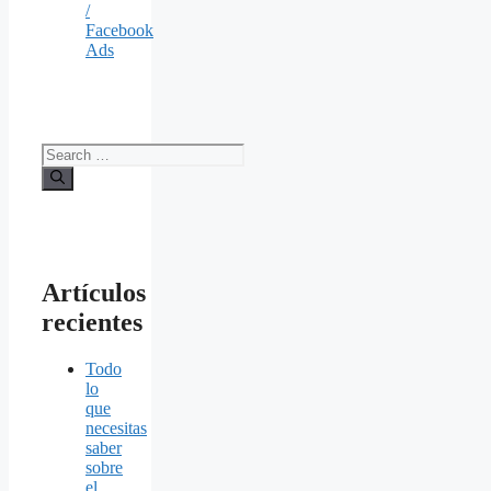
/
Facebook
Ads
Search
for:
Artículos
recientes
Todo
lo
que
necesitas
saber
sobre
el