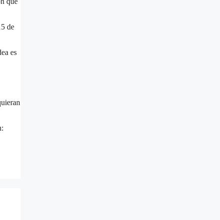
on que
15 de
dea es
quieran
n: