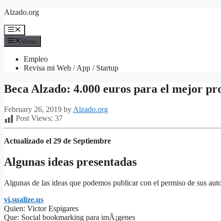
Skip
Alzado.org
to
content
Menu
Menu
Empleo
Revisa mi Web / App / Startup
Beca Alzado: 4.000 euros para el mejor pr
February 26, 2019
by
Alzado.org
Post Views:
37
Actualizado el 29 de Septiembre
Algunas ideas presentadas
Algunas de las ideas que podemos publicar con el permiso de sus autor
vi.sualize.us
Quien: Victor Espigares
Que: Social bookmarking para imÃ¡genes