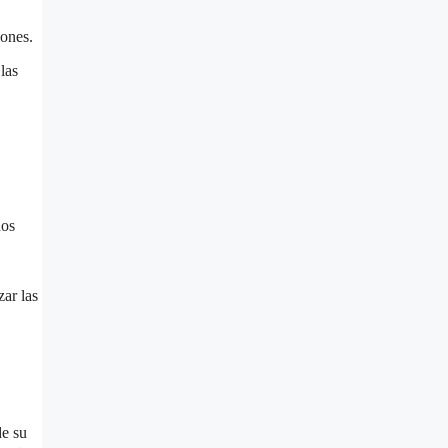
iones.
las
nos
ar las
de su