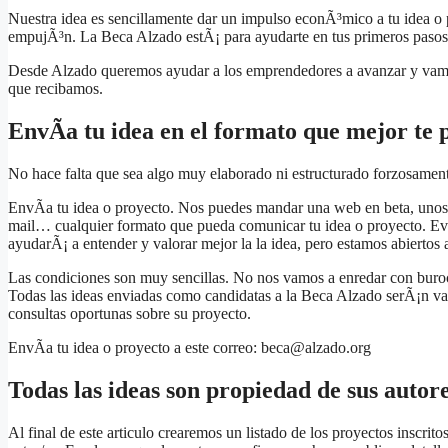
Nuestra idea es sencillamente dar un impulso econÃ³mico a tu idea o
empujÃ³n. La Beca Alzado estÃ¡ para ayudarte en tus primeros pasos. S
Desde Alzado queremos ayudar a los emprendedores a avanzar y vamos 
que recibamos.
EnvÃ­a tu idea en el formato que mejor te 
No hace falta que sea algo muy elaborado ni estructurado forzosamen
EnvÃ­a tu idea o proyecto. Nos puedes mandar una web en beta, unos 
mail… cualquier formato que pueda comunicar tu idea o proyecto. E
ayudarÃ¡ a entender y valorar mejor la la idea, pero estamos abiertos 
Las condiciones son muy sencillas. No nos vamos a enredar con burocr
Todas las ideas enviadas como candidatas a la Beca Alzado serÃ¡n val
consultas oportunas sobre su proyecto.
EnvÃ­a tu idea o proyecto a este correo: beca@alzado.org
Todas las ideas son propiedad de sus autor
Al final de este articulo crearemos un listado de los proyectos inscrit