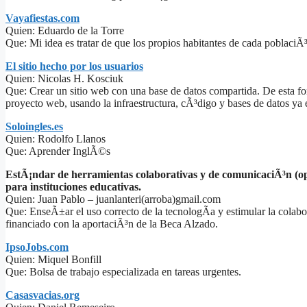
Vayafiestas.com
Quien: Eduardo de la Torre
Que: Mi idea es tratar de que los propios habitantes de cada poblaciÃ
El sitio hecho por los usuarios
Quien: Nicolas H. Kosciuk
Que: Crear un sitio web con una base de datos compartida. De esta fo
proyecto web, usando la infraestructura, cÃ³digo y bases de datos ya e
Soloingles.es
Quien: Rodolfo Llanos
Que: Aprender InglÃ©s
EstÃ¡ndar de herramientas colaborativas y de comunicaciÃ³n (o
para instituciones educativas.
Quien: Juan Pablo – juanlanteri(arroba)gmail.com
Que: EnseÃ±ar el uso correcto de la tecnologÃ­a y estimular la colab
financiado con la aportaciÃ³n de la Beca Alzado.
IpsoJobs.com
Quien: Miquel Bonfill
Que: Bolsa de trabajo especializada en tareas urgentes.
Casasvacias.org