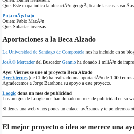
Quien: Daniel Remeseiro
Que: Este mapa indica la ubicaciÃ³n geogrÃ¡fica de las casas vacÃ­as
Puja mÃ¡s bajo
Quien: Pablo MazÃ³n
Que: Subastas inversas
Aportaciones a la Beca Alzado
La Universidad de Santiago de Compostela
nos ha incluido en su blog
JosÃ© Mercader
del Buscador
Gennio
ha donado 1 millÃ³n de impres
Ayer Viernes se une al proyecto Beca Alzado
AyerViernes
(de Chile) ha realizado una aportaciÃ³n de 1.000 euros
Agradecemos a Jorge Barahona su apoyo a este proyecto.
Loogic
dona un mes de publicidad
Los amigos de Loogic nos han donado un mes de publicidad en su web
Si tienes una web y nos pones un enlace, avÃ­sanos y te pondremos ot
El mejor proyecto o idea se merece una a