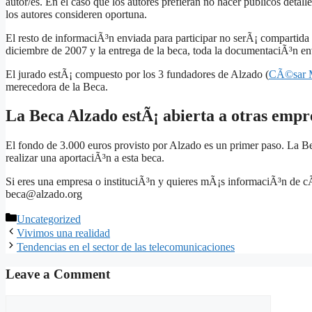
autor/es. En el caso que los autores prefieran no hacer publicos detal
los autores consideren oportuna.
El resto de informaciÃ³n enviada para participar no serÃ¡ compartida 
diciembre de 2007 y la entrega de la beca, toda la documentaciÃ³n en
El jurado estÃ¡ compuesto por los 3 fundadores de Alzado (
CÃ©sar M
merecedora de la Beca.
La Beca Alzado estÃ¡ abierta a otras empre
El fondo de 3.000 euros provisto por Alzado es un primer paso. La Be
realizar una aportaciÃ³n a esta beca.
Si eres una empresa o instituciÃ³n y quieres mÃ¡s informaciÃ³n de cÃ
beca@alzado.org
Categories
Uncategorized
Vivimos una realidad
Tendencias en el sector de las telecomunicaciones
Leave a Comment
Comment