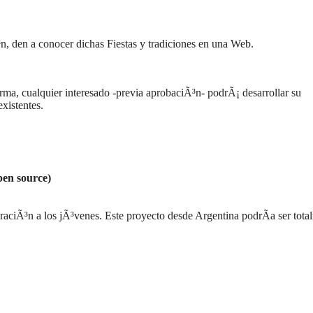
³n, den a conocer dichas Fiestas y tradiciones en una Web.
rma, cualquier interesado -previa aprobaciÃ³n- podrÃ¡ desarrollar su
xistentes.
pen source)
oraciÃ³n a los jÃ³venes. Este proyecto desde Argentina podrÃ­a ser tota