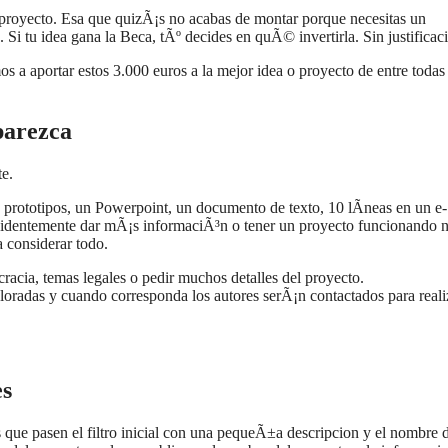
 proyecto. Esa que quizÃ¡s no acabas de montar porque necesitas un
i tu idea gana la Beca, tÃº decides en quÃ© invertirla. Sin justificac
a aportar estos 3.000 euros a la mejor idea o proyecto de entre todas 
parezca
te.
prototipos, un Powerpoint, un documento de texto, 10 lÃ­neas en un e-
videntemente dar mÃ¡s informaciÃ³n o tener un proyecto funcionando 
a considerar todo.
acia, temas legales o pedir muchos detalles del proyecto.
oradas y cuando corresponda los autores serÃ¡n contactados para realiz
es
os que pasen el filtro inicial con una pequeÃ±a descripcion y el nombre 