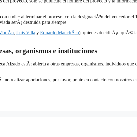
les del proyecto, solo se publicara el nombre del proyecto y la informaci
con nadie: al terminar el proceso, con la designaciÃ³n del vencedor el 
viada serÃ¡ destruida para siempre
artÃ­n
,
Luis Villa
y
Eduardo ManchÃ³n
), quienes decidirÃ¡n quÃ© i
sas, organismos e instituciones
ca Alzado estÃ¡ abierta a otras empresas, organismos, individuos que 
³mo realizar aportaciones, por favor, ponte en contacto con nosotros e