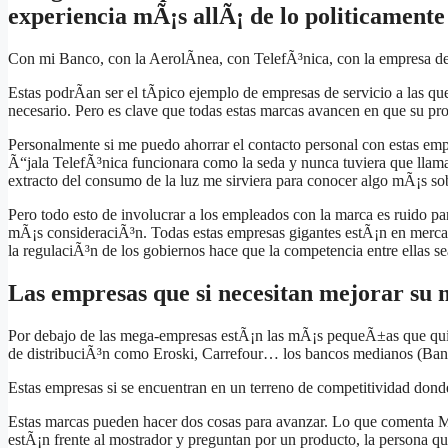
experiencia mÃ¡s allÃ¡ de lo politicamente
Con mi Banco, con la AerolÃ­nea, con TelefÃ³nica, con la empresa de
Estas podrÃ­an ser el tÃ­pico ejemplo de empresas de servicio a las que
necesario. Pero es clave que todas estas marcas avancen en que su pr
Personalmente si me puedo ahorrar el contacto personal con estas empr
Ã“jala TelefÃ³nica funcionara como la seda y nunca tuviera que llama
extracto del consumo de la luz me sirviera para conocer algo mÃ¡s s
Pero todo esto de involucrar a los empleados con la marca es ruido p
mÃ¡s consideraciÃ³n. Todas estas empresas gigantes estÃ¡n en mercad
la regulaciÃ³n de los gobiernos hace que la competencia entre ellas se
Las empresas que si necesitan mejorar su
Por debajo de las mega-empresas estÃ¡n las mÃ¡s pequeÃ±as que quiz
de distribuciÃ³n como Eroski, Carrefour… los bancos medianos (Ba
Estas empresas si se encuentran en un terreno de competitividad donde
Estas marcas pueden hacer dos cosas para avanzar. Lo que comenta Mr
estÃ¡n frente al mostrador y preguntan por un producto, la persona qu