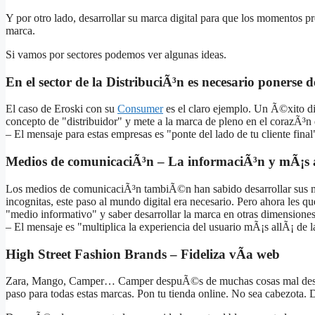
Y por otro lado, desarrollar su marca digital para que los momentos p
marca.
Si vamos por sectores podemos ver algunas ideas.
En el sector de la DistribuciÃ³n es necesario ponerse de
El caso de Eroski con su
Consumer
es el claro ejemplo. Un Ã©xito di
concepto de "distribuidor" y mete a la marca de pleno en el corazÃ³n
– El mensaje para estas empresas es "ponte del lado de tu cliente final
Medios de comunicaciÃ³n – La informaciÃ³n y mÃ¡s 
Los medios de comunicaciÃ³n tambiÃ©n han sabido desarrollar sus ma
incognitas, este paso al mundo digital era necesario. Pero ahora les q
"medio informativo" y saber desarrollar la marca en otras dimensiones
– El mensaje es "multiplica la experiencia del usuario mÃ¡s allÃ¡ de 
High Street Fashion Brands – Fideliza vÃ­a web
Zara, Mango, Camper… Camper despuÃ©s de muchas cosas mal desarr
paso para todas estas marcas. Pon tu tienda online. No sea cabezota. 