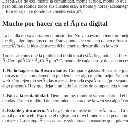
DespuÃ©s de eso, monta la comunidad, monta el blog, monta lo que sea
paso online (donde todos sus clientes estÃ¡n horas y horas) acabarÃ¡
– El mensaje "ve donde tus clientes estÃ¡n".
Mucho por hacer en el Ã¡rea digital
La batalla no va a estar en el mostrador. No va a estar en tener un mej
me diga algo ingenioso o no. Estos puntos de contacto deben reforzar
creaciÃ³n de la idea de marca debe tener su desarrollo en la web.
Todos sabemos que la publicidad tradicional estÃ¡ llegando a su fin 
Â¿Con quiÃ©n? Â¿CuÃ¡nto? Depende de cada caso y de cada necesi
1. No lo hagas solo. Busca aliados
. Comparte gastos. Busca sinergia
marcas que se complementen pueden hacer algo mucho mejor. Ya hablam
web. Otro ejemplo serÃ­a las marcas de moda espaÃ±olas (por separa
algo potente). Hay que dejar a un lado los celos de competencia y pone
2. Busca la rentabilidad
. Tienda online, monitorizar con claridad el 
tiendas. Exiten multitud de herramientas para que la web sea algo "con
3. Estable y duradero
. No hagas otro minisite de "envÃ­a tu…". Cr
anual para tu web. Haz que el registro en tu web merezca la pena con 
tu marca. Las campaÃ±as cansan y solo atraen a usuarios que quieren p