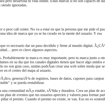
 pero desarrolla tu vida online. Estas marcas si no son capaces de dar
n siendo ignoradas.
or o peor call center. No va a estar en que la persona que me pide el pa
 una idea de marca que ya se ha creado en la mente del usuario. Y esa
y que es necesario dar un paso decidido y firme al mundo digital. Â¿C
dad… pero es clave algunos aspectos.
s. Probablemente tu marca es muy importante, pero tu marca junto a otr
os en su dia que los canales digitales tienen que hacer algo unidos e
do no son gran caso, unidas podrÃ­an crear una web sobre moda que se
r en el centro del mapa al usuario.
trÃ¡fico, generaciÃ³n de registros, bases de datos, cupones para canjear
table" y se pueda rentabilizar.
ea una comunidad mÃ¡s estable, sÃ³lida y duradera. Crea un plan de ac
un plan de eventos que tus usuarios aprecien y valoren para formar par
illar el premio. Cuando el premio no existe, se van. Eso no es sostenib