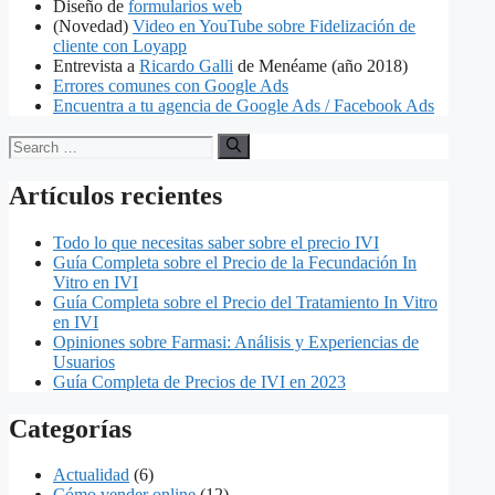
Diseño de
formularios web
(Novedad)
Video en YouTube sobre Fidelización de
cliente con Loyapp
Entrevista a
Ricardo Galli
de Menéame (año 2018)
Errores comunes con Google Ads
Encuentra a tu agencia de Google Ads / Facebook Ads
Search
for:
Artículos recientes
Todo lo que necesitas saber sobre el precio IVI
Guía Completa sobre el Precio de la Fecundación In
Vitro en IVI
Guía Completa sobre el Precio del Tratamiento In Vitro
en IVI
Opiniones sobre Farmasi: Análisis y Experiencias de
Usuarios
Guía Completa de Precios de IVI en 2023
Categorías
Actualidad
(6)
Cómo vender online
(12)