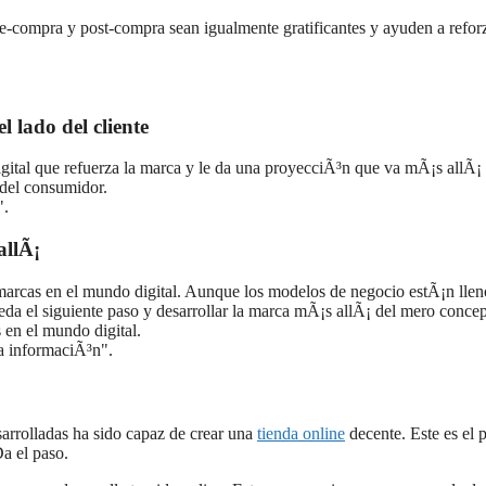
re-compra y post-compra sean igualmente gratificantes y ayuden a reforz
l lado del cliente
gital que refuerza la marca y le da una proyecciÃ³n que va mÃ¡s allÃ¡ 
 del consumidor.
".
allÃ¡
rcas en el mundo digital. Aunque los modelos de negocio estÃ¡n llen
ueda el siguiente paso y desarrollar la marca mÃ¡s allÃ¡ del mero conce
 en el mundo digital.
la informaciÃ³n".
olladas ha sido capaz de crear una
tienda online
decente. Este es el 
Da el paso.