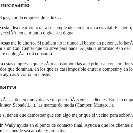
 necesario
l gas, con la empresa de la luz…
 esta idea de involucrar a sus empleados en la marca es vital. Es cierto,
oyecciÃ³n en el mundo digital sea digna.
esas me lo ahorro. Si pudiera no ir nunca al banco en persona, lo harÃ­
r a un Call Center que no sirve para nada. Ã“jala la informaciÃ³n del
obre ecologÃ­a o mi consumo.
ara estas empresas que estÃ¡n acostumbradas a exprimir al consumidor s
os que dominan, en los que es casi imposible entrar a competir y en lo
a algo asÃ­ como un chiste.
 marca
Ã¡s si tienen que volcarse un poco mÃ¡s en sus clientes. Existen emp
nkinter, Sabadell…), las marcas de moda (Camper, Mango…).
 si tienen que demostrar que son algo mejor que el vecino para sobreviv
. Wally ayuda en el punto de contacto final. Ayuda a que los clientes
e les atiende sea amable y proactiva.