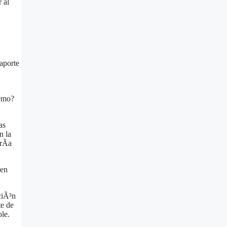
 al
saporte
Ã³mo?
as
n la
rÃ­a
 en
ciÃ³n
te de
le.