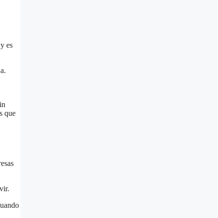
 y es
a.
in
s que
resas
ir.
 cuando