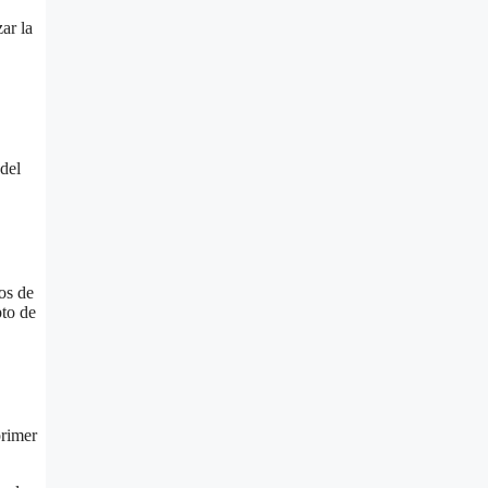
ar la
del
os de
pto de
primer