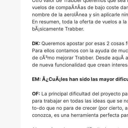
Otro valor de Trabber queremos que sea 
vuelos de compaÃ±Ã­as de bajo coste damos
nombre de la aerolÃ­nea y sin aplicarle 
En resumen, toda la oferta de vuelos a la
bÃ¡sicamente Trabber.
DK:
Queremos apostar por esas 2 cosas f
Para ellos contamos con la ayuda de mu
de cÃ³mo mejorar Trabber. Desde aquÃ­ a
de nueva funcionalidad que crean interes
EM: Â¿CuÃ¡les han sido las mayor dific
OF:
La principal dificultad del proyecto pa
para trabajar en todas las ideas que se 
to-do que no para de crecer (por cierto
conozca, es una herramienta perfecta par