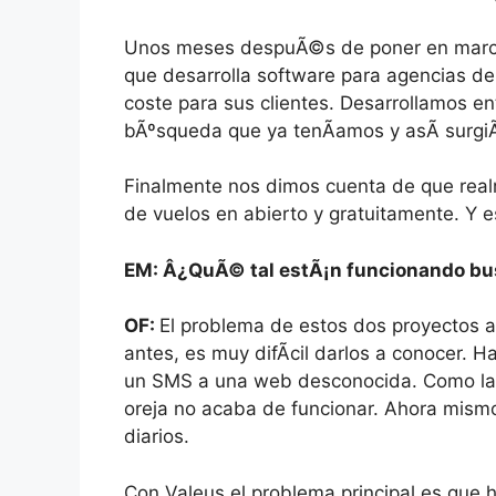
Unos meses despuÃ©s de poner en marc
que desarrolla software para agencias de
coste para sus clientes. Desarrollamos e
bÃºsqueda que ya tenÃ­amos y asÃ­ surgi
Finalmente nos dimos cuenta de que real
de vuelos en abierto y gratuitamente. Y e
EM: Â¿QuÃ© tal estÃ¡n funcionando bu
OF:
El problema de estos dos proyectos 
antes, es muy difÃ­cil darlos a conocer. 
un SMS a una web desconocida. Como la re
oreja no acaba de funcionar. Ahora mism
diarios.
Con Valeus el problema principal es que ha