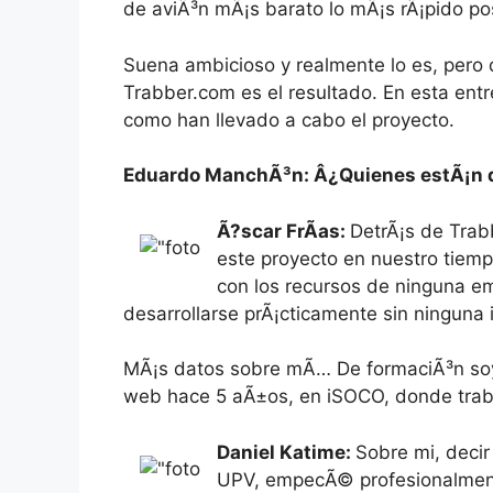
de aviÃ³n mÃ¡s barato lo mÃ¡s rÃ¡pido po
Suena ambicioso y realmente lo es, pero 
Trabber.com es el resultado. En esta entr
como han llevado a cabo el proyecto.
Eduardo ManchÃ³n: Â¿Quienes estÃ¡n 
Ã?scar FrÃ­as:
DetrÃ¡s de Trab
este proyecto en nuestro tiemp
con los recursos de ninguna e
desarrollarse prÃ¡cticamente sin ninguna 
MÃ¡s datos sobre mÃ­… De formaciÃ³n soy 
web hace 5 aÃ±os, en iSOCO, donde traba
Daniel Katime:
Sobre mi, decir
UPV, empecÃ© profesionalmente