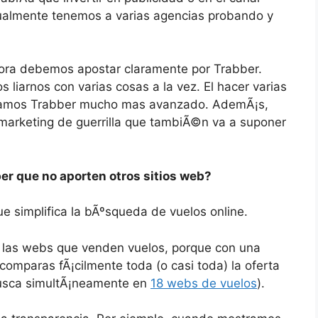
ctualmente tenemos a varias agencias probando y
hora debemos apostar claramente por Trabber.
liarnos con varias cosas a la vez. El hacer varias
ngamos Trabber mucho mas avanzado. AdemÃ¡s,
arketing de guerrilla que tambiÃ©n va a suponer
r que no aporten otros sitios web?
e simplifica la bÃºsqueda de vuelos online.
s las webs que venden vuelos, porque con una
omparas fÃ¡cilmente toda (o casi toda) la oferta
usca simultÃ¡neamente en
18 webs de vuelos
).