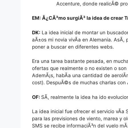
Accenture, donde realicÃ© proy
EM: Â¿CÃ³mo surgiÃ³ la idea de crear 
DK:
La idea inicial de montar un buscado
aÃ±os mi novia vivÃ­a en Alemania. AsÃ­, 
poner a buscar en diferentes webs.
Era una tarea bastante pesada, en mucha
ofertas que realmente o no existen o son 
AdemÃ¡s, habÃ­a una cantidad de aerolÃ­
cost). DespuÃ©s de muchas charlas con 
OF:
SÃ­, realmente la idea ha ido evolucio
La idea inicial fue ofrecer el servicio vÃ
para las previsiones de viento, marea y o
SMS se recibe informaciÃ³n del vuelo mÃ¡