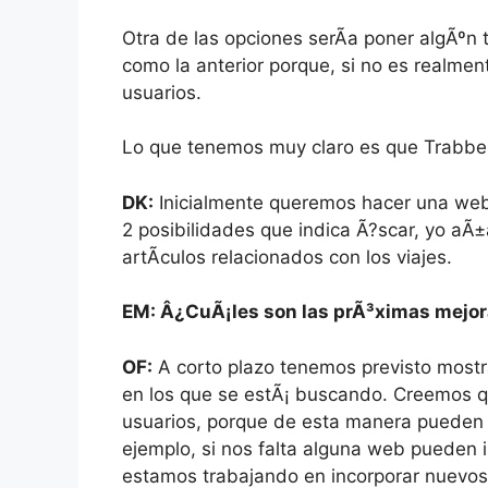
Otra de las opciones serÃ­a poner algÃºn 
como la anterior porque, si no es realmen
usuarios.
Lo que tenemos muy claro es que Trabber
DK:
Inicialmente queremos hacer una web q
2 posibilidades que indica Ã?scar, yo aÃ±a
artÃ­culos relacionados con los viajes.
EM: Â¿CuÃ¡les son las prÃ³ximas mejor
OF:
A corto plazo tenemos previsto most
en los que se estÃ¡ buscando. Creemos q
usuarios, porque de esta manera pueden
ejemplo, si nos falta alguna web pueden 
estamos trabajando en incorporar nuevos