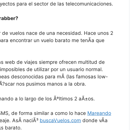
ectos para el sector de las telecomunicaciones.
Trabber?
r de vuelos nace de una necesidad. Hace unos 2
para encontrar un vuelo barato me tenÃ­a que
s web de viajes siempre ofrecen multitud de
imposibles de utilizar por un usuario normal.
neas desconocidas para mÃ­ (las famosas low-
Ã?scar nos pusimos manos a la obra.
nando a lo largo de los Ãºltimos 2 aÃ±os.
­a SMS, de forma similar a como lo hace
Mareando
leaje. AsÃ­ naciÃ³
buscaVuelos.com
donde vÃ­a
s barato.