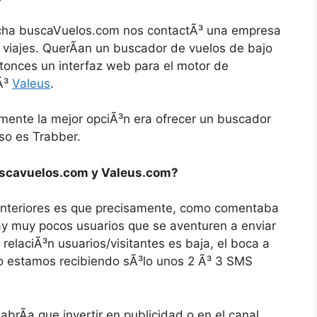
ha buscaVuelos.com nos contactÃ³ una empresa
 viajes. QuerÃ­an un buscador de vuelos de bajo
ntonces un interfaz web para el motor de
Ã³
Valeus
.
mente la mejor opciÃ³n era ofrecer un buscador
so es Trabber.
scavuelos.com y Valeus.com?
anteriores es que precisamente, como comentaba
Hay muy pocos usuarios que se aventuren a enviar
laciÃ³n usuarios/visitantes es baja, el boca a
o estamos recibiendo sÃ³lo unos 2 Ã³ 3 SMS
brÃ­a que invertir en publicidad o en el canal