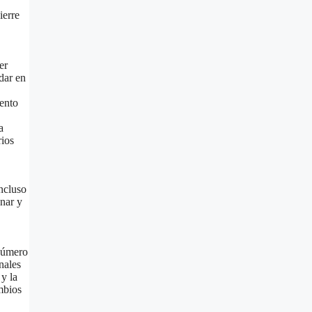
ierre
er
dar en
ento
a
rios
ncluso
onar y
 número
nales
 y la
mbios