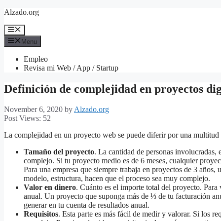
Skip
Alzado.org
to
content
Menu
Menu
Empleo
Revisa mi Web / App / Startup
Definición de complejidad en proyectos dig
November 6, 2020
by
Alzado.org
Post Views:
52
La complejidad en un proyecto web se puede diferir por una multitud d
Tamaño del proyecto
. La cantidad de personas involucradas,
complejo. Si tu proyecto medio es de 6 meses, cualquier proyec
Para una empresa que siempre trabaja en proyectos de 3 años,
modelo, estructura, hacen que el proceso sea muy complejo.
Valor en dinero
. Cuánto es el importe total del proyecto. Para
anual. Un proyecto que suponga más de ⅓ de tu facturación anu
generar en tu cuenta de resultados anual.
Requisitos
. Esta parte es más fácil de medir y valorar. Si los 