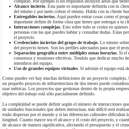
complejo. Por ejemplo si los requisitos incluyen áreas que tien
Alcance incierto
. Esta parte es importante definirla con tu clie
del mismo y por tanto cobrar el mismo. Habla con tu cliente has
Entregables inciertos
. Aquí pueden entrar cosas como el prog
importante definir de forma clara que tienes que entregar a tu cl
Interacciones complejas
. Esto sobre todo se centra en quienes
personas con las que puedes hablar y consultar dudas. Estas pe
el proyecto.
Credenciales inciertas del grupo de trabajo
. Lo mismo sobre
del proyecto tienen. Son los perfiles adecuados para que el proy
Separación geográfica entre múltiples zonas horarias
. Si e
consensos y reuniones efectivas. Tendrás que dedicar mucho tie
miembros del equipo.
Uso de grandes equipos virtuales
. Si además el equipo está d
Como puedes ver hay muchas definiciones de un proyecto complejo, ba
un pequeño proyecto de infraestructura de dos meses puede considerar
usar métricas. Los proyectos que gestionas dentro de tu propia empres
objetivo del trabajo está sólo parcialmente definido.
La complejidad se puede definir según el número de interacciones que
de unidades funcionales que deben interactuar, más difícil será realizar
están dispersas por el mundo y si las diferencias culturales dificultan
longitud. Cuanto mayor sea el alcance y el costo del proyecto, y cu
de alcance de manera significativa, afectando el presupuesto y el cr