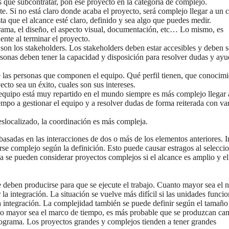
es que subcontratar, pon ese proyecto en la categoría de complejo.
nte. Si no está claro donde acaba el proyecto, será complejo llegar a un c
ta que el alcance esté claro, definido y sea algo que puedes medir.
rama, el diseño, el aspecto visual, documentación, etc… Lo mismo, es
iente al terminar el proyecto.
 son los stakeholders. Los stakeholders deben estar accesibles y deben s
rsonas deben tener la capacidad y disposición para resolver dudas y ayu
 las personas que componen el equipo. Qué perfil tienen, que conocimi
ecto sea un éxito, cuales son sus intereses.
l equipo está muy repartido en el mundo siempre es más complejo llegar 
mpo a gestionar el equipo y a resolver dudas de forma reiterada con va
eslocalizado, la coordinación es más compleja.
sadas en las interacciones de dos o más de los elementos anteriores. I
se complejo según la definición. Esto puede causar estragos al selecci
a se pueden considerar proyectos complejos si el alcance es amplio y el
 deben producirse para que se ejecute el trabajo. Cuanto mayor sea el
 la integración. La situación se vuelve más difícil si las unidades funcio
 la integración. La complejidad también se puede definir según el tamaño
anto mayor sea el marco de tiempo, es más probable que se produzcan ca
onograma. Los proyectos grandes y complejos tienden a tener grandes