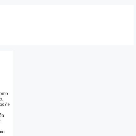
 como
o.
os de
ión
e
omo