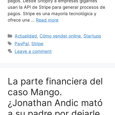
pagos. Desde Shopify a empresas gigantes
usan la API de Stripe para generar procesos de
pagos. Stripe es una mayoría tecnológica y
ofrece una …
Read more
Categories
Actualidad
,
Cómo vender online
,
Startups
Tags
PayPal
,
Stripe
Leave a comment
La parte financiera del
caso Mango.
¿Jonathan Andic mató
a su padre por dejarle