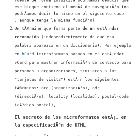
fuente de forma intuitiva podrÃ­amos deducir que
ese bloque contiene el menÃº de navegaciÃ³n (no
podrÃ­amos decir lo mismo en el siguiente caso
, aunque tenga la misma funciÃ³n).
Un
tÃ©rmino
que forma parte
de un estÃ¡ndar
reconocido
(independientemente de que esa
palabra aparezca en un diccionario). Por ejemplo
en
hCard
(microformato basado en el estÃ¡ndar
vCard
para mostrar informaciÃ³n de contacto para
personas u organizaciones, similares a las
"tarjetas de visita") estÃ¡n los siguientes
tÃ©rminos:
org
(organizaciÃ³n),
adr
(direcciÃ³n),
locality
(localidad),
postal-code
(cÃ³digo postal),…
El secreto de los microformatos estÃ¡… en
la especificaciÃ³n de
HTML