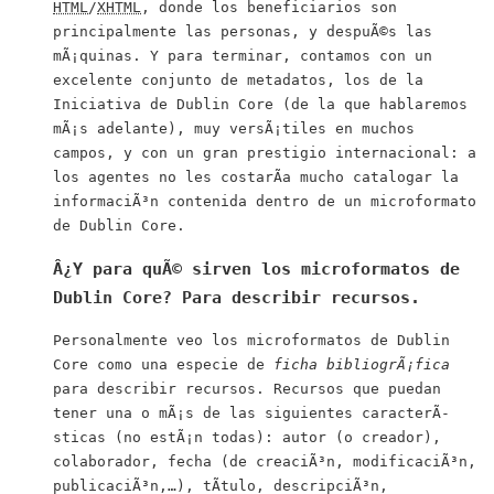
HTML
/
XHTML
, donde los beneficiarios son
principalmente las personas, y despuÃ©s las
mÃ¡quinas. Y para terminar, contamos con un
excelente conjunto de metadatos, los de la
Iniciativa de
Dublin Core
(de la que hablaremos
mÃ¡s adelante), muy versÃ¡tiles en muchos
campos, y con un gran prestigio internacional: a
los agentes no les costarÃ­a mucho catalogar la
informaciÃ³n contenida dentro de un microformato
de
Dublin Core
.
Â¿Y para quÃ© sirven los microformatos de
Dublin Core
? Para describir recursos.
Personalmente veo los microformatos de
Dublin
Core
como una especie de
ficha bibliogrÃ¡fica
para describir recursos. Recursos que puedan
tener una o mÃ¡s de las siguientes caracterÃ­
sticas (no estÃ¡n todas): autor (o creador),
colaborador, fecha (de creaciÃ³n, modificaciÃ³n,
publicaciÃ³n,…), tÃ­tulo, descripciÃ³n,