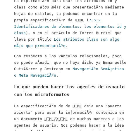
La explicaciÃ³n para usar los atributos
id
y
class
como
algo mÃ¡s
que presentaciÃ³n mediante
hojas de estilos, la podemos encontrar en la
propia especificaciÃ³n de
HTML
(
7.5.2
Identificadores de elementos: los elementos id y
class
), o en el artÃ­culo de Torres Burriel que
lleva por tÃ­tulo
Los atributos class son algo
mÃ¡s que presentaciÃ³n
.
Con respecto a los vÃ­nculos relacionales, poco
se puede aÃ±adir que no haya dicho ya Emmanuelle
GutiÃ©rrez y Restrepo en
NavegaciÃ³n SemÃ¡ntica
o Meta NavegaciÃ³n
.
Lo que pueden hacer los agentes de usuario
con los microformatos
La especificaciÃ³n de de
HTML
deja una "puerta
abierta" para usar la informaciÃ³n contenida en
un documento
HTML
/
XHTML
de muchas maneras a los
agentes de usuario. Nos podemos hacer a la idea