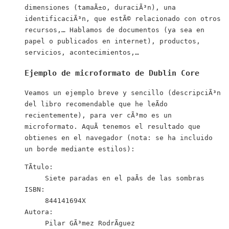
dimensiones (tamaÃ±o, duraciÃ³n), una
identificaciÃ³n, que estÃ© relacionado con otros
recursos,… Hablamos de documentos (ya sea en
papel o publicados en internet), productos,
servicios, acontecimientos,…
Ejemplo de microformato de
Dublin Core
Veamos un ejemplo breve y sencillo (descripciÃ³n
del libro recomendable que he leÃ­do
recientemente), para ver cÃ³mo es un
microformato. AquÃ­ tenemos el resultado que
obtienes en el navegador (nota: se ha incluido
un borde mediante estilos):
TÃ­tulo:
Siete paradas en el paÃ­s de las sombras
ISBN:
844141694X
Autora:
Pilar GÃ³mez RodrÃ­guez