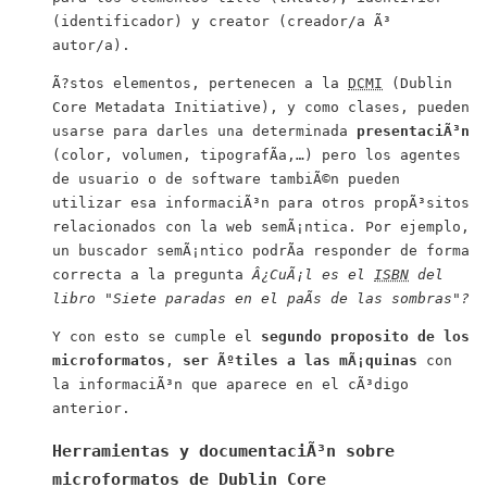
(identificador) y
creator
(creador/a Ã³
autor/a).
Ã?stos elementos, pertenecen a la
DCMI
(
Dublin
Core Metadata Initiative
), y como clases, pueden
usarse para darles una determinada
presentaciÃ³n
(color, volumen, tipografÃ­a,…) pero los agentes
de usuario o de software tambiÃ©n pueden
utilizar esa informaciÃ³n para otros propÃ³sitos
relacionados con la web semÃ¡ntica. Por ejemplo,
un buscador semÃ¡ntico podrÃ­a responder de forma
correcta a la pregunta
Â¿CuÃ¡l es el
ISBN
del
libro "Siete paradas en el paÃ­s de las sombras"?
Y con esto se cumple el
segundo proposito de los
microformatos
,
ser Ãºtiles a las mÃ¡quinas
con
la informaciÃ³n que aparece en el cÃ³digo
anterior.
Herramientas y documentaciÃ³n sobre
microformatos de
Dublin Core