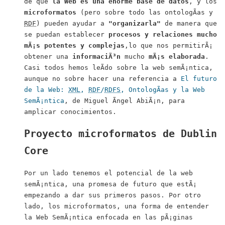
de que
la Web es una enorme base de datos
, y los
microformatos
(pero sobre todo las ontologÃ­as y
RDF
) pueden ayudar a
"organizarla"
de manera que
se puedan establecer
procesos y relaciones mucho
mÃ¡s potentes y complejas
,lo que nos permitirÃ¡
obtener una
informaciÃ³n
mucho
mÃ¡s elaborada
.
Casi todos hemos leÃ­do sobre la web semÃ¡ntica,
aunque no sobre hacer una referencia a
El futuro
de la Web:
XML
,
RDF
/
RDFS
, OntologÃ­as y la Web
SemÃ¡ntica
, de Miguel Ãngel AbiÃ¡n, para
amplicar conocimientos.
Proyecto microformatos de
Dublin
Core
Por un lado tenemos el potencial de la web
semÃ¡ntica, una promesa de futuro que estÃ¡
empezando a dar sus primeros pasos. Por otro
lado, los microformatos, una forma de entender
la Web SemÃ¡ntica enfocada en las pÃ¡ginas