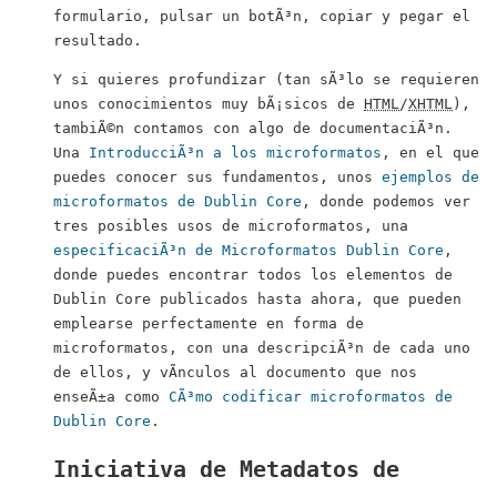
formulario, pulsar un botÃ³n, copiar y pegar el
resultado.
Y si quieres profundizar (tan sÃ³lo se requieren
unos conocimientos muy bÃ¡sicos de
HTML
/
XHTML
),
tambiÃ©n contamos con algo de documentaciÃ³n.
Una
IntroducciÃ³n a los microformatos
, en el que
puedes conocer sus fundamentos, unos
ejemplos de
microformatos de
Dublin Core
, donde podemos ver
tres posibles usos de microformatos, una
especificaciÃ³n de Microformatos
Dublin Core
,
donde puedes encontrar todos los elementos de
Dublin Core
publicados hasta ahora, que pueden
emplearse perfectamente en forma de
microformatos, con una descripciÃ³n de cada uno
de ellos, y vÃ­nculos al documento que nos
enseÃ±a como
CÃ³mo codificar microformatos de
Dublin Core
.
Iniciativa de Metadatos de