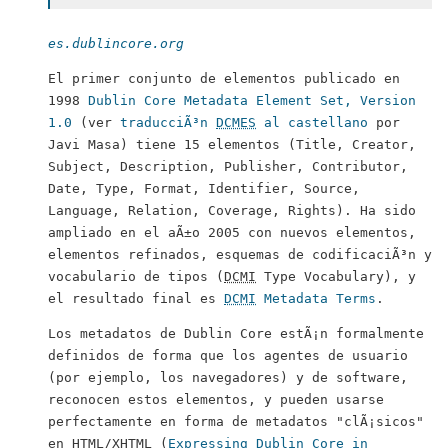
es.dublincore.org
El primer conjunto de elementos publicado en
1998
Dublin Core Metadata Element Set, Version
1.0
(ver
traducciÃ³n
DCMES
al castellano
por
Javi Masa) tiene 15 elementos (
Title, Creator,
Subject, Description, Publisher, Contributor,
Date, Type, Format, Identifier, Source,
Language, Relation, Coverage, Rights
). Ha sido
ampliado en el aÃ±o 2005 con nuevos elementos,
elementos refinados, esquemas de codificaciÃ³n y
vocabulario de tipos (
DCMI
Type Vocabulary
), y
el resultado final es
DCMI
Metadata Terms
.
Los metadatos de
Dublin Core
estÃ¡n formalmente
definidos de forma que los agentes de usuario
(por ejemplo, los navegadores) y de software,
reconocen estos elementos, y pueden usarse
perfectamente en forma de metadatos "clÃ¡sicos"
en
HTML
/
XHTML
(
Expressing Dublin Core in