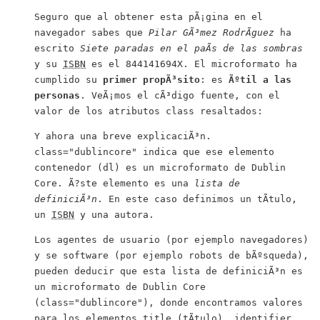
Seguro que al obtener esta pÃ¡gina en el
navegador sabes que
Pilar GÃ³mez RodrÃ­guez
ha
escrito
Siete paradas en el paÃ­s de las sombras
y su
ISBN
es el 844141694X. El microformato ha
cumplido su
primer propÃ³sito
: es
Ãºtil a las
personas
. VeÃ¡mos el cÃ³digo fuente, con el
valor de los atributos
class
resaltados:
Y ahora una breve explicaciÃ³n.
class="dublincore"
indica que ese elemento
contenedor (
dl
) es un microformato de
Dublin
Core
. Ã?ste elemento es una
lista de
definiciÃ³n
. En este caso definimos un tÃ­tulo,
un
ISBN
y una autora.
Los agentes de usuario (por ejemplo navegadores)
y se software (por ejemplo robots de bÃºsqueda),
pueden deducir que esta lista de definiciÃ³n es
un microformato de
Dublin Core
(
class="dublincore"
), donde encontramos valores
para los elementos
title
(tÃ­tulo),
identifier