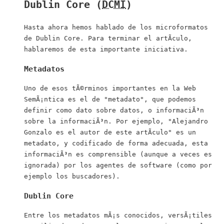
Dublin Core
(
DCMI
)
Hasta ahora hemos hablado de los microformatos
de
Dublin Core
. Para terminar el artÃ­culo,
hablaremos de esta importante iniciativa.
Metadatos
Uno de esos tÃ©rminos importantes en la Web
SemÃ¡ntica es el de "metadato", que podemos
definir como dato sobre datos, o informaciÃ³n
sobre la informaciÃ³n. Por ejemplo, "Alejandro
Gonzalo es el autor de este artÃ­culo" es un
metadato, y codificado de forma adecuada, esta
informaciÃ³n es comprensible (aunque a veces es
ignorada) por los agentes de software (como por
ejemplo los buscadores).
Dublin Core
Entre los metadatos mÃ¡s conocidos, versÃ¡tiles