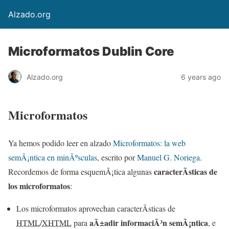
Alzado.org
Microformatos Dublin Core
Alzado.org
6 years ago
Microformatos
Ya hemos podido leer en alzado
Microformatos: la web
semÃ¡ntica en minÃºsculas
, escrito por
Manuel G. Noriega
.
caracterÃ­sticas de
Recordemos de forma esquemÃ¡tica algunas
los microformatos
:
Los microformatos aprovechan caracterÃ­sticas de
aÃ±adir informaciÃ³n semÃ¡ntica
HTML
/
XHTML
para
, e