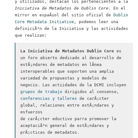
y utilizados, destacan los pertenecientes a la
Iniciativa de Metadatos de
Dublin Core
. En el
mirror
en espaÃ±ol del sitio oficial de
Dublin
Core Metadata Initiative
, podemos leer una
definiciÃ³n de la Iniciativa y las actividades
que realizan:
La Iniciativa de Metadatos
Dublin Core
es
un foro abierto dedicado al desarrollo de
estÃ¡ndares de metadatos en lÃ­nea
interoperables que soporten una amplia
variedad de propuestas y modelos de
negocio. Las actiidades de la DCMI incluyen
grupos de trabajo
dirigidos al consenso,
conferencias y talleres
de carÃ¡cter
global, relaciones entre estÃ¡ndares y
esfuerzos
de carÃ¡cter eductivo parra promover la
aceptaciÃ³n general de estÃ¡ndares y
prÃ¡cticas de metadatos.