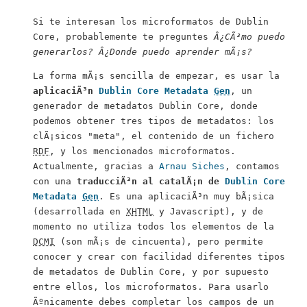
Si te interesan los microformatos de
Dublin
Core
, probablemente te preguntes
Â¿CÃ³mo puedo
generarlos? Â¿Donde puedo aprender mÃ¡s?
La forma mÃ¡s sencilla de empezar, es usar la
aplicaciÃ³n
Dublin Core Metadata
Gen
, un
generador de metadatos
Dublin Core
, donde
podemos obtener tres tipos de metadatos: los
clÃ¡sicos "
meta
", el contenido de un fichero
RDF
, y los mencionados microformatos.
Actualmente, gracias a
Arnau Siches
, contamos
con una
traducciÃ³n al catalÃ¡n de
Dublin Core
Metadata
Gen
. Es una aplicaciÃ³n muy bÃ¡sica
(desarrollada en
XHTML
y
Javascript
), y de
momento no utiliza todos los elementos de la
DCMI
(son mÃ¡s de cincuenta), pero permite
conocer y crear con facilidad diferentes tipos
de metadatos de
Dublin Core
, y por supuesto
entre ellos, los microformatos. Para usarlo
Ãºnicamente debes completar los campos de un