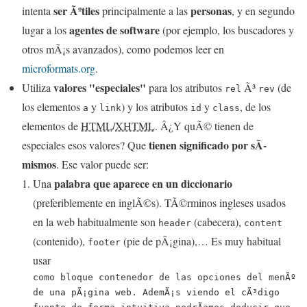
ser Ãºtiles
personas
intenta
principalmente a las
, y en segundo
agentes de software
lugar a los
(por ejemplo, los buscadores y
otros mÃ¡s avanzados), como podemos leer en
microformats.org
.
valores "especiales"
Utiliza
para los atributos
Ã³
(de
rel
rev
los elementos
y
) y los atributos
y
, de los
a
link
id
class
elementos de
HTML
/
XHTML
. Â¿Y quÃ© tienen de
tienen significado por sÃ­
especiales esos valores? Que
mismos
. Ese valor puede ser:
palabra que aparece en un diccionario
Una
(preferiblemente en inglÃ©s). TÃ©rminos ingleses usados
en la web habitualmente son
(cabecera),
header
content
(contenido),
(pie de pÃ¡gina),… Es muy habitual
footer
usar
como bloque contenedor de las opciones del menÃº
de una pÃ¡gina web. AdemÃ¡s viendo el cÃ³digo