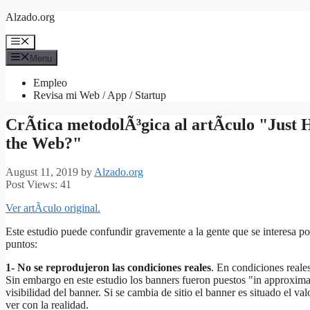
Skip
Alzado.org
to
content
Menu
Menu
Empleo
Revisa mi Web / App / Startup
CrÃ­tica metodolÃ³gica al artÃ­culo "Just
the Web?"
August 11, 2019
by
Alzado.org
Post Views:
41
Ver artÃ­culo original.
Este estudio puede confundir gravemente a la gente que se interesa por 
puntos:
1- No se reprodujeron las condiciones reales
. En condiciones reale
Sin embargo en este estudio los banners fueron puestos "in approxima
visibilidad del banner. Si se cambia de sitio el banner es situado el 
ver con la realidad.