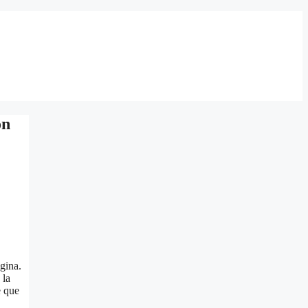
on
gina.
 la
e que