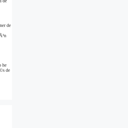
a de
nner de
iÃ³n
o he
Ã©s de