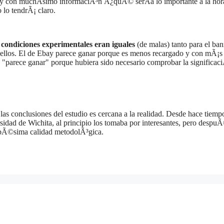
es y con muchÃ­simo informaciÃ³n Â¿quÃ© serÃ­a lo importante a la hor
o lo tendrÃ¡ claro.
s
condiciones experimentales eran iguales
(de malas) tanto para el ba
ellos. El de Ebay parece ganar porque es menos recargado y con mÃ¡s
 "parece ganar" porque hubiera sido necesario comprobar la significac
las conclusiones del estudio es cercana a la realidad. Desde hace tiemp
sidad de Wichita, al principio los tomaba por interesantes, pero despu
a pÃ©sima calidad metodolÃ³gica.