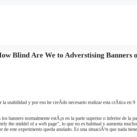
 How Blind Are We to Adverstising Banners 
la usabilidad y por eso he creÃ­do necesario realizar esta crÃ­tica en 9
s los banners normalmente estÃ¡n en la parte superior o inferior de la pa
tely the middel of a web page", lo que no es habitual y aumenta mucho
valor de este experimento queda anulado. Es una situaciÃ³n que nada tien