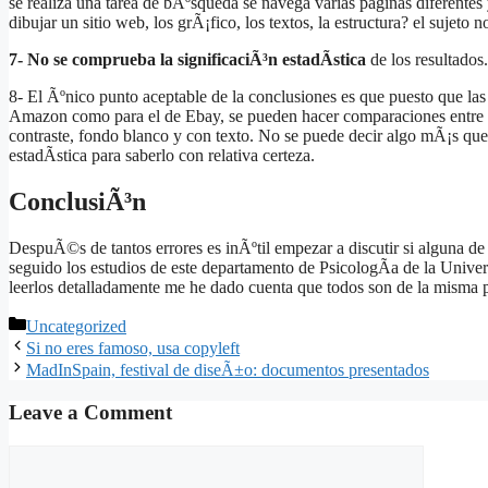
se realiza una tarea de bÃºsqueda se navega varias paginas diferent
dibujar un sitio web, los grÃ¡fico, los textos, la estructura? el sujeto n
7- No se comprueba la significaciÃ³n estadÃ­stica
de los resultados.
8- El Ãºnico punto aceptable de la conclusiones es que puesto que la
Amazon como para el de Ebay, se pueden hacer comparaciones entre 
contraste, fondo blanco y con texto. No se puede decir algo mÃ¡s que
estadÃ­stica para saberlo con relativa certeza.
ConclusiÃ³n
DespuÃ©s de tantos errores es inÃºtil empezar a discutir si alguna de 
seguido los estudios de este departamento de PsicologÃ­a de la Univer
leerlos detalladamente me he dado cuenta que todos son de la mism
Categories
Uncategorized
Si no eres famoso, usa copyleft
MadInSpain, festival de diseÃ±o: documentos presentados
Leave a Comment
Comment