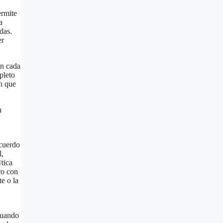
ermite
a
das.
er
en cada
pleto
n que
n
ecuerdo
l,
tica
ro con
e o la
 Cuando