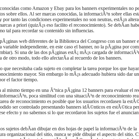
 conocidas como Amazon y Ebay para los banners experimentales no p
os sobre ellos. Al ser marcas conocidas, la informaciÃ³n sobre ellas est
 por tanto las condiciones experimentales no son neutras, estÃ¡n altera
marcas a priori (quizÃ¡s eso facilito el reconocimiento). Se debÃ­an hab
mo tal para recordar su contenido sin influencias.
 pÃ¡ginas web diferentes de la Biblioteca del Congreso con un banner 
 variable independiente, en este caso el banner, no la pÃ¡gina por com
ambiar). Si una de las dos pÃ¡ginas estÃ¡ mÃ¡s cargada de informaciÃ³
a de otro modo, todo ello afectarÃ­a al recuerdo de los banners.
o que necesitaba cada sujeto en completar la tarea porque los que haya
conocimiento mayor. Sin embargo lo mÃ¡s adecuado hubiera sido dar un
por el factor tiempo.
n al mismo tiempo en una Ãºnica pÃ¡gina 12 banners para evaluar el r
informaciÃ³n, poca similitud con una situaciÃ³n de reconocimiento rea
 tarea de reconocimiento es posible que los usuarios recordasen la estÃ©
ra podido ser controlado presentando banners idÃ©nticos en estÃ©tica pe
ese efecto y no sabemos si lo que recordaron los sujetos fue el anunciant
los sujetos debÃ­an dibujar en dos hojas de papel la informaciÃ³n de la
tura organizacional del sitio, nunca se pide dibujar el aspecto del sitio.