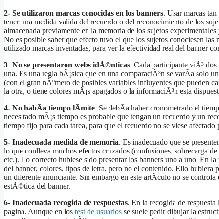
2- Se utilizaron marcas conocidas en los banners
. Usar marcas tan
tener una medida valida del recuerdo o del reconocimiento de los sujet
almacenada previamente en la memoria de los sujetos experimentales y
No es posible saber que efecto tuvo el que los sujetos conociesen las 
utilizado marcas inventadas, para ver la efectividad real del banner co
3- No se presentaron webs idÃ©nticas
. Cada participante viÃ³ dos
una. Es una regla bÃ¡sica que en una comparaciÃ³n se varÃ­a solo una
(con el gran nÃºmero de posibles variables influyentes que pueden c
la otra, o tiene colores mÃ¡s apagados o la informaciÃ³n esta dispuest
4- No habÃ­a tiempo lÃ­mite
. Se debÃ­a haber cronometrado el tiemp
necesitado mÃ¡s tiempo es probable que tengan un recuerdo y un re
tiempo fijo para cada tarea, para que el recuerdo no se viese afectado 
5- Inadecuada medida de memoria
. Es inadecuado que se presente
lo que conlleva muchos efectos cruzados (confusiones, sobrecarga de 
etc.). Lo correcto hubiese sido presentar los banners uno a uno. En la
del banner, colores, tipos de letra, pero no el contenido. Ello hubie
un diferente anunciante. Sin embargo en este artÃ­culo no se controla 
estÃ©tica del banner.
6- Inadecuada recogida de respuestas
. En la recogida de respuesta 
pagina. Aunque en los
test de usuarios
se suele pedir dibujar la estruc