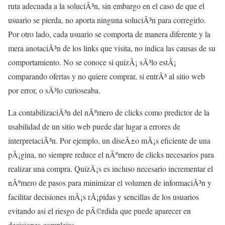
ruta adecuada a la soluciÃ³n, sin embargo en el caso de que el
usuario se pierda, no aporta ninguna soluciÃ³n para corregirlo.
Por otro lado, cada usuario se comporta de manera diferente y la
mera anotaciÃ³n de los links que visita, no indica las causas de su
comportamiento. No se conoce si quizÃ¡ sÃ³lo estÃ¡
comparando ofertas y no quiere comprar, si entrÃ³ al sitio web
por error, o sÃ³lo curioseaba.
La contabilizaciÃ³n del nÃºmero de clicks como predictor de la
usabilidad de un sitio web puede dar lugar a errores de
interpretaciÃ³n. Por ejemplo, un diseÃ±o mÃ¡s eficiente de una
pÃ¡gina, no siempre reduce el nÃºmero de clicks necesarios para
realizar una compra. QuizÃ¡s es incluso necesario incrementar el
nÃºmero de pasos para minimizar el volumen de informaciÃ³n y
facilitar decisiones mÃ¡s rÃ¡pidas y sencillas de los usuarios
evitando asi el riesgo de pÃ©rdida que puede aparecer en
decisiones complejas.