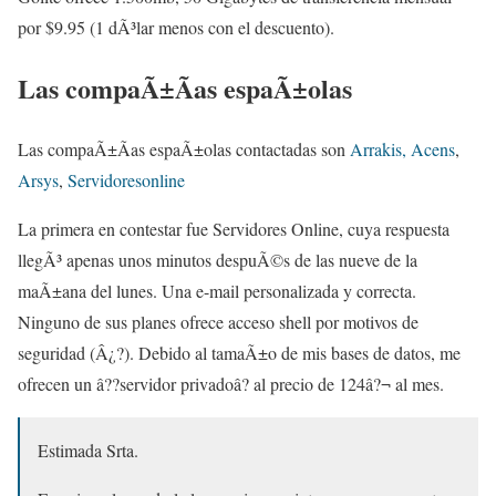
por $9.95 (1 dÃ³lar menos con el descuento).
Las compaÃ±Ã­as espaÃ±olas
Las compaÃ±Ã­as espaÃ±olas contactadas son
Arrakis,
Acens
,
Arsys
,
Servidoresonline
La primera en contestar fue Servidores Online, cuya respuesta
llegÃ³ apenas unos minutos despuÃ©s de las nueve de la
maÃ±ana del lunes. Una e-mail personalizada y correcta.
Ninguno de sus planes ofrece acceso shell por motivos de
seguridad (Â¿?). Debido al tamaÃ±o de mis bases de datos, me
ofrecen un â??servidor privadoâ? al precio de 124â?¬ al mes.
Estimada Srta.