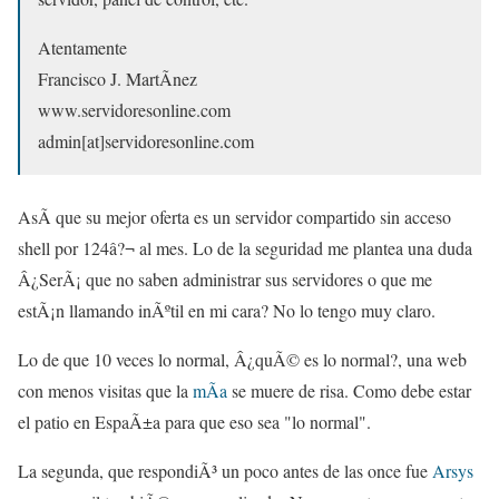
Atentamente
Francisco J. MartÃ­nez
www.servidoresonline.com
admin[at]servidoresonline.com
AsÃ­ que su mejor oferta es un servidor compartido sin acceso
shell por 124â?¬ al mes. Lo de la seguridad me plantea una duda
Â¿SerÃ¡ que no saben administrar sus servidores o que me
estÃ¡n llamando inÃºtil en mi cara? No lo tengo muy claro.
Lo de que 10 veces lo normal, Â¿quÃ© es lo normal?, una web
con menos visitas que la
mÃ­a
se muere de risa. Como debe estar
el patio en EspaÃ±a para que eso sea "lo normal".
La segunda, que respondiÃ³ un poco antes de las once fue
Arsys