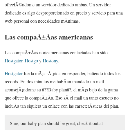
ofreciÃ©ndome un servidor dedicado ambas. Un servidor
dedicado es algo desproporcionado en precio y servicio para una
web personal con necesidades mÃ­nimas.
Las compaÃ±Ã­as americanas
Las compaÃ±Ã­as norteamericanas contactadas han sido
Hostgator
,
Hostgo
y
Hostony
.
Hostgator
fue la mÃ¡s rÃ¡pida en responder, batiendo todos los
records. En dos minutos me habÃ­an mandado un mail
aconsejÃ¡ndome su â??Baby planâ?, el mÃ¡s bajo de la gama
que ofrece la compaÃ±Ã­a. Eso sÃ­ el mail un tanto escueto no
incluÃ­a tan siquiera un enlace con las caracterÃ­sticas del plan.
Sure, our baby plan should be great, check it out at