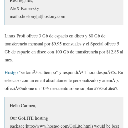
Best regards,
AleX Kanevsky
mailto:hostony[at]hostony.com
Linux Profi ofrece 3 Gb de espacio en disco y 80 Gb de
transferencia mensual por $9.95 mensuales y el Special ofrece 5
Gb de espacio en disco con 100 Gb de transferencia por $12.85 al
mes.
Hostgo
"se tomÃ³ su tiempo" y respondiÃ³ 1 hora despuÃ©s. En
este caso con un email absolutamente personalizado y ademÃ¡s
ofreciÃ©ndome un 10% descuento sobre su plan â??GoLiteâ?.
Hello Carmen,
Our GoLITE hosting
package(http://www.hostgo.com/GoLite.html) would be best