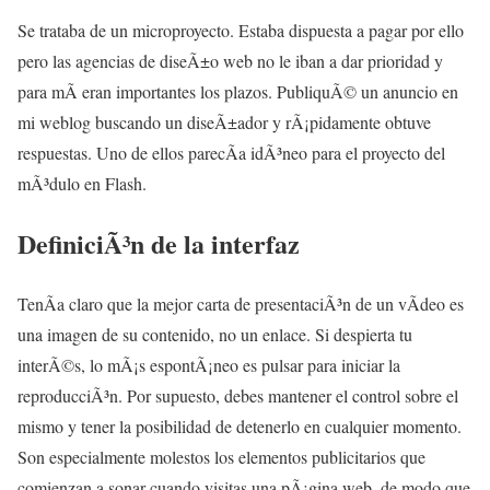
Se trataba de un microproyecto. Estaba dispuesta a pagar por ello
pero las agencias de diseÃ±o web no le iban a dar prioridad y
para mÃ­ eran importantes los plazos. PubliquÃ© un anuncio en
mi weblog buscando un diseÃ±ador y rÃ¡pidamente obtuve
respuestas. Uno de ellos parecÃ­a idÃ³neo para el proyecto del
mÃ³dulo en Flash.
DefiniciÃ³n de la interfaz
TenÃ­a claro que la mejor carta de presentaciÃ³n de un vÃ­deo es
una imagen de su contenido, no un enlace. Si despierta tu
interÃ©s, lo mÃ¡s espontÃ¡neo es pulsar para iniciar la
reproducciÃ³n. Por supuesto, debes mantener el control sobre el
mismo y tener la posibilidad de detenerlo en cualquier momento.
Son especialmente molestos los elementos publicitarios que
comienzan a sonar cuando visitas una pÃ¡gina web, de modo que