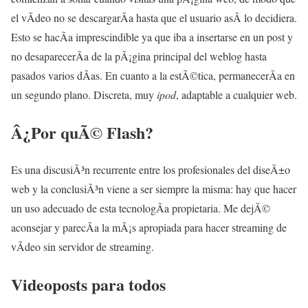
el vÃ­deo no se descargarÃ­a hasta que el usuario asÃ­ lo decidiera.
Esto se hacÃ­a imprescindible ya que iba a insertarse en un post y
no desaparecerÃ­a de la pÃ¡gina principal del weblog hasta
pasados varios dÃ­as. En cuanto a la estÃ©tica, permanecerÃ­a en
un segundo plano. Discreta, muy
ipod
, adaptable a cualquier web.
Â¿Por quÃ© Flash?
Es una discusiÃ³n recurrente entre los profesionales del diseÃ±o
web y la conclusiÃ³n viene a ser siempre la misma: hay que hacer
un uso adecuado de esta tecnologÃ­a propietaria. Me dejÃ©
aconsejar y parecÃ­a la mÃ¡s apropiada para hacer streaming de
vÃ­deo sin servidor de streaming.
Videoposts para todos