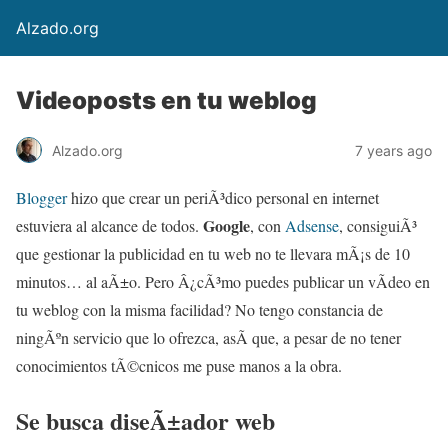
Alzado.org
Videoposts en tu weblog
Alzado.org
7 years ago
Blogger
hizo que crear un periÃ³dico personal en internet
Google
estuviera al alcance de todos.
, con
Adsense
, consiguiÃ³
que gestionar la publicidad en tu web no te llevara mÃ¡s de 10
minutos… al aÃ±o. Pero Â¿cÃ³mo puedes publicar un vÃ­deo en
tu weblog con la misma facilidad? No tengo constancia de
ningÃºn servicio que lo ofrezca, asÃ­ que, a pesar de no tener
conocimientos tÃ©cnicos me puse manos a la obra.
Se busca diseÃ±ador web