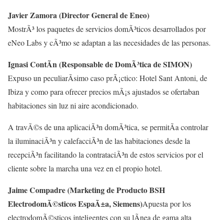
Javier Zamora (Director General de Eneo)
MostrÃ³ los paquetes de servicios domÃ³ticos desarrollados por
eNeo Labs y cÃ³mo se adaptan a las necesidades de las personas.
Ignasi ContÃ­n (Responsable de DomÃ³tica de SIMON)
Expuso un peculiarÃ­simo caso prÃ¡ctico: Hotel Sant Antoni, de
Ibiza y como para ofrecer precios mÃ¡s ajustados se ofertaban
habitaciones sin luz ni aire acondicionado.
A travÃ©s de una aplicaciÃ³n domÃ³tica, se permitÃ­a controlar
la iluminaciÃ³n y calefacciÃ³n de las habitaciones desde la
recepciÃ³n facilitando la contrataciÃ³n de estos servicios por el
cliente sobre la marcha una vez en el propio hotel.
Jaime Compadre (Marketing de Producto BSH
ElectrodomÃ©sticos EspaÃ±a, Siemens)
Apuesta por los
electrodomÃ©sticos inteligentes con su lÃ­nea de gama alta