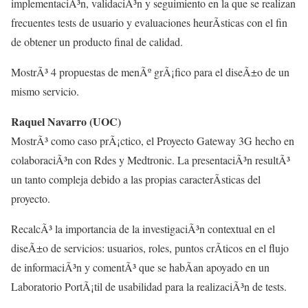
implementaciÃ³n, validaciÃ³n y seguimiento en la que se realizan
frecuentes tests de usuario y evaluaciones heurÃ­sticas con el fin
de obtener un producto final de calidad.
MostrÃ³ 4 propuestas de menÃº grÃ¡fico para el diseÃ±o de un
mismo servicio.
Raquel Navarro (UOC)
MostrÃ³ como caso prÃ¡ctico, el Proyecto Gateway 3G hecho en
colaboraciÃ³n con Rdes y Medtronic. La presentaciÃ³n resultÃ³
un tanto compleja debido a las propias caracterÃ­sticas del
proyecto.
RecalcÃ³ la importancia de la investigaciÃ³n contextual en el
diseÃ±o de servicios: usuarios, roles, puntos crÃ­ticos en el flujo
de informaciÃ³n y comentÃ³ que se habÃ­an apoyado en un
Laboratorio PortÃ¡til de usabilidad para la realizaciÃ³n de tests.