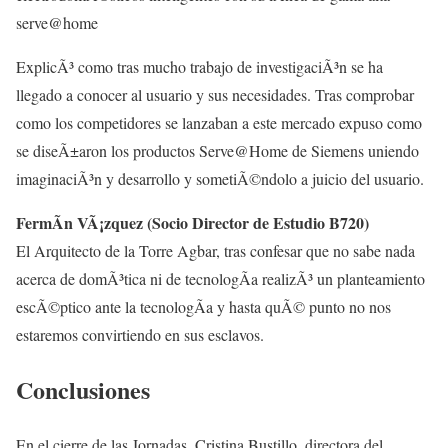
serve@home
ExplicÃ³ como tras mucho trabajo de investigaciÃ³n se ha
llegado a conocer al usuario y sus necesidades. Tras comprobar
como los competidores se lanzaban a este mercado expuso como
se diseÃ±aron los productos Serve@Home de Siemens uniendo
imaginaciÃ³n y desarrollo y sometiÃ©ndolo a juicio del usuario.
FermÃ­n VÃ¡zquez (Socio Director de Estudio B720)
El Arquitecto de la Torre Agbar, tras confesar que no sabe nada
acerca de domÃ³tica ni de tecnologÃ­a realizÃ³ un planteamiento
escÃ©ptico ante la tecnologÃ­a y hasta quÃ© punto no nos
estaremos convirtiendo en sus esclavos.
Conclusiones
En el cierre de las Jornadas, Cristina Bustillo, directora del