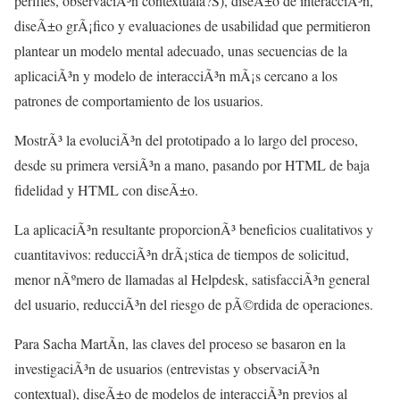
perfiles, observaciÃ³n contextualâ?Š), diseÃ±o de interacciÃ³n,
diseÃ±o grÃ¡fico y evaluaciones de usabilidad que permitieron
plantear un modelo mental adecuado, unas secuencias de la
aplicaciÃ³n y modelo de interacciÃ³n mÃ¡s cercano a los
patrones de comportamiento de los usuarios.
MostrÃ³ la evoluciÃ³n del prototipado a lo largo del proceso,
desde su primera versiÃ³n a mano, pasando por HTML de baja
fidelidad y HTML con diseÃ±o.
La aplicaciÃ³n resultante proporcionÃ³ beneficios cualitativos y
cuantitavivos: reducciÃ³n drÃ¡stica de tiempos de solicitud,
menor nÃºmero de llamadas al Helpdesk, satisfacciÃ³n general
del usuario, reducciÃ³n del riesgo de pÃ©rdida de operaciones.
Para Sacha MartÃ­n, las claves del proceso se basaron en la
investigaciÃ³n de usuarios (entrevistas y observaciÃ³n
contextual), diseÃ±o de modelos de interacciÃ³n previos al