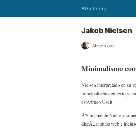
Alzado.org
Jakob Nielsen
Alzado.org
Minimalismo co
Nielsen interpretado en su v
principalmente en texto y c
estÃ©tico UseIt.
Ã?ltimamente Nielsen, supera
diseÃ±ar sitios web e inclus