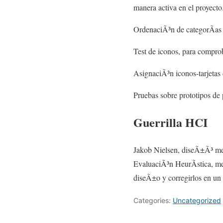
manera activa en el proyect
OrdenaciÃ³n de categorÃ­as 
Test de iconos, para comprob
AsignaciÃ³n iconos-tarjetas 
Pruebas sobre prototipos de 
Guerrilla HCI
Jakob Nielsen, diseÃ±Ã³ me
EvaluaciÃ³n HeurÃ­stica, med
diseÃ±o y corregirlos en un p
Categories:
Uncategorized