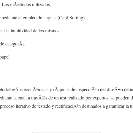
o. Los mÃ©todos utilizados
mediante el empleo de tarjetas (Card Sorting)
ar la intuitividad de los mismos
de categorÃ­a
papel
todologÃ­as econÃ³micas y rÃ¡pidas de inspecciÃ³n del diseÃ±o de in
iante la cual, a travÃ©s de un test realizado por expertos, se pueden 
roceso iterativo de testado y rectificaciÃ³n destinados a garantizar la u