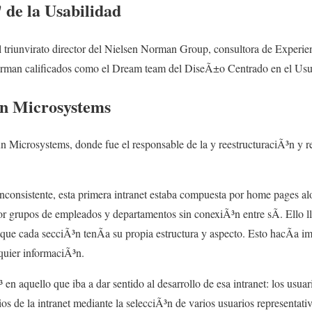
de la Usabilidad
l triunvirato director del Nielsen Norman Group, consultora de Experie
man calificados como el Dream team del DiseÃ±o Centrado en el Usu
un Microsystems
un Microsystems, donde fue el responsable de la y reestructuraciÃ³n y r
inconsistente, esta primera intranet estaba compuesta por home pages al
or grupos de empleados y departamentos sin conexiÃ³n entre sÃ­. Ello l
que cada secciÃ³n tenÃ­a su propia estructura y aspecto. Esto hacÃ­a i
quier informaciÃ³n.
en aquello que iba a dar sentido al desarrollo de esa intranet: los usua
os de la intranet mediante la selecciÃ³n de varios usuarios representati