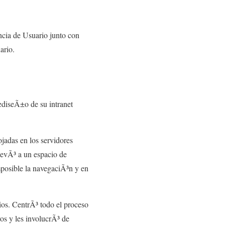
ncia de Usuario junto con
ario.
ediseÃ±o de su intranet
ojadas en los servidores
levÃ³ a un espacio de
mposible la navegaciÃ³n y en
rios. CentrÃ³ todo el proceso
vos y les involucrÃ³ de