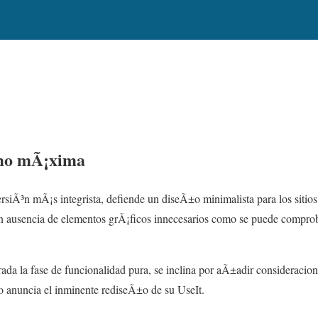
mo mÃ¡xima
ersiÃ³n mÃ¡s integrista, defiende un diseÃ±o minimalista para los siti
on ausencia de elementos grÃ¡ficos innecesarios como se puede compro
da la fase de funcionalidad pura, se inclina por aÃ±adir consideracion
o anuncia el inminente rediseÃ±o de su UseIt.