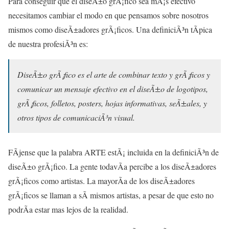
Para conseguir que el diseÃ±o grÃ¡fico sea mÃ¡s efectivo
necesitamos cambiar el modo en que pensamos sobre nosotros
mismos como diseÃ±adores grÃ¡ficos. Una definiciÃ³n tÃ­pica
de nuestra profesiÃ³n es:
DiseÃ±o grÃ¡fico es el arte de combinar texto y grÃ¡ficos y
comunicar un mensaje efectivo en el diseÃ±o de logotipos,
grÃ¡ficos, folletos, posters, hojas informativas, seÃ±ales, y
otros tipos de comunicaciÃ³n visual.
FÃ­jense que la palabra ARTE estÃ¡ incluida en la definiciÃ³n de
diseÃ±o grÃ¡fico. La gente todavÃ­a percibe a los diseÃ±adores
grÃ¡ficos como artistas. La mayorÃ­a de los diseÃ±adores
grÃ¡ficos se llaman a sÃ­ mismos artistas, a pesar de que esto no
podrÃ­a estar mas lejos de la realidad.