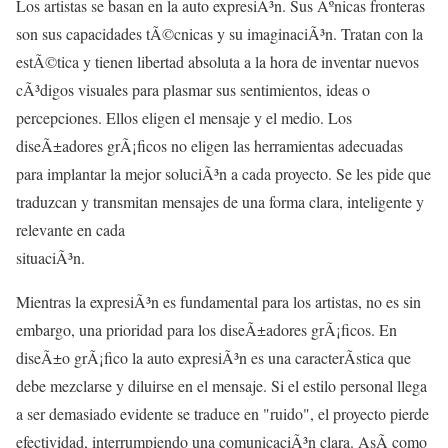
Los artistas se basan en la auto expresiÃ³n. Sus Ãºnicas fronteras
son sus capacidades tÃ©cnicas y su imaginaciÃ³n. Tratan con la
estÃ©tica y tienen libertad absoluta a la hora de inventar nuevos
cÃ³digos visuales para plasmar sus sentimientos, ideas o
percepciones. Ellos eligen el mensaje y el medio. Los
diseÃ±adores grÃ¡ficos no eligen las herramientas adecuadas
para implantar la mejor soluciÃ³n a cada proyecto. Se les pide que
traduzcan y transmitan mensajes de una forma clara, inteligente y
relevante en cada
situaciÃ³n.
Mientras la expresiÃ³n es fundamental para los artistas, no es sin
embargo, una prioridad para los diseÃ±adores grÃ¡ficos. En
diseÃ±o grÃ¡fico la auto expresiÃ³n es una caracterÃ­stica que
debe mezclarse y diluirse en el mensaje. Si el estilo personal llega
a ser demasiado evidente se traduce en "ruido", el proyecto pierde
efectividad, interrumpiendo una comunicaciÃ³n clara. AsÃ­ como